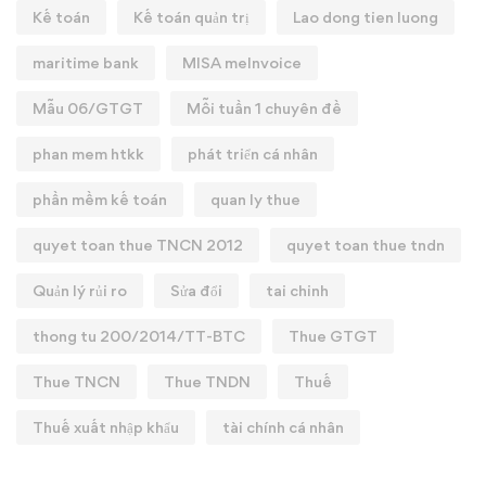
Kế toán
Kế toán quản trị
Lao dong tien luong
maritime bank
MISA meInvoice
Mẫu 06/GTGT
Mỗi tuần 1 chuyên đề
phan mem htkk
phát triển cá nhân
phần mềm kế toán
quan ly thue
quyet toan thue TNCN 2012
quyet toan thue tndn
Quản lý rủi ro
Sửa đổi
tai chinh
thong tu 200/2014/TT-BTC
Thue GTGT
Thue TNCN
Thue TNDN
Thuế
Thuế xuất nhập khẩu
tài chính cá nhân