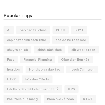
Popular Tags
AI
bao cao tai chinh
BHXH
BHYT
cap nhat chinh sach thue
che do ke toan moi
chuyển đổi số
chính sách thuế
clb webketoan
Fast
Financial Planning
Giao dịch liên kết
hoa don
Hoi thao va dao tao
hoạch định tccn
HTKK
hóa đơn điện tử
Hội thảo cập nhật chính sách thuế
IFRS
khai thue qua mang
khóa học kế toán
KTQT