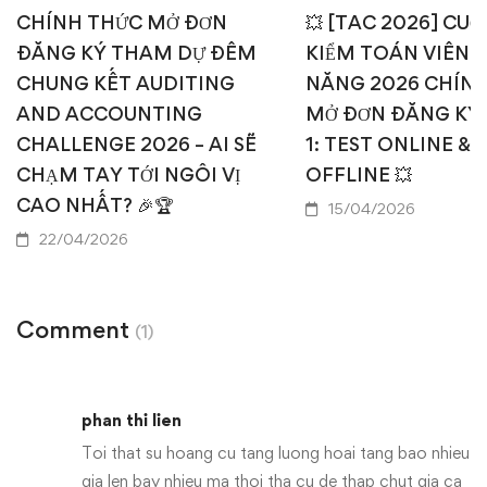
CHÍNH THỨC MỞ ĐƠN
💥 [TAC 2026] CUỘ
ĐĂNG KÝ THAM DỰ ĐÊM
KIỂM TOÁN VIÊN T
CHUNG KẾT AUDITING
NĂNG 2026 CHÍN
AND ACCOUNTING
MỞ ĐƠN ĐĂNG KÝ
CHALLENGE 2026 – AI SẼ
1: TEST ONLINE & 
CHẠM TAY TỚI NGÔI VỊ
OFFLINE 💥
CAO NHẤT? 🎉🏆
15/04/2026
22/04/2026
Comment
(1)
phan thi lien
Toi that su hoang cu tang luong hoai tang bao nhieu
gia len bay nhieu ma thoi tha cu de thap chut gia ca