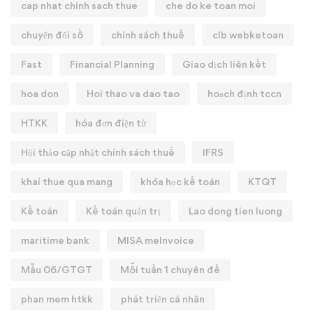
cap nhat chinh sach thue
che do ke toan moi
chuyển đổi số
chính sách thuế
clb webketoan
Fast
Financial Planning
Giao dịch liên kết
hoa don
Hoi thao va dao tao
hoạch định tccn
HTKK
hóa đơn điện tử
Hội thảo cập nhật chính sách thuế
IFRS
khai thue qua mang
khóa học kế toán
KTQT
Kế toán
Kế toán quản trị
Lao dong tien luong
maritime bank
MISA meInvoice
Mẫu 06/GTGT
Mỗi tuần 1 chuyên đề
phan mem htkk
phát triển cá nhân