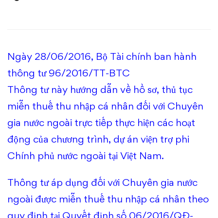
thủ
tục
miễn
Ngày 28/06/2016, Bộ Tài chính ban hành
thuế
thông tư 96/2016/TT-BTC
thu
Thông tư này hướng dẫn về hồ sơ, thủ tục
miễn thuế thu nhập cá nhân đối với Chuyên
nhập
gia nước ngoài trực tiếp thực hiện các hoạt
cá
động của chương trình, dự án viện trợ phi
nhân
Chính phủ nước ngoài tại Việt Nam.
đối
Thông tư áp dụng đối với Chuyên gia nước
với
ngoài được miễn thuế thu nhập cá nhân theo
quy định tại Quyết định số 06/2016/QĐ-