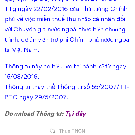
chuyên
TTg ngày 22/02/2016 của Thủ tướng Chính
gia
phủ về việc miễn thuế thu nhập cá nhân đối
nước
với Chuyên gia nước ngoài thực hiện chương
ngoài
trình, dự án viện trợ phi Chính phủ nước ngoài
tại Việt Nam.
làm
việc
Thông tư này có hiệu lực thi hành kể từ ngày
15/08/2016.
tại
Thông tư thay thế Thông tư số 55/2007/TT-
Việt
BTC ngày 29/5/2007.
Nam
Download Thông tư:
Tại đây
Thue TNCN