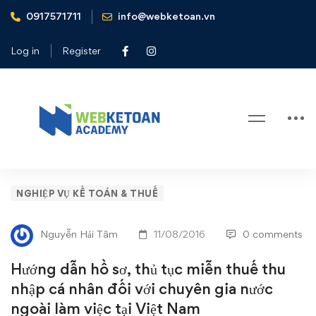
0917571711
info@webketoan.vn
Home
Nghiệp vụ Kế toán & Thuế
Hướng dẫn hồ sơ, thủ tục miễn thuế thu nhập cá nhân đối với
Log in
Register
chuyên gia nước ngoài làm việc tại Việt Nam
Blog
Hướng
NGHIỆP VỤ KẾ TOÁN & THUẾ
dẫn
Nguyễn Hải Tâm
11/08/2016
0 comments
hồ
Hướng dẫn hồ sơ, thủ tục miễn thuế thu
sơ,
nhập cá nhân đối với chuyên gia nước
ngoài làm việc tại Việt Nam