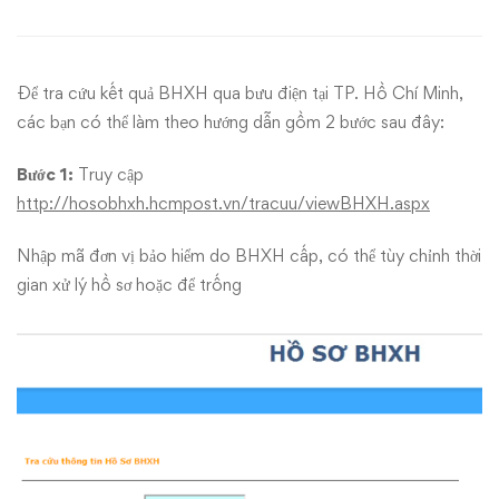
kết
quả
Để tra cứu kết quả BHXH qua bưu điện tại TP. Hồ Chí Minh,
bảo
các bạn có thể làm theo hướng dẫn gồm 2 bước sau đây:
hiểm
Bước 1:
Truy cập
xã
http://hosobhxh.hcmpost.vn/tracuu/viewBHXH.aspx
hội
Nhập mã đơn vị bảo hiểm do BHXH cấp, có thể tùy chỉnh thời
gian xử lý hồ sơ hoặc để trống
qua
bưu
điện
tại