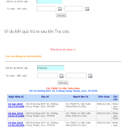
Thành
Phố
Hồ
Ví dụ kết quả trả ra sau khi Tra cứu
Chí
Minh