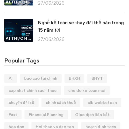
AI THỰC HÀNH
27/06/2026
Nghề kế toán sẽ thay đổi thế nào trong
15 năm tới
AI THỰC HÀNH
27/06/2026
Popular Tags
AI
bao cao tai chinh
BHXH
BHYT
cap nhat chinh sach thue
che do ke toan moi
chuyển đổi số
chính sách thuế
clb webketoan
Fast
Financial Planning
Giao dịch liên kết
hoa don
Hoi thao va dao tao
hoạch định tccn