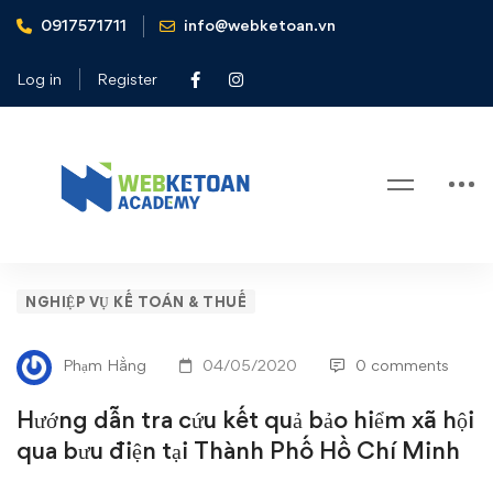
0917571711
info@webketoan.vn
Home
Nghiệp vụ Kế toán & Thuế
Hướng dẫn tra cứu kết quả bảo hiểm xã hội qua bưu điện tại
Log in
Register
Thành Phố Hồ Chí Minh
Blog
Hướng
NGHIỆP VỤ KẾ TOÁN & THUẾ
dẫn
Phạm Hằng
04/05/2020
0 comments
tra
Hướng dẫn tra cứu kết quả bảo hiểm xã hội
cứu
qua bưu điện tại Thành Phố Hồ Chí Minh