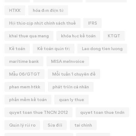
HTKK
hóa đơn điện tử
Hội thảo cập nhật chính sách thuế
IFRS
khai thue qua mang
khóa học kế toán
KTQT
Kế toán
Kế toán quản trị
Lao dong tien luong
maritime bank
MISA meInvoice
Mẫu 06/GTGT
Mỗi tuần 1 chuyên đề
phan mem htkk
phát triển cá nhân
phần mềm kế toán
quan ly thue
quyet toan thue TNCN 2012
quyet toan thue tndn
Quản lý rủi ro
Sửa đổi
tai chinh