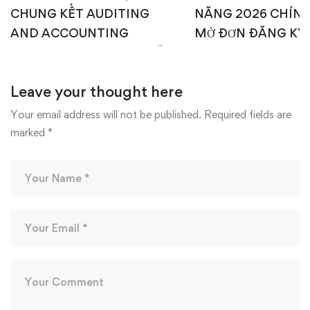
CHUNG KẾT AUDITING
NĂNG 2026 CHÍN
AND ACCOUNTING
MỞ ĐƠN ĐĂNG KÝ
CHALLENGE 2026 – AI SẼ
1: TEST ONLINE & 
CHẠM TAY TỚI NGÔI VỊ
OFFLINE 💥
Leave your thought here
CAO NHẤT? 🎉🏆
15/04/2026
22/04/2026
Your email address will not be published.
Required fields are
marked
*