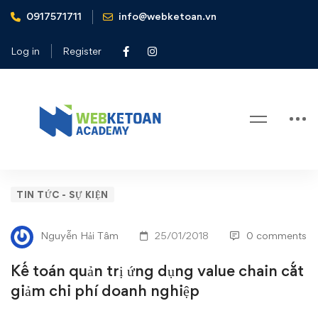
0917571711
info@webketoan.vn
Home
Tin tức - Sự kiện
Kế toán quản trị ứng dụng value chain cắt giảm chi phí
Log in
Register
doanh nghiệp
Blog
Kế
TIN TỨC - SỰ KIỆN
toán
Nguyễn Hải Tâm
25/01/2018
0 comments
quản
Kế toán quản trị ứng dụng value chain cắt
trị
giảm chi phí doanh nghiệp