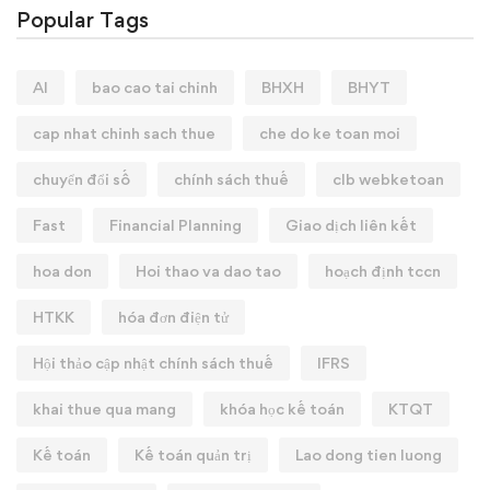
Popular Tags
AI
bao cao tai chinh
BHXH
BHYT
cap nhat chinh sach thue
che do ke toan moi
chuyển đổi số
chính sách thuế
clb webketoan
Fast
Financial Planning
Giao dịch liên kết
hoa don
Hoi thao va dao tao
hoạch định tccn
HTKK
hóa đơn điện tử
Hội thảo cập nhật chính sách thuế
IFRS
khai thue qua mang
khóa học kế toán
KTQT
Kế toán
Kế toán quản trị
Lao dong tien luong