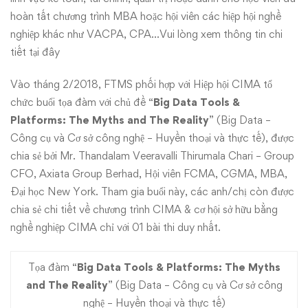
hoàn tất chương trình MBA hoặc hội viên các hiệp hội nghề
nghiệp khác như VACPA, CPA…Vui lòng xem thông tin chi
tiết
tại đây
Vào tháng 2/2018, FTMS phối hợp với Hiệp hội CIMA tổ
chức buổi tọa đàm với chủ đề “
Big Data Tools &
Platforms: The Myths and The Reality
” (Big Data –
Công cụ và Cơ sở công nghệ – Huyền thoại và thực tế), được
chia sẻ bởi Mr. Thandalam Veeravalli Thirumala Chari – Group
CFO, Axiata Group Berhad, Hội viên FCMA, CGMA, MBA,
Đại học New York. Tham gia buổi này, các anh/chị còn được
chia sẻ chi tiết về chương trình CIMA & cơ hội sở hữu bằng
nghề nghiệp CIMA chỉ với 01 bài thi duy nhất.
Tọa đàm “
Big Data Tools & Platforms: The Myths
and The Reality
” (Big Data – Công cụ và Cơ sở công
nghệ – Huyền thoại và thực tế)