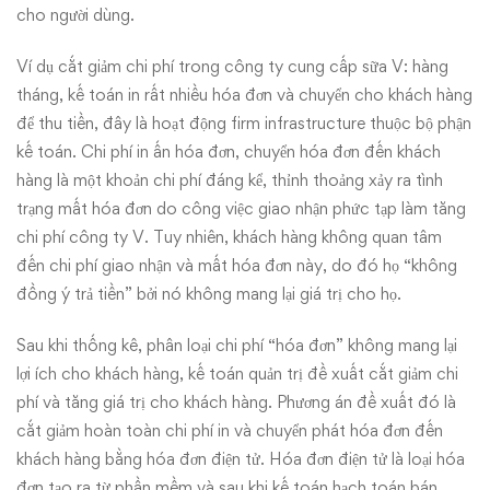
cho người dùng.
Ví dụ cắt giảm chi phí trong công ty cung cấp sữa V: hàng
tháng, kế toán in rất nhiều hóa đơn và chuyển cho khách hàng
để thu tiền, đây là hoạt động firm infrastructure thuộc bộ phận
kế toán. Chi phí in ấn hóa đơn, chuyển hóa đơn đến khách
hàng là một khoản chi phí đáng kể, thỉnh thoảng xảy ra tình
trạng mất hóa đơn do công việc giao nhận phức tạp làm tăng
chi phí công ty V. Tuy nhiên, khách hàng không quan tâm
đến chi phí giao nhận và mất hóa đơn này, do đó họ “không
đồng ý trả tiền” bởi nó không mang lại giá trị cho họ.
Sau khi thống kê, phân loại chi phí “hóa đơn” không mang lại
lợi ích cho khách hàng, kế toán quản trị đề xuất cắt giảm chi
phí và tăng giá trị cho khách hàng. Phương án đề xuất đó là
cắt giảm hoàn toàn chi phí in và chuyển phát hóa đơn đến
khách hàng bằng hóa đơn điện tử. Hóa đơn điện tử là loại hóa
đơn tạo ra từ phần mềm và sau khi kế toán hạch toán bán