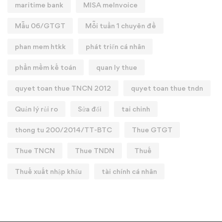
maritime bank
MISA meInvoice
Mẫu 06/GTGT
Mỗi tuần 1 chuyên đề
phan mem htkk
phát triển cá nhân
phần mềm kế toán
quan ly thue
quyet toan thue TNCN 2012
quyet toan thue tndn
Quản lý rủi ro
Sửa đổi
tai chinh
thong tu 200/2014/TT-BTC
Thue GTGT
Thue TNCN
Thue TNDN
Thuế
Thuế xuất nhập khẩu
tài chính cá nhân