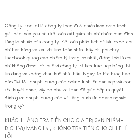
ứng
dụng
Công ty Rocket là công ty theo đuổi chiến lược cạnh trạnh
value
giá thấp, sếp yêu cầu kế toán cắt giảm chi phí nhằm mục đích
chain
tăng lợi nhuận của công ty. Kế toán phân tích dữ liệu excel chi
phí bán hàng và sau khi tính toán nhận thấy chi phí chạy
cắt
facebook quảng cáo chiếm tỷ trọng lớn nhất, đồng thời là chi
phí không được trừ thuế vì công ty trả tiền trực tiếp bằng thẻ
giảm
tín dụng và không khai thuế nhà thầu. Ngay lập tức bảng báo
chi
cáo “kể tội” chi phí quảng cáo online trình lên bàn sếp với con
số thuyết phục, vậy có phải kế toán đã giúp Sếp ra quyết
phí
định giảm chi phí quảng cáo và tăng lợi nhuận doanh nghiệp
trong kỳ?
doanh
KHÁCH HÀNG TRẢ TIỀN CHO GIÁ TRỊ SẢN PHẨM –
nghiệp
DỊCH VỤ MANG LẠI, KHÔNG TRẢ TIỀN CHO CHI PHÍ
LỖI