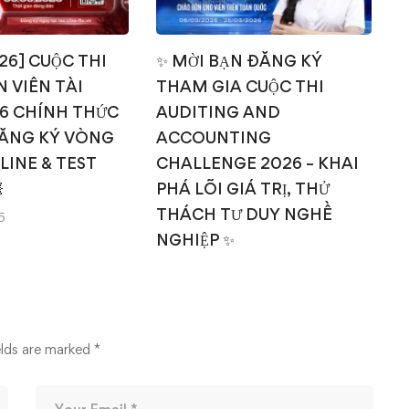
026] CUỘC THI
✨ MỜI BẠN ĐĂNG KÝ
 VIÊN TÀI
THAM GIA CUỘC THI
T
6 CHÍNH THỨC
AUDITING AND
ĂNG KÝ VÒNG
ACCOUNTING
NLINE & TEST
CHALLENGE 2026 – KHAI

PHÁ LÕI GIÁ TRỊ, THỬ
THÁCH TƯ DUY NGHỀ
6
NGHIỆP ✨
14/03/2026
elds are marked
*