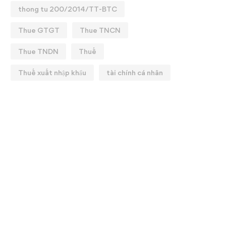
thong tu 200/2014/TT-BTC
Thue GTGT
Thue TNCN
Thue TNDN
Thuế
Thuế xuất nhập khẩu
tài chính cá nhân