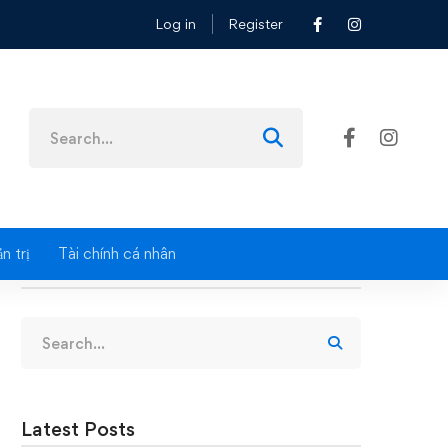
Log in
Register
Search
for:
n trị
Tài chính cá nhân
Search
Search
for:
Latest Posts