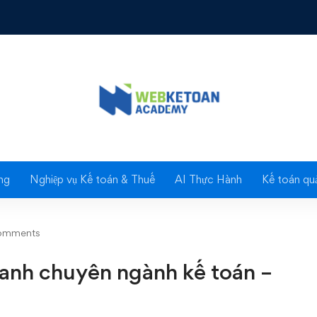
 chuyên ngành kế toán - kiểm toán
Blog
ng
Nghiệp vụ Kế toán & Thuế
AI Thực Hành
Kế toán quả
omments
 anh chuyên ngành kế toán –