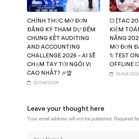
CHÍNH THỨC MỞ ĐƠN
💥 [TAC 2
ĐĂNG KÝ THAM DỰ ĐÊM
KIỂM TOÁN
CHUNG KẾT AUDITING
NĂNG 202
AND ACCOUNTING
MỞ ĐƠN Đ
CHALLENGE 2026 – AI SẼ
1: TEST O
CHẠM TAY TỚI NGÔI VỊ
OFFLINE 
CAO NHẤT? 🎉🏆
15/04/202
22/04/2026
Leave your thought here
Your email address will not be published.
Required fi