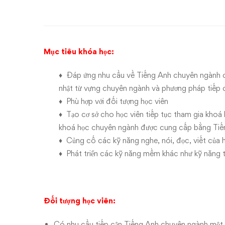
tiếng
anh
chuyên
Mục tiêu khóa học:
ngành
♦ Đáp ứng nhu cầu về Tiếng Anh chuyên ngành ch
kế
nhật từ vựng chuyên ngành và phương pháp tiếp
♦ Phù hợp với đối tượng học viên
toán
♦ Tạo cơ sở cho học viên tiếp tục tham gia kho
khoá học chuyên ngành được cung cấp bằng Ti
–
♦ Củng cố các kỹ năng nghe, nói, đọc, viết của 
kiểm
♦ Phát triển các kỹ năng mềm khác như kỹ năng t
toán
Đối tượng học viên:
Có nhu cầu tiếp cận Tiếng Anh chuyên ngành một