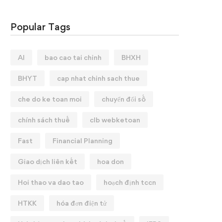
Popular Tags
AI
bao cao tai chinh
BHXH
BHYT
cap nhat chinh sach thue
che do ke toan moi
chuyển đổi số
chính sách thuế
clb webketoan
Fast
Financial Planning
Giao dịch liên kết
hoa don
Hoi thao va dao tao
hoạch định tccn
HTKK
hóa đơn điện tử