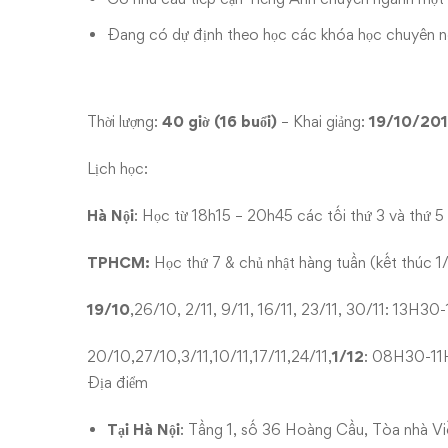
Đang có dự định theo học các khóa học chuyên 
Thời lượng:
40 giờ (16 buổi)
– Khai giảng:
19/10/2013
Lịch học:
Hà Nội
: Học từ 18h15 – 20h45 các tối thứ 3 và thứ 5
TPHCM:
Học thứ 7 & chủ nhật hàng tuần (kết thúc 
19/10
,26/10, 2/11, 9/11, 16/11, 23/11, 30/11: 13H3
20/10,27/10,3/11,10/11,17/11,24/11,
1/12
: 08H30-1
Địa điểm
Tại Hà Nội
: Tầng 1, số 36 Hoàng Cầu, Tòa nhà 