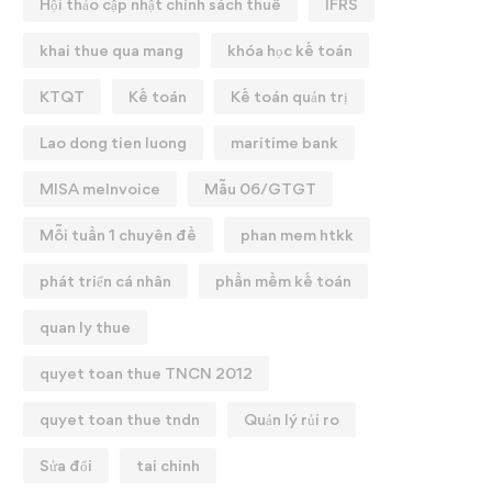
Hội thảo cập nhật chính sách thuế
IFRS
khai thue qua mang
khóa học kế toán
KTQT
Kế toán
Kế toán quản trị
Lao dong tien luong
maritime bank
MISA meInvoice
Mẫu 06/GTGT
Mỗi tuần 1 chuyên đề
phan mem htkk
phát triển cá nhân
phần mềm kế toán
quan ly thue
quyet toan thue TNCN 2012
quyet toan thue tndn
Quản lý rủi ro
Sửa đổi
tai chinh