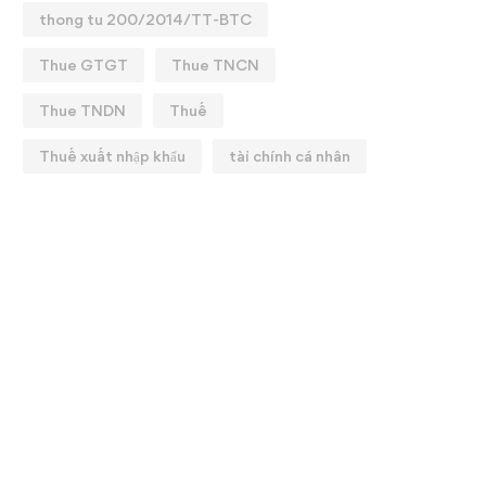
thong tu 200/2014/TT-BTC
Thue GTGT
Thue TNCN
Thue TNDN
Thuế
Thuế xuất nhập khẩu
tài chính cá nhân