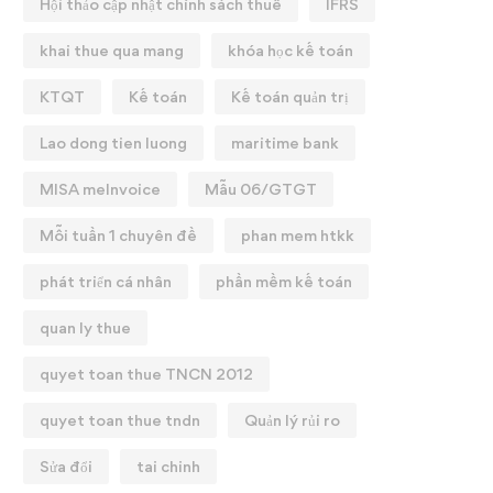
Hội thảo cập nhật chính sách thuế
IFRS
khai thue qua mang
khóa học kế toán
KTQT
Kế toán
Kế toán quản trị
Lao dong tien luong
maritime bank
MISA meInvoice
Mẫu 06/GTGT
Mỗi tuần 1 chuyên đề
phan mem htkk
phát triển cá nhân
phần mềm kế toán
quan ly thue
quyet toan thue TNCN 2012
quyet toan thue tndn
Quản lý rủi ro
Sửa đổi
tai chinh