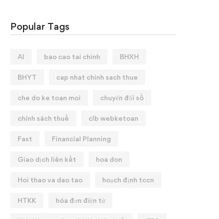
Popular Tags
AI
bao cao tai chinh
BHXH
BHYT
cap nhat chinh sach thue
che do ke toan moi
chuyển đổi số
chính sách thuế
clb webketoan
Fast
Financial Planning
Giao dịch liên kết
hoa don
Hoi thao va dao tao
hoạch định tccn
HTKK
hóa đơn điện tử