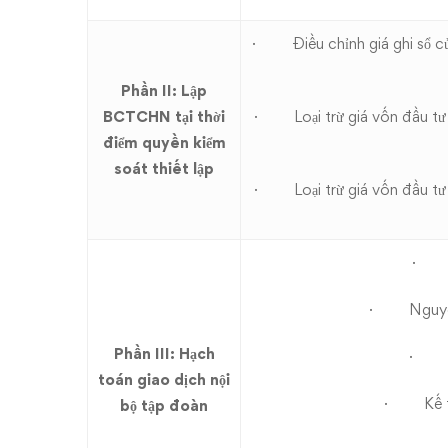
· Điều chỉnh giá ghi sổ của t
Phần II: Lập
BCTCHN tại thời
· Loại trừ giá vốn đầu tư 
điểm quyền kiểm
soát thiết lập
· Loại trừ giá vốn đầu tư 
· Ph
· Nguyên t
Phần III: Hạch
· Kế 
toán giao dịch nội
· Kế toá
bộ tập đoàn