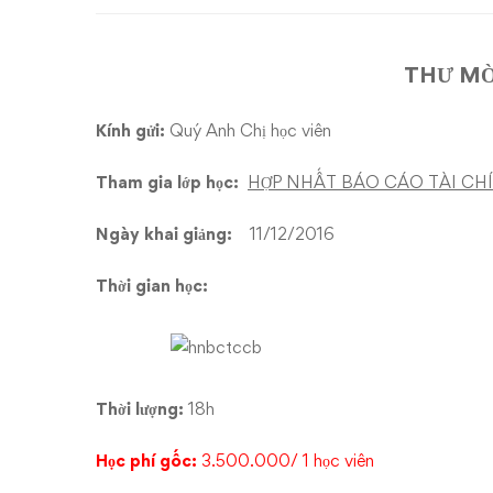
Báo
Cao
THƯ MỜ
Tài
Kính gửi:
Quý Anh Chị học viên
Chính
Tham gia lớp học:
HỢP NHẤT BÁO CÁO TÀI CHÍ
TT202(Cơ
Ngày khai giảng:
11/12/2016
bản)
Thời gian học:
Thời lượng:
18h
Học phí gốc:
3.500.000/ 1 học viên