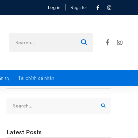
Log in
Register
Search
for:
n trị
Tài chính cá nhân
Search
Search
for:
Latest Posts