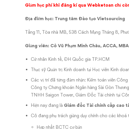
Giảm học phí khi đăng kí qua Webketoan chỉ c
Địa điểm học: Trung tâm Đào tạo Vietsourcing
Tầng 11, Tòa nhà MB, 538 Cách Mạng Tháng 8, Phư
Giảng viên:
Cô Vũ Phạm Minh Châu, ACCA, MBA
Cử nhân Kinh tế, ĐH Quốc gia TP.HCM
Thạc sỹ Quản trị Kinh doanh tại Học viên Kinh doan
Các vị trí đã từng đảm nhận: Kiểm toán viên Cô
Công ty Chứng khoán Ngân hàng Sài Gòn Thương
TNHH Saigon Tower, Giám Đốc Tài chính tại C
Hiện nay đang là
Giám đốc Tài chính cấp cao 
Cô đang phụ trách giảng dạy chính cho các khoá t
Hợp nhất BCTC cơ bản