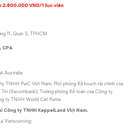
òn 2.800.000 VND/1 học viên
ờng 11, Quận 3, TPHCM
, CPA
h Australia
ng ty TNHH PwC Việt Nam, Phó phòng Kế hoạch tài chính của
 Tín (Sacombank); Trưởng phòng Kế toán của Công ty
ông ty TNHH World Cat Puma
tài Công ty TNHH KeppelLand Việt Nam.
ại Vietsourcing: