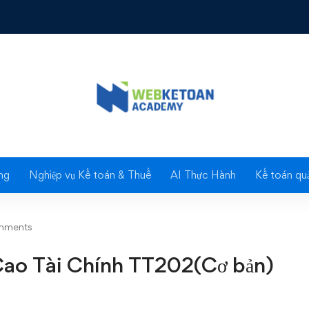
 Tài Chính TT202(Cơ bản)
Blog
ng
Nghiệp vụ Kế toán & Thuế
AI Thực Hành
Kế toán quả
mments
Cao Tài Chính TT202(Cơ bản)