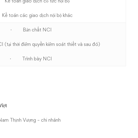
ế toán giao dịch cổ tức nội bộ
 toán các giao dịch nội bộ khác
· Bản chất NCI
ại thời điểm quyền kiểm soát thiết và sau đó)
· Trình bày NCI
iệt
Nam Thịnh Vượng – chi nhánh