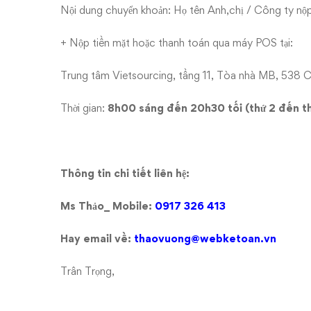
Nội dung chuyển khoản: Họ tên Anh,chị / Công ty 
+ Nộp tiền mặt hoặc thanh toán qua máy POS tại:
Trung tâm Vietsourcing, tầng 11, Tòa nhà MB, 538 
Thời gian:
8h00 sáng đến 20h30 tối (thứ 2 đến th
Thông tin chi tiết liên hệ:
Ms Thảo_ Mobile:
0917 326 413
Hay email về:
thaovuong@webketoan.vn
Trân Trọng,