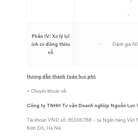
· K
· Kế
Phần IV: Xử lý lợi
ích cổ đông thiểu
· Đánh giá NCI (t
số
Hướng dẫn thanh toán học phí:
+ Chuyển khoản về:
Công ty TNHH Tư vấn Doanh nghiệp Nguồn Lực V
Tài khoản VNĐ số: 85596788 – tại Ngân hàng Việt 
Kinh Đô, Hà Nội