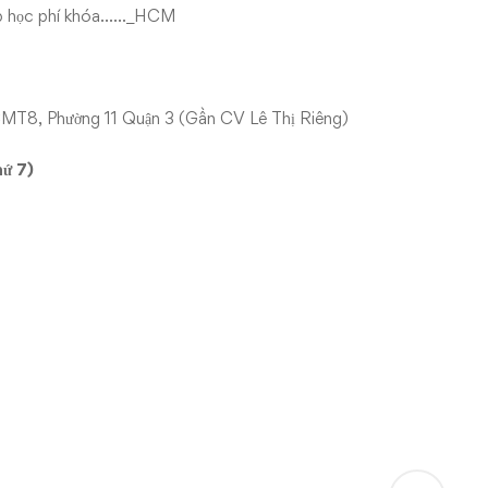
nộp học phí khóa……_HCM
CMT8, Phường 11 Quận 3 (Gần CV Lê Thị Riêng)
ứ 7)