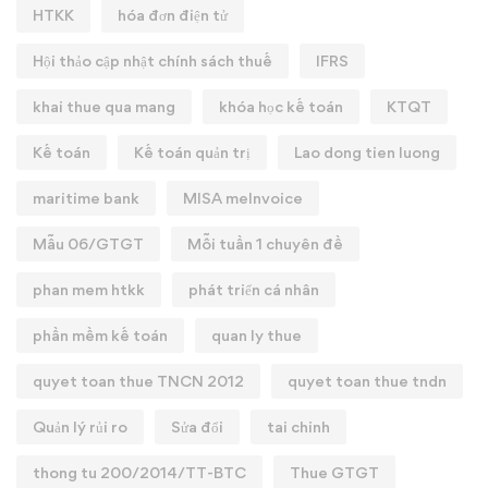
HTKK
hóa đơn điện tử
Hội thảo cập nhật chính sách thuế
IFRS
khai thue qua mang
khóa học kế toán
KTQT
Kế toán
Kế toán quản trị
Lao dong tien luong
maritime bank
MISA meInvoice
Mẫu 06/GTGT
Mỗi tuần 1 chuyên đề
phan mem htkk
phát triển cá nhân
phần mềm kế toán
quan ly thue
quyet toan thue TNCN 2012
quyet toan thue tndn
Quản lý rủi ro
Sửa đổi
tai chinh
thong tu 200/2014/TT-BTC
Thue GTGT