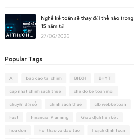
Nghề kế toán sẽ thay đổi thế nào trong
15 năm tới
AI THỰC HÀNH
27/06/2026
Popular Tags
AI
bao cao tai chinh
BHXH
BHYT
cap nhat chinh sach thue
che do ke toan moi
chuyển đổi số
chính sách thuế
clb webketoan
Fast
Financial Planning
Giao dịch liên kết
hoa don
Hoi thao va dao tao
hoạch định tccn