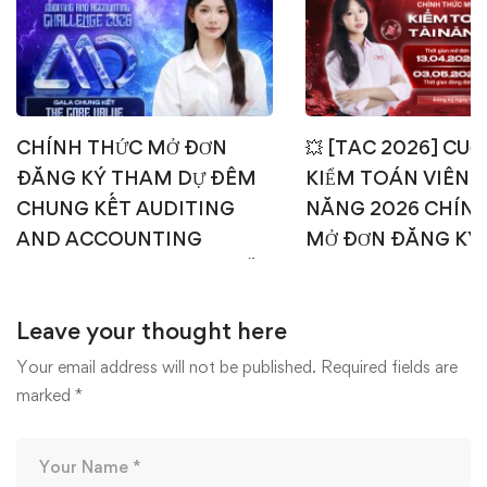
CHÍNH THỨC MỞ ĐƠN
💥 [TAC 2026] CUỘ
ĐĂNG KÝ THAM DỰ ĐÊM
KIỂM TOÁN VIÊN T
CHUNG KẾT AUDITING
NĂNG 2026 CHÍN
AND ACCOUNTING
MỞ ĐƠN ĐĂNG KÝ
CHALLENGE 2026 – AI SẼ
1: TEST ONLINE & 
CHẠM TAY TỚI NGÔI VỊ
OFFLINE 💥
Leave your thought here
CAO NHẤT? 🎉🏆
15/04/2026
22/04/2026
Your email address will not be published.
Required fields are
marked
*