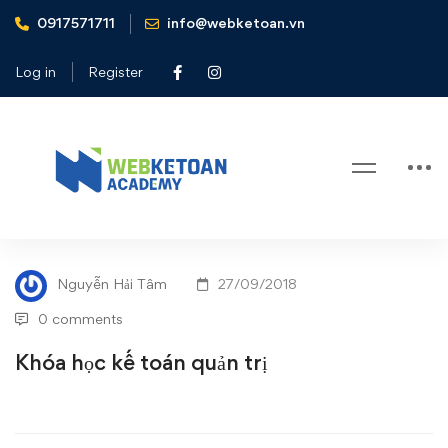
0917571711
info@webketoan.vn
Home
Tin tức - Sự kiện
Khóa học kế toán quản trị
Log in
Register
Blog
Khóa
TIN TỨC - SỰ KIỆN
học
Nguyễn Hải Tâm
27/09/2018
kế
0 comments
toán
Khóa học kế toán quản trị
quản