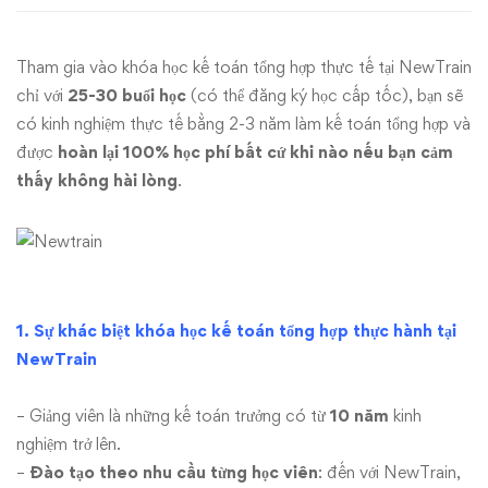
hợp
Tham gia vào khóa học kế toán tổng hợp thực tế tại NewTrain
thực
chỉ với
25-30 buổi học
(có thể đăng ký học cấp tốc), bạn sẽ
tế
có kinh nghiệm thực tế bằng 2-3 năm làm kế toán tổng hợp và
được
hoàn lại 100% học phí bất cứ khi nào nếu bạn cảm
chất
thấy không hài lòng
.
lượng
cao
1. Sự khác biệt khóa học kế toán tổng hợp thực hành tại
NewTrain
– Giảng viên là những kế toán trưởng có từ
10 năm
kinh
nghiệm trở lên.
–
Đào tạo theo nhu cầu từng học viên
: đến với NewTrain,