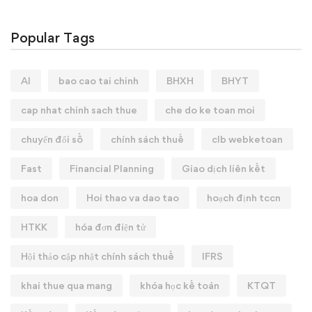
Popular Tags
AI
bao cao tai chinh
BHXH
BHYT
cap nhat chinh sach thue
che do ke toan moi
chuyển đổi số
chính sách thuế
clb webketoan
Fast
Financial Planning
Giao dịch liên kết
hoa don
Hoi thao va dao tao
hoạch định tccn
HTKK
hóa đơn điện tử
Hội thảo cập nhật chính sách thuế
IFRS
khai thue qua mang
khóa học kế toán
KTQT