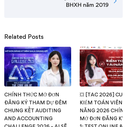
BHXH năm 2019
Related Posts
CHÍNH THỨC MỞ ĐƠN
💥 [TAC 2026] CUỘ
ĐĂNG KÝ THAM DỰ ĐÊM
KIỂM TOÁN VIÊN T
CHUNG KẾT AUDITING
NĂNG 2026 CHÍN
AND ACCOUNTING
MỞ ĐƠN ĐĂNG KÝ
CHALLENGE 2026 – AI SẼ
1: TEST ONLINE & 