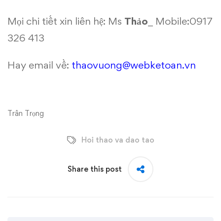
Mọi chi tiết xin liên hệ: Ms
Thảo
_ Mobile:0917
326 413
Hay email về:
thaovuong@webketoan.vn
Trân Trọng
Hoi thao va dao tao
Share this post