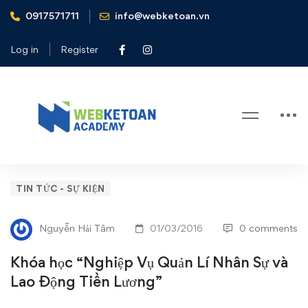
0917571711
info@webketoan.vn
Home
Tin tức - Sự kiện
Khóa học "Nghiệp Vụ Quản Lí Nhân Sự và Lao Động Tiền
Log in
Register
Lương"
Blog
Khóa
TIN TỨC - SỰ KIỆN
học
Nguyễn Hải Tâm
01/03/2016
0 comments
“Nghiệp
Khóa học “Nghiệp Vụ Quản Lí Nhân Sự và
Vụ
Lao Động Tiền Lương”