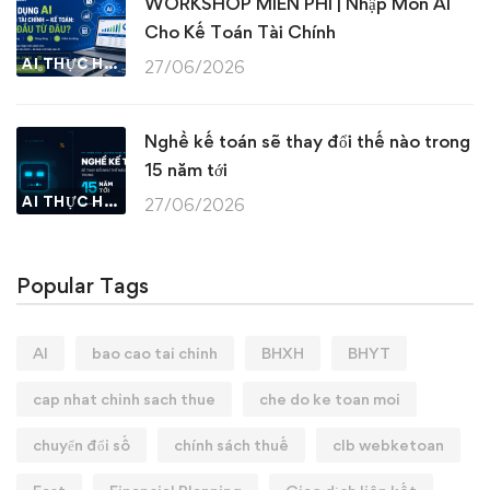
WORKSHOP MIỄN PHÍ | Nhập Môn AI
Cho Kế Toán Tài Chính
AI THỰC HÀNH
27/06/2026
Nghề kế toán sẽ thay đổi thế nào trong
15 năm tới
AI THỰC HÀNH
27/06/2026
Popular Tags
AI
bao cao tai chinh
BHXH
BHYT
cap nhat chinh sach thue
che do ke toan moi
chuyển đổi số
chính sách thuế
clb webketoan