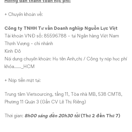
Hướng dẫn thanh toán học phí:
+ Chuyển khoản về:
Công ty TNHH Tư vấn Doanh nghiệp Nguồn Lực Việt
Tài khoản VNĐ số: 85596788 – tại Ngân hàng Việt Nam
Thịnh Vượng – chi nhánh
Kinh Đô
Nội dung chuyển khoản: Họ tên Anh,chị / Công ty nộp học phí
khóa……_HCM
+ Nộp tiền mặt tại:
Trung tâm Vietsourcing, tầng 11, Tòa nhà MB, 538 CMT8,
Phường 11 Quận 3 (Gần CV Lê Thị Riêng)
Thời gian:
8h00 sáng đến 20h30 tối
(Thứ 2 đến Thứ 7)