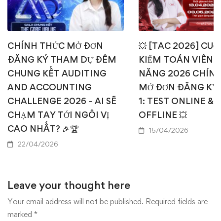
CHÍNH THỨC MỞ ĐƠN
💥 [TAC 2026] CUỘ
ĐĂNG KÝ THAM DỰ ĐÊM
KIỂM TOÁN VIÊN T
CHUNG KẾT AUDITING
NĂNG 2026 CHÍN
AND ACCOUNTING
MỞ ĐƠN ĐĂNG KÝ
CHALLENGE 2026 – AI SẼ
1: TEST ONLINE & 
CHẠM TAY TỚI NGÔI VỊ
OFFLINE 💥
CAO NHẤT? 🎉🏆
15/04/2026
22/04/2026
Leave your thought here
Your email address will not be published.
Required fields are
marked
*