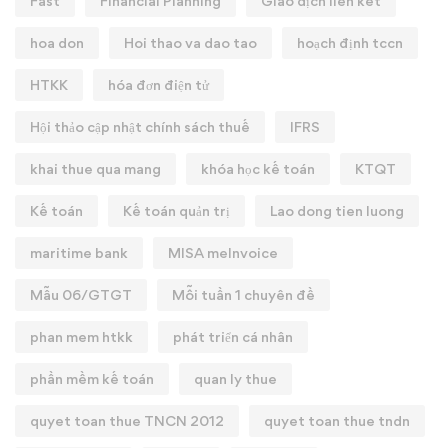
Fast
Financial Planning
Giao dịch liên kết
hoa don
Hoi thao va dao tao
hoạch định tccn
HTKK
hóa đơn điện tử
Hội thảo cập nhật chính sách thuế
IFRS
khai thue qua mang
khóa học kế toán
KTQT
Kế toán
Kế toán quản trị
Lao dong tien luong
maritime bank
MISA meInvoice
Mẫu 06/GTGT
Mỗi tuần 1 chuyên đề
phan mem htkk
phát triển cá nhân
phần mềm kế toán
quan ly thue
quyet toan thue TNCN 2012
quyet toan thue tndn