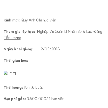
Quản
Lí
Kính mời:
Quý Anh Chị học viên
Nhân
Sự
Tham gia lớp học:
Nghiệp Vụ Quản Lí Nhân Sự & Lao Động
Tiền Lương
và
Ngày khai giảng:
12/03/2016
Lao
Thời gian học:
Động
Tiền
Lương”
Thời lượng:
18h (6 buổi)
Học phí gốc:
3.500.000/ 1 học viên