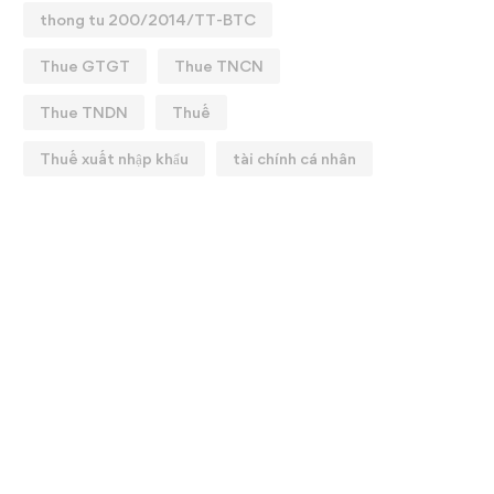
thong tu 200/2014/TT-BTC
Thue GTGT
Thue TNCN
Thue TNDN
Thuế
Thuế xuất nhập khẩu
tài chính cá nhân