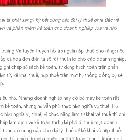
 từ phải sang) ký kết cùng các đại lý thuế phía Bắc về
e.vn và phần mềm kế toán cho doanh nghiệp vừa và nhỏ
trưởng Vụ tuyên truyền hỗ trợ người nộp thuế cho rằng: nếu
 cả hóa đơn điện tử sẽ rất thuận lợi cho các doanh nghiệp,
ng ghi chép sổ sách kế toán, tự động hạch toán trên phần
ện tử, kê khai thuế, nộp thuế trên một hệ thống đồng bộ sẽ
ệp.
siêu nhỏ
. Những doanh nghiệp này có bộ máy kế toán rất
m kế toán, nhưng họ vẫn phải thực hiện nghĩa vụ thuế. Họ
 hiện nghĩa vụ thuế, vì chức năng làm tờ khai về thuế thì chỉ
hép làm dịch vụ kế toán thì họ lại phải đi thuê một doanh
kế toán đó cung cấp cho đại lý thuế để kê khai và nộp thuế.
i phí đó, nhiều doanh nghiệp thuê kế toán “chui”, không có