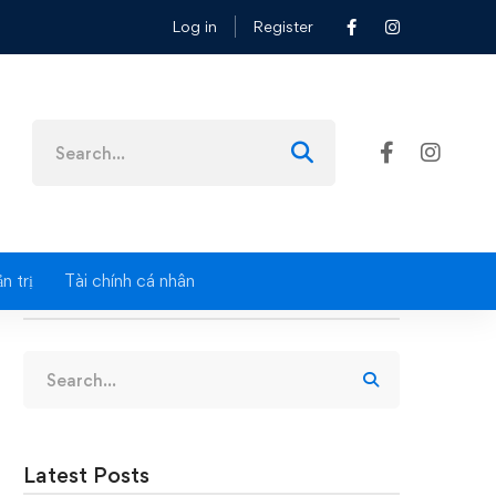
Log in
Register
Search
for:
n trị
Tài chính cá nhân
Search
Search
for:
Latest Posts