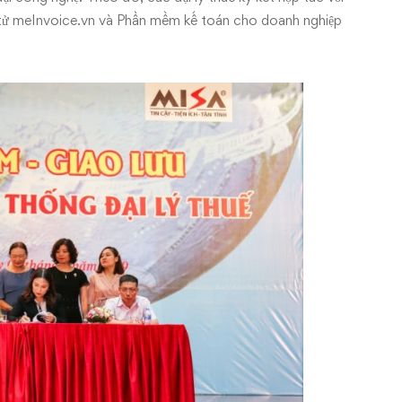
tử meInvoice.vn và Phần mềm kế toán cho doanh nghiệp