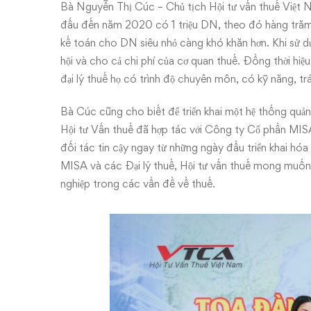
Bà Nguyễn Thị Cúc – Chủ tịch Hội tư vấn thuế Việt 
đấu đến năm 2020 có 1 triệu DN, theo đó hàng trăm 
kế toán cho DN siêu nhỏ càng khó khăn hơn. Khi sử dụ
hội và cho cả chi phí của cơ quan thuế. Đồng thời hiệu
đại lý thuế họ có trình độ chuyên môn, có kỹ năng, trá
Bà Cúc cũng cho biết để triển khai một hệ thống quản
Hội tư Vấn thuế đã hợp tác với Công ty Cổ phần MISA
đối tác tin cậy ngay từ những ngày đầu triển khai hóa
MISA và các Đại lý thuế, Hội tư vấn thuế mong muốn t
nghiệp trong các vấn đề về thuế.