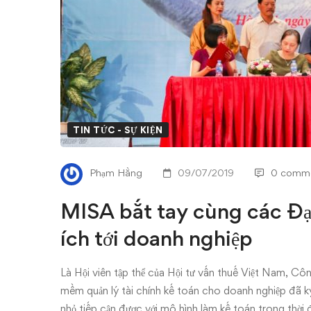
các
Đại
lý
thuế
mang
TIN TỨC - SỰ KIỆN
phần
Phạm Hằng
09/07/2019
0 comm
mềm
MISA bắt tay cùng các Đ
hữu
ích tới doanh nghiệp
ích
tới
Là Hội viên tập thể của Hội tư vấn thuế Việt Nam, 
mềm quản lý tài chính kế toán cho doanh nghiệp đã ký
nhỏ tiếp cận được với mô hình làm kế toán trong thời 