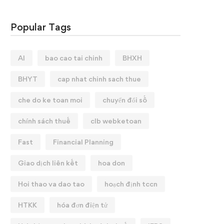
Popular Tags
AI
bao cao tai chinh
BHXH
BHYT
cap nhat chinh sach thue
che do ke toan moi
chuyển đổi số
chính sách thuế
clb webketoan
Fast
Financial Planning
Giao dịch liên kết
hoa don
Hoi thao va dao tao
hoạch định tccn
HTKK
hóa đơn điện tử