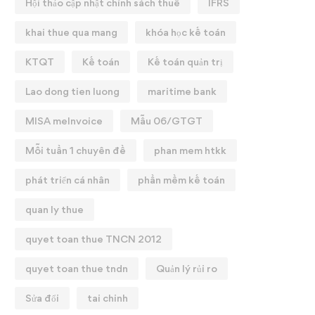
Hội thảo cập nhật chính sách thuế
IFRS
khai thue qua mang
khóa học kế toán
KTQT
Kế toán
Kế toán quản trị
Lao dong tien luong
maritime bank
MISA meInvoice
Mẫu 06/GTGT
Mỗi tuần 1 chuyên đề
phan mem htkk
phát triển cá nhân
phần mềm kế toán
quan ly thue
quyet toan thue TNCN 2012
quyet toan thue tndn
Quản lý rủi ro
Sửa đổi
tai chinh