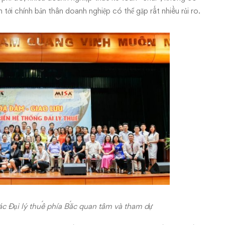
tới chính bản thân doanh nghiệp có thể gặp rất nhiều rủi ro.
ác Đại lý thuế phía Bắc quan tâm và tham dự