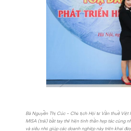
Bà Nguyễn Thị Cúc – Chủ tịch Hội tư Vấn thuế Việt
MISA (trái) bắt tay thể hiện tinh thần hợp tác cùng
và siêu nhỏ giúp các doanh nghiệp này triển khai đư