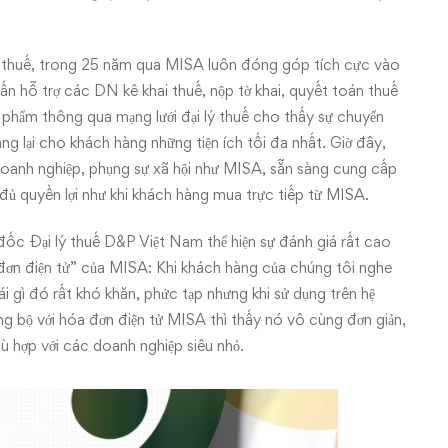
vấn thuế, trong 25 năm qua MISA luôn đóng góp tích cực vào
ấn hỗ trợ các DN kê khai thuế, nộp tờ khai, quyết toán thuế
n phẩm thông qua mạng lưới đại lý thuế cho thấy sự chuyển
g lại cho khách hàng những tiện ích tối đa nhất. Giờ đây,
 doanh nghiệp, phụng sự xã hội như MISA, sẵn sàng cung cấp
ủ quyền lợi như khi khách hàng mua trực tiếp từ MISA.
ốc Đại lý thuế D&P Việt Nam thể hiện sự đánh giá rất cao
đơn điện tử” của MISA: Khi khách hàng của chúng tôi nghe
ái gì đó rất khó khăn, phức tạp nhưng khi sử dụng trên hệ
 bộ với hóa đơn điện tử MISA thì thấy nó vô cùng đơn giản,
phù hợp với các doanh nghiệp siêu nhỏ.