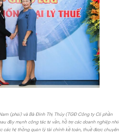
 Nam (phải) và Bà Đinh Thị Thúy (TGĐ Công ty Cổ phần
 nhau đẩy mạnh công tác tư vấn, hỗ trợ các doanh nghiệp nhỏ
ợc các hệ thống quản lý tài chính kế toán, thuế được chuyên