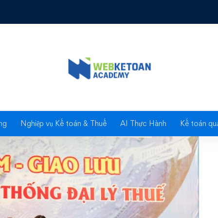
 thuế mang phần mềm hữu ích tới doanh nghiệp
Blog
ng
Nghiệp vụ Kế toán & Thuế
AI Thực Hành
Kế toán quả