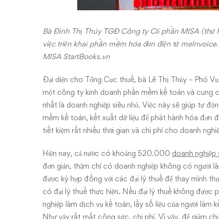
Bà Đinh Thị Thúy TGĐ Công ty Cổ phần MISA (thứ hai
việc triển khai phần mềm hóa đơn điện tử meInvoic
MISA StartBooks.vn
Đại diện cho Tổng Cục thuế, bà Lê Thị Thủy – Phó Vụ 
một công ty kinh doanh phần mềm kế toán và cung cấp
nhất là doanh nghiệp siêu nhỏ. Việc này sẽ giúp tự độ
mềm kế toán, kết xuất dữ liệu để phát hành hóa đơn đi
tiết kiệm rất nhiều thời gian và chi phí cho doanh nghi
Hiện nay, cả nước có khoảng 520.000
doanh nghiệp 
đơn giản, thậm chí có doanh nghiệp không có người là
được ký hợp đồng với các đại lý thuế để thay mình thực
có đại lý thuế thực hiện. Nếu đại lý thuế không được p
nghiệp làm dịch vụ kế toán, lấy số liệu của người làm 
Như vậy rất mất công sức, chi phí. Vì vậy, để giảm ch