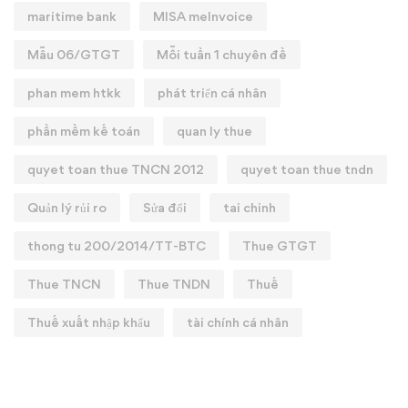
maritime bank
MISA meInvoice
Mẫu 06/GTGT
Mỗi tuần 1 chuyên đề
phan mem htkk
phát triển cá nhân
phần mềm kế toán
quan ly thue
quyet toan thue TNCN 2012
quyet toan thue tndn
Quản lý rủi ro
Sửa đổi
tai chinh
thong tu 200/2014/TT-BTC
Thue GTGT
Thue TNCN
Thue TNDN
Thuế
Thuế xuất nhập khẩu
tài chính cá nhân