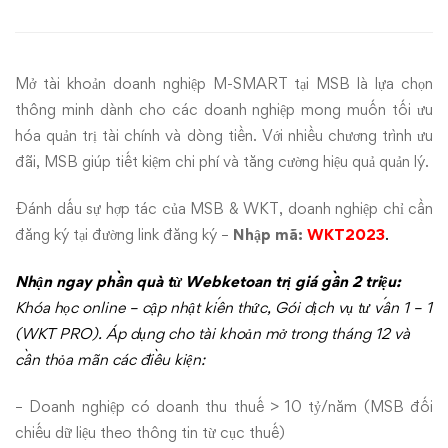
nghiệp
M-
Mở tài khoản doanh nghiệp M-SMART tại MSB là lựa chọn
SMART
thông minh dành cho các doanh nghiệp mong muốn tối ưu
nhận
hóa quản trị tài chính và dòng tiền. Với nhiều chương trình ưu
đãi, MSB giúp tiết kiệm chi phí và tăng cường hiệu quả quản lý.
quà
Đánh dấu sự hợp tác của MSB & WKT, doanh nghiệp chỉ cần
tặng
đăng ký tại
đường link đăng ký
–
Nhập mã:
WKT2023
.
hấp
Nhận ngay phần quà từ Webketoan trị giá gần 2 triệu:
dẫn
Khóa học online – cập nhật kiến thức, Gói dịch vụ tư vấn 1 – 1
(WKT PRO). Áp dụng cho tài khoản mở trong tháng 12 và
trong
cần thỏa mãn các điều kiện:
tháng
– Doanh nghiệp có doanh thu thuế > 10 tỷ/năm (MSB đối
chiếu dữ liệu theo thông tin từ cục thuế)