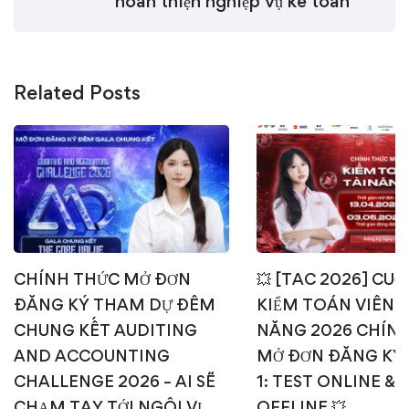
hoàn thiện nghiệp vụ kế toán
Related Posts
CHÍNH THỨC MỞ ĐƠN
💥 [TAC 2026] CUỘ
ĐĂNG KÝ THAM DỰ ĐÊM
KIỂM TOÁN VIÊN T
CHUNG KẾT AUDITING
NĂNG 2026 CHÍN
AND ACCOUNTING
MỞ ĐƠN ĐĂNG KÝ
CHALLENGE 2026 – AI SẼ
1: TEST ONLINE & 
CHẠM TAY TỚI NGÔI VỊ
OFFLINE 💥