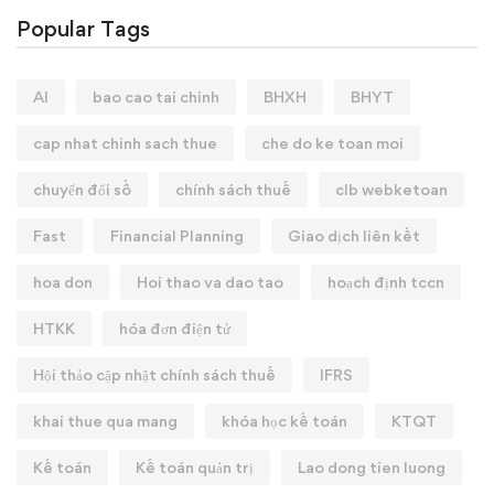
Popular Tags
AI
bao cao tai chinh
BHXH
BHYT
cap nhat chinh sach thue
che do ke toan moi
chuyển đổi số
chính sách thuế
clb webketoan
Fast
Financial Planning
Giao dịch liên kết
hoa don
Hoi thao va dao tao
hoạch định tccn
HTKK
hóa đơn điện tử
Hội thảo cập nhật chính sách thuế
IFRS
khai thue qua mang
khóa học kế toán
KTQT
Kế toán
Kế toán quản trị
Lao dong tien luong