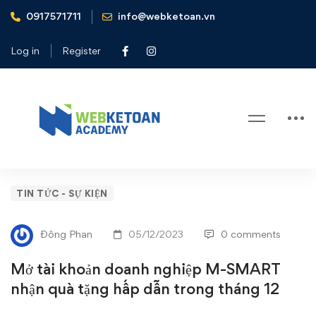
0917571711
info@webketoan.vn
Home
Tin tức - Sự kiện
Mở tài khoản doanh nghiệp M-SMART nhận quà tặng hấp
Log in
Register
dẫn trong tháng 12
Blog
Mở
TIN TỨC - SỰ KIỆN
tài
Đông Phan
05/12/2023
0 comments
khoản
Mở tài khoản doanh nghiệp M-SMART
doanh
nhận quà tặng hấp dẫn trong tháng 12