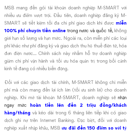
MSB mang đến gói tài khoản doanh nghiệp M-SMART với
nhiều ưu điểm vượt trội. Đầu tiên, doanh nghiệp đăng ký M-
SMART sẽ tiết kiệm tối đa chi phí giao dịch khi được
miễn
100% phí chuyển tiền online
trong nước và quốc tế
,
không
giới hạn số lượng và hạn mức. Ngoài ra, còn miễn phí các loại
phí khác như phí đăng ký và giao dịch thu hộ thuế điện tử, hóa
đơn điện nước… Chính sách này nhằm hỗ trợ doanh nghiệp
giảm chi phí vận hành và tối ưu hóa quản trị trong bối cảnh
kinh tế đang có nhiều biến động.
Đối với các giao dịch tài chính, M-SMART không chỉ miễn
phí mà còn mang đến lợi ích lớn (tối ưu sinh lời) cho doanh
nghiệp. Khi mở tài khoản M-SMART, doanh nghiệp sẽ
nhận
ngay
mức
hoàn tiền lên đến 2 triệu đồng/khách
hàng/tháng
và kéo dài trong 6 tháng liên tiếp khi có giao
dịch ghi nợ trên Internet Banking. Đặc biệt, đối với doanh
nghiệp xuất nhập khẩu, MSB
ưu đãi đến 150 điểm so với tỷ