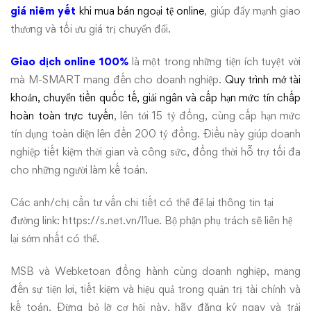
giá niêm yết
khi mua bán ngoại tệ online
, giúp đẩy mạnh giao
thương và tối ưu giá trị chuyển đổi.
Giao dịch online 100%
là một trong những tiện ích tuyệt vời
mà M-SMART mang đến cho doanh nghiệp.
Quy trình mở tài
khoản, chuyển tiền quốc tế, giải ngân và cấp hạn mức tín chấp
hoàn toàn trực tuyến
, lên tới 15 tỷ đồng, cùng cấp hạn mức
tín dụng toàn diện lên đến 200 tỷ đồng. Điều này giúp doanh
nghiệp tiết kiệm thời gian và công sức, đồng thời hỗ trợ tối đa
cho những người làm kế toán.
Các anh/chị cần tư vấn chi tiết có thể để lại thông tin tại
đường link:
https://s.net.vn/l1ue
. Bộ phận phụ trách sẽ liên hệ
lại sớm nhất có thể.
MSB và Webketoan đồng hành cùng doanh nghiệp, mang
đến sự tiện lợi, tiết kiệm và hiệu quả trong quản trị tài chính và
kế toán. Đừng bỏ lỡ cơ hội này, hãy đăng ký ngay và trải