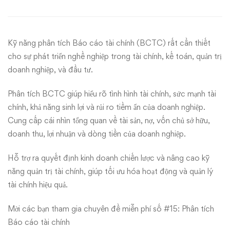
đề
số
Kỹ năng phân tích Báo cáo tài chính (BCTC) rất cần thiết
#15:
cho sự phát triển nghề nghiệp trong tài chính, kế toán, quản trị
Phân
doanh nghiệp, và đầu tư.
tích
Phân tích BCTC giúp hiểu rõ tình hình tài chính, sức mạnh tài
chính, khả năng sinh lợi và rủi ro tiềm ẩn của doanh nghiệp.
Báo
Cung cấp cái nhìn tổng quan về tài sản, nợ, vốn chủ sở hữu,
doanh thu, lợi nhuận và dòng tiền của doanh nghiệp.
cáo
tài
Hỗ trợ ra quyết định kinh doanh chiến lược và nâng cao kỹ
năng quản trị tài chính, giúp tối ưu hóa hoạt động và quản lý
chính
tài chính hiệu quả.
Mời các bạn tham gia chuyên đề miễn phí số #15: Phân tích
Báo cáo tài chính