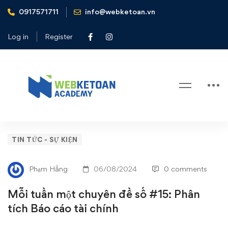
0917571711
info@webketoan.vn
Home
Tin tức - Sự kiện
Mỗi tuần một chuyên đề số #15: Phân tích Báo cáo tài
Log in
Register
chính
Blog
Mỗi
TIN TỨC - SỰ KIỆN
tuần
Phạm Hằng
06/08/2024
0 comments
một
Mỗi tuần một chuyên đề số #15: Phân
chuyên
tích Báo cáo tài chính