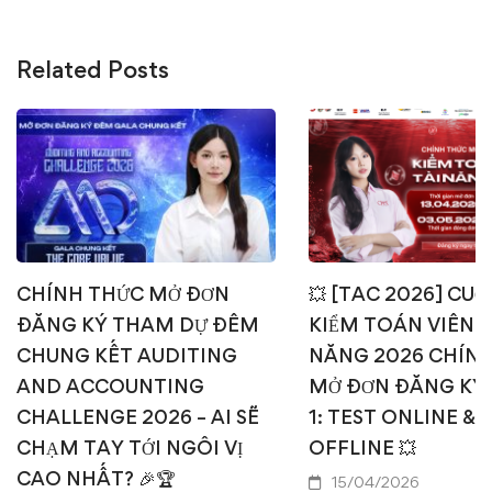
Related Posts
CHÍNH THỨC MỞ ĐƠN
💥 [TAC 2026] CUỘ
ĐĂNG KÝ THAM DỰ ĐÊM
KIỂM TOÁN VIÊN T
CHUNG KẾT AUDITING
NĂNG 2026 CHÍN
AND ACCOUNTING
MỞ ĐƠN ĐĂNG KÝ
CHALLENGE 2026 – AI SẼ
1: TEST ONLINE & 
CHẠM TAY TỚI NGÔI VỊ
OFFLINE 💥
CAO NHẤT? 🎉🏆
15/04/2026