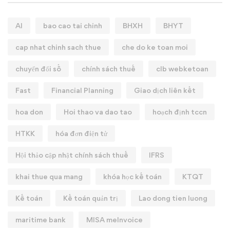
AI
bao cao tai chinh
BHXH
BHYT
cap nhat chinh sach thue
che do ke toan moi
chuyển đổi số
chính sách thuế
clb webketoan
Fast
Financial Planning
Giao dịch liên kết
hoa don
Hoi thao va dao tao
hoạch định tccn
HTKK
hóa đơn điện tử
Hội thảo cập nhật chính sách thuế
IFRS
khai thue qua mang
khóa học kế toán
KTQT
Kế toán
Kế toán quản trị
Lao dong tien luong
maritime bank
MISA meInvoice