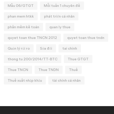
Mẫu 06/GTGT
Mỗi tuần 1 chuyên đề
phan mem htkk
phát triển cá nhân
phần mềm kế toán
quan ly thue
quyet toan thue TNCN 2012
quyet toan thue tndn
Quản lý rủi ro
Sửa đổi
tai chinh
thong tu 200/2014/TT-BTC
Thue GTGT
Thue TNCN
Thue TNDN
Thuế
Thuế xuất nhập khẩu
tài chính cá nhân