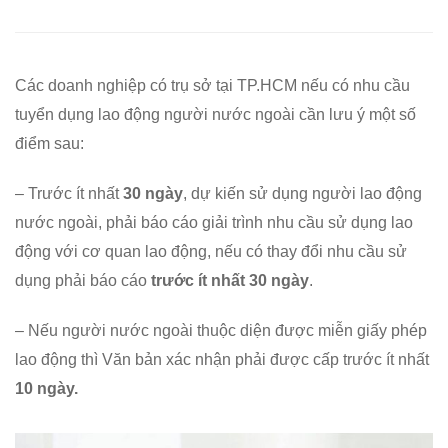
khi
tuyển
dụng
Các doanh nghiệp có trụ sở tại TP.HCM nếu có nhu cầu
tuyển dụng lao động người nước ngoài cần lưu ý một số
lao
điểm sau:
động
– Trước ít nhất
30 ngày
, dự kiến sử dụng người lao động
nước
nước ngoài, phải báo cáo giải trình nhu cầu sử dụng lao
động với cơ quan lao động, nếu có thay đổi nhu cầu sử
ngoài
dụng phải báo cáo
trước ít nhất 30 ngày
.
làm
– Nếu người nước ngoài thuộc diện được miễn giấy phép
việc
lao động thì Văn bản xác nhận phải được cấp trước ít nhất
10 ngày.
tại