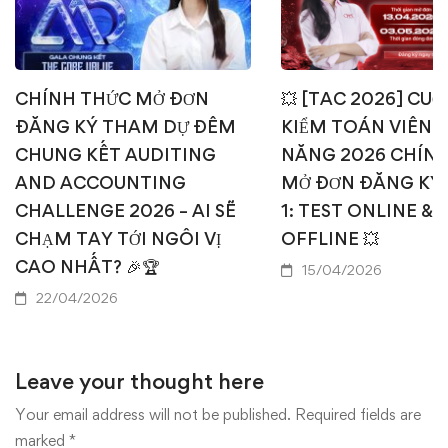
CHÍNH THỨC MỞ ĐƠN
💥 [TAC 2026] CUỘ
ĐĂNG KÝ THAM DỰ ĐÊM
KIỂM TOÁN VIÊN T
CHUNG KẾT AUDITING
NĂNG 2026 CHÍN
AND ACCOUNTING
MỞ ĐƠN ĐĂNG KÝ
CHALLENGE 2026 – AI SẼ
1: TEST ONLINE & 
CHẠM TAY TỚI NGÔI VỊ
OFFLINE 💥
CAO NHẤT? 🎉🏆
15/04/2026
22/04/2026
Leave your thought here
Your email address will not be published.
Required fields are
marked
*