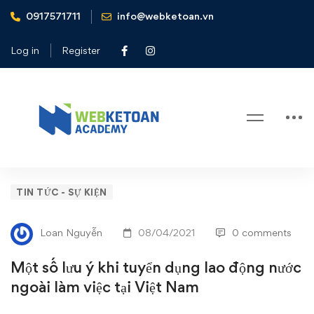
0917571711
info@webketoan.vn
Home
Tin tức - Sự kiện
Một số lưu ý khi tuyển dụng lao động nước ngoài làm việc tại
Log in
Register
Việt Nam
Blog
Một
TIN TỨC - SỰ KIỆN
số
Loan Nguyễn
08/04/2021
0 comments
lưu
Một số lưu ý khi tuyển dụng lao động nước
ý
ngoài làm việc tại Việt Nam