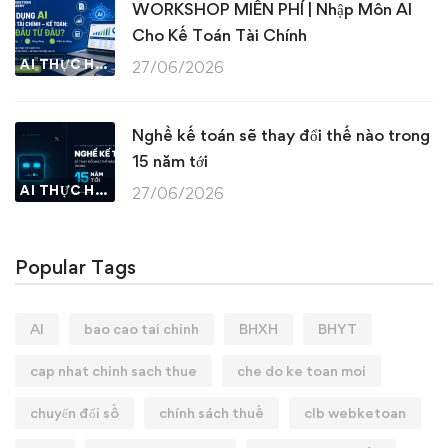
WORKSHOP MIỄN PHÍ | Nhập Môn AI
Cho Kế Toán Tài Chính
AI THỰC HÀNH
27/06/2026
Nghề kế toán sẽ thay đổi thế nào trong
15 năm tới
AI THỰC HÀNH
27/06/2026
Popular Tags
AI
bao cao tai chinh
BHXH
BHYT
cap nhat chinh sach thue
che do ke toan moi
chuyển đổi số
chính sách thuế
clb webketoan