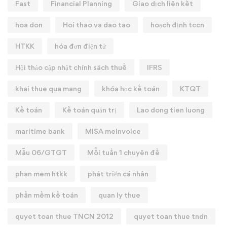
Fast
Financial Planning
Giao dịch liên kết
hoa don
Hoi thao va dao tao
hoạch định tccn
HTKK
hóa đơn điện tử
Hội thảo cập nhật chính sách thuế
IFRS
khai thue qua mang
khóa học kế toán
KTQT
Kế toán
Kế toán quản trị
Lao dong tien luong
maritime bank
MISA meInvoice
Mẫu 06/GTGT
Mỗi tuần 1 chuyên đề
phan mem htkk
phát triển cá nhân
phần mềm kế toán
quan ly thue
quyet toan thue TNCN 2012
quyet toan thue tndn