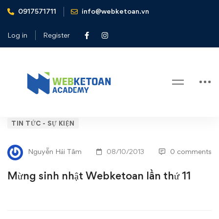
0917571711
info@webketoan.vn
Home
Tin tức - Sự kiện
Mừng sinh nhật Webketoan lần thứ 11
Log in
Register
Blog
Mừng
TIN TỨC - SỰ KIỆN
sinh
Nguyễn Hải Tâm
08/10/2013
0 comments
nhật
Mừng sinh nhật Webketoan lần thứ 11
Webketoan
lần