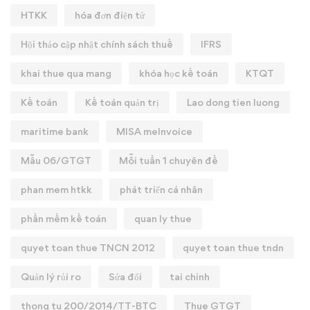
HTKK
hóa đơn điện tử
Hội thảo cập nhật chính sách thuế
IFRS
khai thue qua mang
khóa học kế toán
KTQT
Kế toán
Kế toán quản trị
Lao dong tien luong
maritime bank
MISA meInvoice
Mẫu 06/GTGT
Mỗi tuần 1 chuyên đề
phan mem htkk
phát triển cá nhân
phần mềm kế toán
quan ly thue
quyet toan thue TNCN 2012
quyet toan thue tndn
Quản lý rủi ro
Sửa đổi
tai chinh
thong tu 200/2014/TT-BTC
Thue GTGT