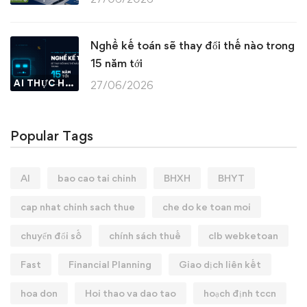
Nghề kế toán sẽ thay đổi thế nào trong
15 năm tới
AI THỰC HÀNH
27/06/2026
Popular Tags
AI
bao cao tai chinh
BHXH
BHYT
cap nhat chinh sach thue
che do ke toan moi
chuyển đổi số
chính sách thuế
clb webketoan
Fast
Financial Planning
Giao dịch liên kết
hoa don
Hoi thao va dao tao
hoạch định tccn