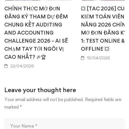
CHÍNH THỨC MỞ ĐƠN
💥 [TAC 2026] CUỘ
ĐĂNG KÝ THAM DỰ ĐÊM
KIỂM TOÁN VIÊN T
CHUNG KẾT AUDITING
NĂNG 2026 CHÍN
AND ACCOUNTING
MỞ ĐƠN ĐĂNG KÝ
CHALLENGE 2026 – AI SẼ
1: TEST ONLINE & 
CHẠM TAY TỚI NGÔI VỊ
OFFLINE 💥
CAO NHẤT? 🎉🏆
15/04/2026
22/04/2026
Leave your thought here
Your email address will not be published.
Required fields are
marked
*