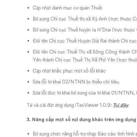
Cập nhật danh mục cơ quan Thuế:
Bổ sung Chi cục Thuế thị xã Kỳ Anh (trực thuộc C
Bổ sung Chi cục Thuế huyện Ia H’Drai (trực thuộ
Đổi tên Chi cục Thuế Huyện Giá Rai thành Chi cục
Đổi tên Chi cục Thuế Thị xã Sông Công thành C
Yên thành Chi cục Thuế Thị Xã Phổ Yên (trực thu
Cập nhật khắc phục một số lỗi khác
Sửa lỗi tờ khai 02/NTNN bị thiếu chỉ tiêu.
Sửa lỗi đọc tờ khai bổ sung của tờ khai 01/NTN
Tải và cài đặt ứng dụng iTaxViewer 1.0.9:
Tại đây
3. Nâng cấp một số nội dung khác trên ứng dụn
Bổ sung chức năng hỗ trợ nhập Báo cáo tình hình s