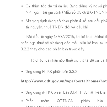
Cải thiện tốc độ tải dữ liệu Bảng đăng ký người 
NPT giảm trừ gia cảnh (Mẫu số 05-3/BK-TNCN 
Mở rộng định dạng số thập phân 4 số sau dấu phẩy 
tài nguyên, thuế TNDN đối với dầu khí.
Bắt đầu từ ngày 15/07/2015, khi kê khai tờ khai th
nhân nộp thuế sẽ sử dụng các mẫu biểu kê khai t
3.2.2 thay cho các phiên bản trước đây.
Tổ chức, cá nhân nộp thuế có thể tải Bộ cài và Tài 
Ứng dụng HTKK phiên bản 3.3.2:
http://www.gdt.gov.vn/wps/portal/home/hot
Ứng dụng iHTKK phiên bản 3.1.4: Thực hiện kê khai 
Phần mềm QTTNCN phiên bản 3