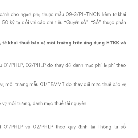
ia cảnh cho người phụ thuộc mẫu 09-3/PL-TNCN kèm tờ khai
0 ký tự đối với các chỉ tiêu “Quyển số”, “Số” thuộc phần
í, tờ khai thuế bảo vệ môi trường trên ứng dụng HTKK và
mẫu 01/PHLP, 02/PHLP do thay đổi danh mục phí, lệ phí theo
o vệ môi trường mẫu 01/TBVMT do thay đổi mức thuế bảo vệ
 vệ môi trường, danh mục thuế tài nguyên
phí 01/PHLP và 02/PHLP theo quy định tại Thông tư số