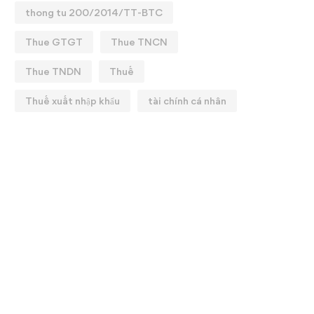
thong tu 200/2014/TT-BTC
Thue GTGT
Thue TNCN
Thue TNDN
Thuế
Thuế xuất nhập khẩu
tài chính cá nhân