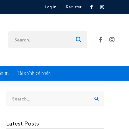
Log in
Register
Search
for:
n trị
Tài chính cá nhân
Search
Search
for:
Latest Posts