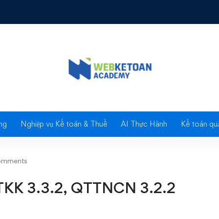
1.4, HTKK 3.3.2, QTTNCN 3.2.2
Blog
ng
Nghiệp vụ Kế toán & Thuế
AI Thực Hành
Kế toán quả
omments
TKK 3.3.2, QTTNCN 3.2.2