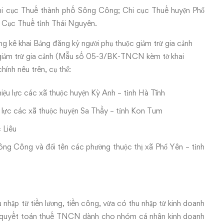
hi cục Thuế thành phố Sông Công; Chi cục Thuế huyện Phổ
c Cục Thuế tỉnh Thái Nguyên.
 kê khai Bảng đăng ký người phụ thuộc giảm trừ gia cảnh
c giảm trừ gia cảnh (Mẫu số 05-3/BK-TNCN kèm tờ khai
ính nêu trên, cụ thể:
iệu lực các xã thuộc huyện Kỳ Anh – tỉnh Hà Tĩnh
u lực các xã thuộc huyện Sa Thầy – tỉnh Kon Tum
 Liêu
ông Công và đổi tên các phường thuộc thị xã Phổ Yên – tỉnh
 nhập từ tiền lương, tiền công, vừa có thu nhập từ kinh doanh
hai quyết toán thuế TNCN dành cho nhóm cá nhân kinh doanh