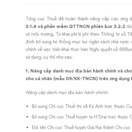
HTKK
3.3.2,
Tổng cục Thuế đã hoàn thành nâng cấp các ứng 
QTTNCN
3.1.4 và phần mềm QTTNCN phiên bản 3.2.2
nhằ
vệ môi trường, Tờ khai phí lệ phí theo Thông tư s
3.2.2
định bổ sung hệ thống mục lục ngân sách nhà nư
chính về việc triển khai thực hiện Nghị quyết số 88
sử dụng
,
cụ thể như sau:
1. Nâng cấp danh mục địa bàn hành chính và ch
cho cá nhân (mẫu 09/KK-TNCN) trên ứng dụn
Nâng cấp danh mục địa bàn hành chính:
Bổ sung Chi cục Thuế thị xã Kỳ Anh trực thuộc Cụ
Bổ sung Chi cục Thuế huyện Ia H’Drai trực thuộc
Đổi tên Chi cục Thuế huyện Giá Rai thành Chi cục 