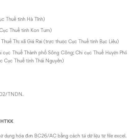
ục Thuế tỉnh Hà Tĩnh)
c Cục Thuế tỉnh Kon Tum)
 Thuế Thị xã Giá Rai (trực thuộc Cục Thuế tỉnh Bạc Liêu)
hi cục Thuế Thành phố Sông Công; Chi cục Thuế Huyện Phổ
ộc Cục Thuế tỉnh Thái Nguyên)
N, 02/TNDN.
g HTKK
ử dụng hóa đơn BC26/AC bằng cách tải dữ liệu từ file excel.