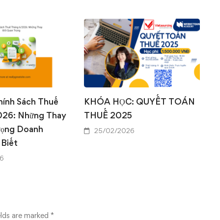
0
0
hính Sách Thuế
KHÓA HỌC: QUYẾT TOÁN
026: Những Thay
THUẾ 2025
rọng Doanh
25/02/2026
 Biết
6
elds are marked
*