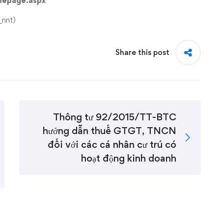
mepage.aspx
_nnt)
Share this post
Thông tư 92/2015/TT-BTC
hướng dẫn thuế GTGT, TNCN
đối với các cá nhân cư trú có
hoạt động kinh doanh