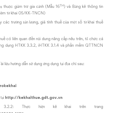
TH
phụ thuộc giảm trừ gia cảnh (Mẫu 16
) và Bảng kê thông tin
kèm tờ khai 05/KK-TNCN)
các trường sản lượng, giá tính thuế của một số tờ khai thuế
uế có liên quan đến nội dung nâng cấp nêu trên, tổ chức cá
ại ứng dụng HTKK 3.3.2, iHTKK 3.1.4 và phần mềm QTTNCN
liệu hướng dẫn sử dụng ứng dụng tại địa chỉ sau:
rokekhai
tại
http://kekhaithue.gdt.gov.vn
.2.2: Thực hiện kê khai trên trang