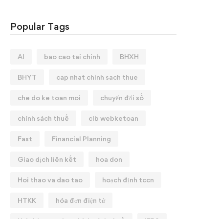
Popular Tags
AI
bao cao tai chinh
BHXH
BHYT
cap nhat chinh sach thue
che do ke toan moi
chuyển đổi số
chính sách thuế
clb webketoan
Fast
Financial Planning
Giao dịch liên kết
hoa don
Hoi thao va dao tao
hoạch định tccn
HTKK
hóa đơn điện tử