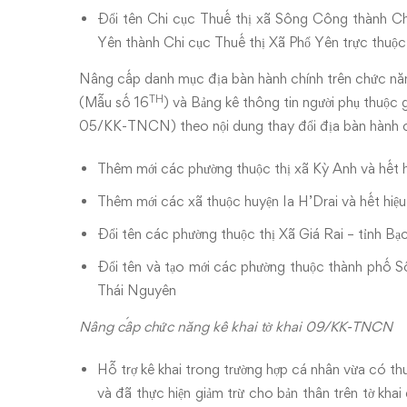
Đổi tên Chi cục Thuế thị xã Sông Công thành C
Yên thành Chi cục Thuế thị Xã Phổ Yên trực thuộ
Nâng cấp danh mục địa bàn hành chính trên chức năng
TH
(Mẫu số 16
) và Bảng kê thông tin người phụ thuộ
05/KK-TNCN) theo nội dung thay đổi địa bàn hành ch
Thêm mới các phường thuộc thị xã Kỳ Anh và hết h
Thêm mới các xã thuộc huyện Ia H’Drai và hết hiệ
Đổi tên các phường thuộc thị Xã Giá Rai – tỉnh Bạc
Đổi tên và tạo mới các phường thuộc thành phố S
Thái Nguyên
Nâng cấp chức năng kê khai tờ khai 09/KK-TNCN
Hỗ trợ kê khai trong trường hợp cá nhân vừa có thu
và đã thực hiện giảm trừ cho bản thân trên tờ k