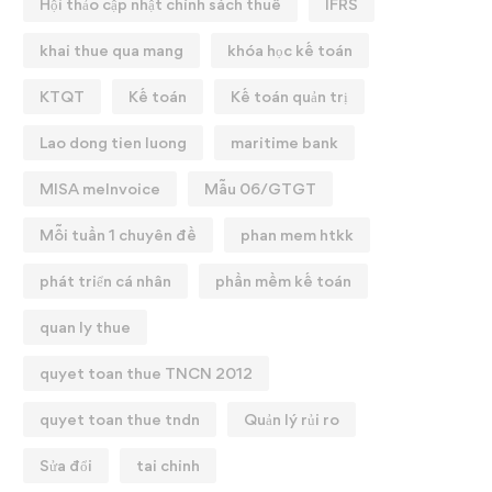
Hội thảo cập nhật chính sách thuế
IFRS
khai thue qua mang
khóa học kế toán
KTQT
Kế toán
Kế toán quản trị
Lao dong tien luong
maritime bank
MISA meInvoice
Mẫu 06/GTGT
Mỗi tuần 1 chuyên đề
phan mem htkk
phát triển cá nhân
phần mềm kế toán
quan ly thue
quyet toan thue TNCN 2012
quyet toan thue tndn
Quản lý rủi ro
Sửa đổi
tai chinh