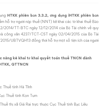
dụng
HTKK phiên bản 3.3.2, ứng dụng iHTKK phiên bản
m hỗ trợ người nộp thuế (NNT) kê khai các tờ khai thuế Bảo
ố 192/2014/TT-BTC ngày 12/12/2014 của Bộ Tài chính về quy
ớc và công văn 4237/TCT-CST ngày 02/04/2015 của Bộ Tài
8a/2015/UBTVQH13 đồng thời hỗ trợ một số tiện ích của người
ức năng kê khai tờ khai quyết toán thuế TNCN dành
g HTKK, QTTNCN
c Thuế tỉnh Hà Tĩnh
 Cục Thuế tỉnh Kon Tum
Thuế thị xã Giá Rai trực thuộc Cục Thuế tỉnh Bạc Liêu