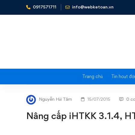
0917571711
info@webketoan.vn
Home
Nghiệp vụ Kế toán & Thuế
Nâng cấp iHTKK 3.
Trang chủ
Tin hoạt độ
Nâng
NGHIỆP VỤ KẾ TOÁN & THUẾ
cấp
Nguyễn Hải Tâm
15/07/2015
0 c
iHTKK
Nâng cấp iHTKK 3.1.4, H
3.1.4,