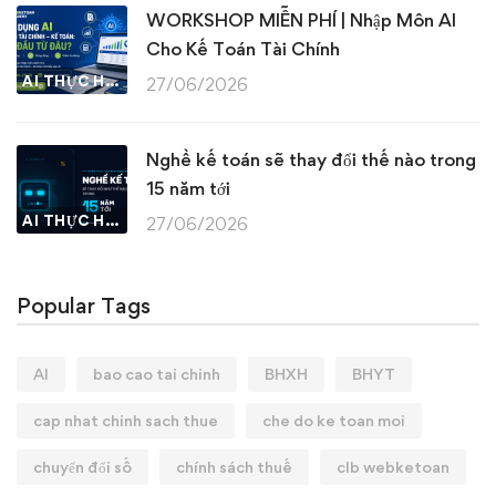
WORKSHOP MIỄN PHÍ | Nhập Môn AI
Cho Kế Toán Tài Chính
AI THỰC HÀNH
27/06/2026
Nghề kế toán sẽ thay đổi thế nào trong
15 năm tới
AI THỰC HÀNH
27/06/2026
Popular Tags
AI
bao cao tai chinh
BHXH
BHYT
cap nhat chinh sach thue
che do ke toan moi
chuyển đổi số
chính sách thuế
clb webketoan