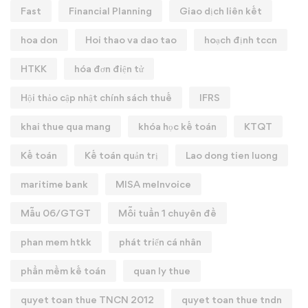
Fast
Financial Planning
Giao dịch liên kết
hoa don
Hoi thao va dao tao
hoạch định tccn
HTKK
hóa đơn điện tử
Hội thảo cập nhật chính sách thuế
IFRS
khai thue qua mang
khóa học kế toán
KTQT
Kế toán
Kế toán quản trị
Lao dong tien luong
maritime bank
MISA meInvoice
Mẫu 06/GTGT
Mỗi tuần 1 chuyên đề
phan mem htkk
phát triển cá nhân
phần mềm kế toán
quan ly thue
quyet toan thue TNCN 2012
quyet toan thue tndn