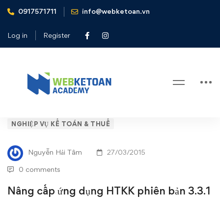
0917571711
info@webketoan.vn
Home
Nghiệp vụ Kế toán & Thuế
Nâng cấp ứng dụng HTKK phiên bản 3.3.1
Log in
Register
Blog
Nâng
NGHIỆP VỤ KẾ TOÁN & THUẾ
cấp
Nguyễn Hải Tâm
27/03/2015
ứng
0 comments
dụng
Nâng cấp ứng dụng HTKK phiên bản 3.3.1
HTKK