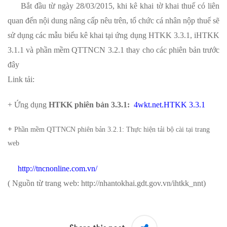
Bắt đầu từ ngày 28/03/2015, khi kê khai tờ khai thuế có liên
quan đến nội dung nâng cấp nêu trên, tổ chức cá nhân nộp thuế sẽ
sử dụng các mẫu biểu kê khai tại ứng dụng HTKK 3.3.1, iHTKK
3.1.1 và phần mềm QTTNCN 3.2.1 thay cho các phiên bản trước
đây
Link tải:
+
Ứng dụng
HTKK phiên bản 3.3.1:
4wkt.net.HTKK 3.3.1
+
Phần mềm QTTNCN phiên bản 3.2.1: Thực hiện tải bộ cài tại trang
web
http://tncnonline.com.vn/
( Nguồn từ trang web: http://nhantokhai.gdt.gov.vn/ihtkk_nnt)