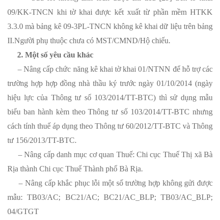
09/KK-TNCN khi tờ khai được kết xuất từ phần mềm HTKK
3.3.0 mà bảng kê 09-3PL-TNCN không kê khai dữ liệu trên bảng
II.Người phụ thuộc chưa có MST/CMND/Hộ chiếu.
2. Một số yêu cầu khác
– Nâng cấp chức năng kê khai tờ khai 01/NTNN để hỗ trợ các
trường hợp hợp đồng nhà thầu ký trước ngày 01/10/2014 (ngày
hiệu lực của Thông tư số 103/2014/TT-BTC) thì sử dụng mẫu
biểu ban hành kèm theo Thông tư số 103/2014/TT-BTC nhưng
cách tính thuế áp dụng theo Thông tư 60/2012/TT-BTC và Thông
tư 156/2013/TT-BTC.
– Nâng cấp danh mục cơ quan Thuế: Chi cục Thuế Thị xã Bà
Rịa thành Chi cục Thuế Thành phố Bà Rịa.
– Nâng cấp khắc phục lỗi một số trường hợp không gửi được
mẫu: TB03/AC; BC21/AC; BC21/AC_BLP; TB03/AC_BLP;
04/GTGT