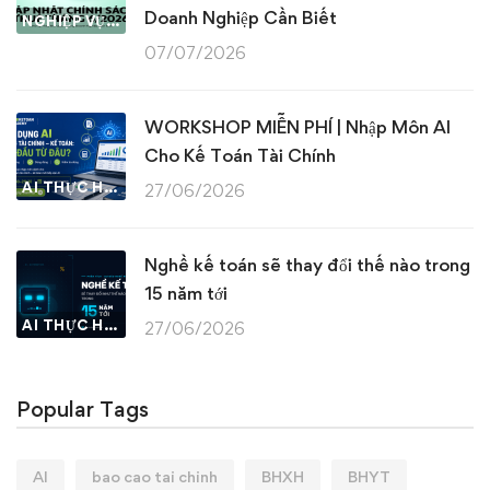
Doanh Nghiệp Cần Biết
NGHIỆP VỤ KẾ TOÁN & THUẾ
07/07/2026
WORKSHOP MIỄN PHÍ | Nhập Môn AI
Cho Kế Toán Tài Chính
AI THỰC HÀNH
27/06/2026
Nghề kế toán sẽ thay đổi thế nào trong
15 năm tới
AI THỰC HÀNH
27/06/2026
Popular Tags
AI
bao cao tai chinh
BHXH
BHYT