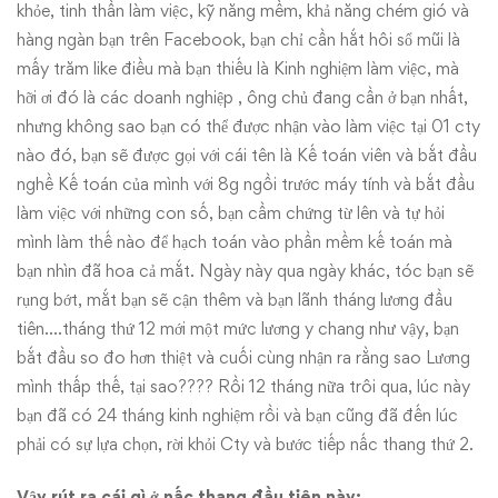
khỏe, tinh thần làm việc, kỹ năng mềm, khả năng chém gió và
hàng ngàn bạn trên Facebook, bạn chỉ cần hắt hôi sổ mũi là
mấy trăm like điều mà bạn thiếu là Kinh nghiệm làm việc, mà
hỡi ơi đó là các doanh nghiệp , ông chủ đang cần ở bạn nhất,
nhưng không sao bạn có thể được nhận vào làm việc tại 01 cty
nào đó, bạn sẽ được gọi với cái tên là Kế toán viên và bắt đầu
nghề Kế toán của mình với 8g ngồi trước máy tính và bắt đầu
làm việc với những con số, bạn cầm chứng từ lên và tự hỏi
mình làm thế nào để hạch toán vào phần mềm kế toán mà
bạn nhìn đã hoa cả mắt. Ngày này qua ngày khác, tóc bạn sẽ
rụng bớt, mắt bạn sẽ cận thêm và bạn lãnh tháng lương đầu
tiên….tháng thứ 12 mới một mức lương y chang như vậy, bạn
bắt đầu so đo hơn thiệt và cuối cùng nhận ra rằng sao Lương
mình thấp thế, tại sao???? Rồi 12 tháng nữa trôi qua, lúc này
bạn đã có 24 tháng kinh nghiệm rồi và bạn cũng đã đến lúc
phải có sự lựa chọn, rời khỏi Cty và bước tiếp nấc thang thứ 2.
Vậy rút ra cái gì ở nấc thang đầu tiên này: