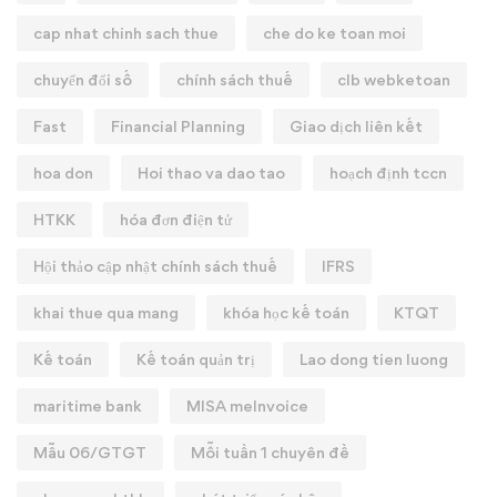
cap nhat chinh sach thue
che do ke toan moi
chuyển đổi số
chính sách thuế
clb webketoan
Fast
Financial Planning
Giao dịch liên kết
hoa don
Hoi thao va dao tao
hoạch định tccn
HTKK
hóa đơn điện tử
Hội thảo cập nhật chính sách thuế
IFRS
khai thue qua mang
khóa học kế toán
KTQT
Kế toán
Kế toán quản trị
Lao dong tien luong
maritime bank
MISA meInvoice
Mẫu 06/GTGT
Mỗi tuần 1 chuyên đề