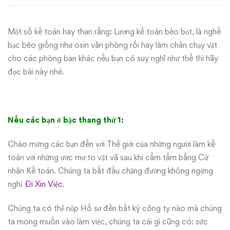
sao
Một số kế toán hay than rằng: Lương kế toán bèo bọt, là nghề
chúng
bạc bẽo giống như osin văn phòng rồi hay làm chân chạy vặt
ta
cho các phòng ban khác nếu bạn có suy nghĩ như thế thì hãy
đọc bài này nhé.
có
thu
Nếu các bạn ở bậc thang thứ 1:
nhập
Chào mừng các bạn đến với Thế giới của những người làm kế
thấp
toán với những ước mơ to vật vã sau khi cầm tấm bằng Cử
nhân Kế toán. Chúng ta bắt đầu chặng đường không ngừng
nghỉ
Đi Xin Việc
.
Chúng ta có thể nộp Hồ sơ đến bất kỳ công ty nào mà chúng
ta mong muốn vào làm việc, chúng ta cái gì cũng có: sức