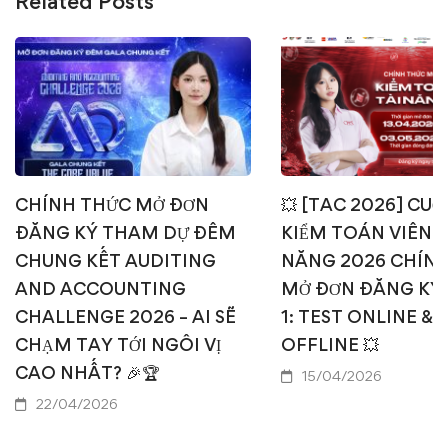
Related Posts
CHÍNH THỨC MỞ ĐƠN
💥 [TAC 2026] CUỘ
ĐĂNG KÝ THAM DỰ ĐÊM
KIỂM TOÁN VIÊN T
CHUNG KẾT AUDITING
NĂNG 2026 CHÍN
AND ACCOUNTING
MỞ ĐƠN ĐĂNG KÝ
CHALLENGE 2026 – AI SẼ
1: TEST ONLINE & 
CHẠM TAY TỚI NGÔI VỊ
OFFLINE 💥
CAO NHẤT? 🎉🏆
15/04/2026
22/04/2026