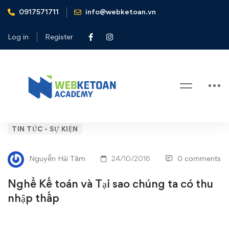
0917571711
info@webketoan.vn
Home
Tin tức - Sự kiện
Nghề Kế toán và Tại sao chúng ta có thu nhập thấp
Log in
Register
Blog
Nghề
TIN TỨC - SỰ KIỆN
Kế
Nguyễn Hải Tâm
24/10/2016
0 comments
toán
Nghề Kế toán và Tại sao chúng ta có thu
và
nhập thấp
Tại