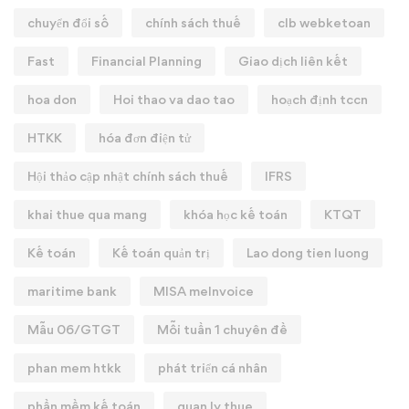
chuyển đổi số
chính sách thuế
clb webketoan
Fast
Financial Planning
Giao dịch liên kết
hoa don
Hoi thao va dao tao
hoạch định tccn
HTKK
hóa đơn điện tử
Hội thảo cập nhật chính sách thuế
IFRS
khai thue qua mang
khóa học kế toán
KTQT
Kế toán
Kế toán quản trị
Lao dong tien luong
maritime bank
MISA meInvoice
Mẫu 06/GTGT
Mỗi tuần 1 chuyên đề
phan mem htkk
phát triển cá nhân
phần mềm kế toán
quan ly thue