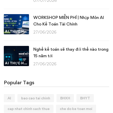
07/07/2026
WORKSHOP MIỄN PHÍ | Nhập Môn AI
Cho Kế Toán Tài Chính
AI THỰC HÀNH
27/06/2026
Nghề kế toán sẽ thay đổi thế nào trong
15 năm tới
AI THỰC HÀNH
27/06/2026
Popular Tags
AI
bao cao tai chinh
BHXH
BHYT
cap nhat chinh sach thue
che do ke toan moi