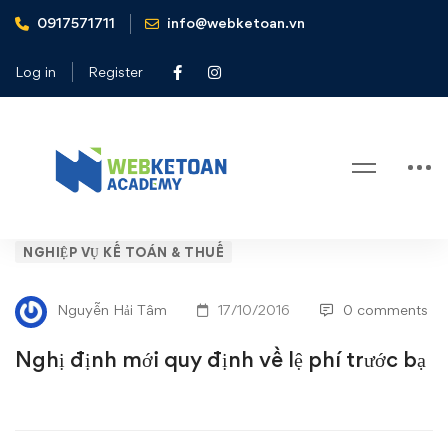
0917571711
info@webketoan.vn
Home
Nghiệp vụ Kế toán & Thuế
Nghị định mới quy định về lệ phí trước bạ
Log in
Register
Blog
Nghị
NGHIỆP VỤ KẾ TOÁN & THUẾ
định
Nguyễn Hải Tâm
17/10/2016
0 comments
mới
Nghị định mới quy định về lệ phí trước bạ
quy
định