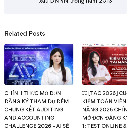
xấu DNNN trong năm 2013
Related Posts
CHÍNH THỨC MỞ ĐƠN
💥 [TAC 2026] CUỘ
ĐĂNG KÝ THAM DỰ ĐÊM
KIỂM TOÁN VIÊN T
CHUNG KẾT AUDITING
NĂNG 2026 CHÍN
AND ACCOUNTING
MỞ ĐƠN ĐĂNG KÝ
CHALLENGE 2026 – AI SẼ
1: TEST ONLINE & 