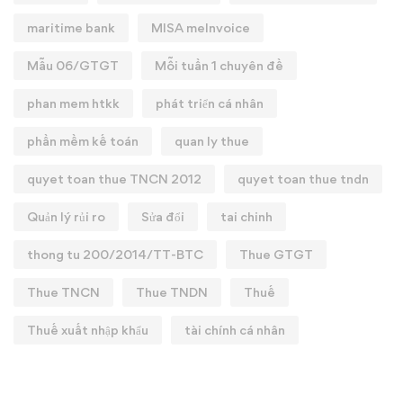
maritime bank
MISA meInvoice
Mẫu 06/GTGT
Mỗi tuần 1 chuyên đề
phan mem htkk
phát triển cá nhân
phần mềm kế toán
quan ly thue
quyet toan thue TNCN 2012
quyet toan thue tndn
Quản lý rủi ro
Sửa đổi
tai chinh
thong tu 200/2014/TT-BTC
Thue GTGT
Thue TNCN
Thue TNDN
Thuế
Thuế xuất nhập khẩu
tài chính cá nhân