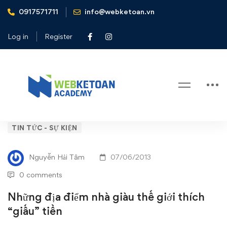
0917571711
info@webketoan.vn
Home
Tin tức - Sự kiện
Những địa điểm nhà giàu thế giới thích “giấu” tiền
Log in
Register
Blog
Những
TIN TỨC - SỰ KIỆN
địa
Nguyễn Hải Tâm
07/06/2013
điểm
0 comments
nhà
Những địa điểm nhà giàu thế giới thích
“giấu” tiền
giàu