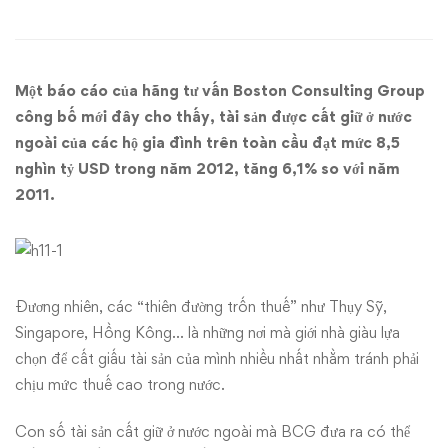
thế
giới
Một báo cáo của hãng tư vấn Boston Consulting Group
thích
công bố mới đây cho thấy, tài sản được cất giữ ở nước
ngoài của các hộ gia đình trên toàn cầu đạt mức 8,5
“giấu”
nghìn tỷ USD trong năm 2012, tăng 6,1% so với năm
2011.
tiền
Đương nhiên, các “thiên đường trốn thuế” như Thụy Sỹ,
Singapore, Hồng Kông… là những nơi mà giới nhà giàu lựa
chọn để cất giấu tài sản của mình nhiều nhất nhằm tránh phải
chịu mức thuế cao trong nước.
Con số tài sản cất giữ ở nước ngoài mà BCG đưa ra có thể