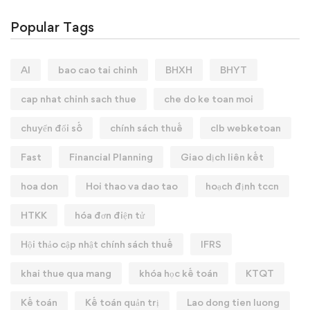
Popular Tags
AI
bao cao tai chinh
BHXH
BHYT
cap nhat chinh sach thue
che do ke toan moi
chuyển đổi số
chính sách thuế
clb webketoan
Fast
Financial Planning
Giao dịch liên kết
hoa don
Hoi thao va dao tao
hoạch định tccn
HTKK
hóa đơn điện tử
Hội thảo cập nhật chính sách thuế
IFRS
khai thue qua mang
khóa học kế toán
KTQT
Kế toán
Kế toán quản trị
Lao dong tien luong