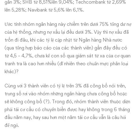
gần 3%; SHB từ 8,51%lên 9,04%; Techcombank từ 2,69%
lên 5,28%; Navibank từ 5,6% lên 6,1%.
Ước tính nhóm ngân hàng này chiếm trên dưới 75% tổng dư nợ
của hệ thống, nhưng nợ xấu lại đều dưới 3%. Vậy thì nợ xấu đã
trốn đi đâu, khi các tỷ lệ cập nhật từ Ngân hàng Nhà nước
(qua tổng hợp báo cáo của các thành viên) gần đây đều có
từ 4,5 – 4,7%, chưa kể con số qua giám sát từ xa của cơ quan
tranh tra là cao hơn nhiều (dĩ nhiên theo chuẩn mực phân loại
khác)?
Cùng với 3 thành viên có tỷ lệ trên 3% đã công bố nói trên,
trọng số rơi vào nhóm những ngân hàng chưa công bố hoặc
sẽ không công bố (?). Trong đó, nhóm thành viên thuộc diện
phải tái cơ cấu có chuyển biến được hay không trong 6 tháng
đầu năm nay, hay sau hơn một năm tái cơ cấu vẫn là câu hỏi
để ngỏ.