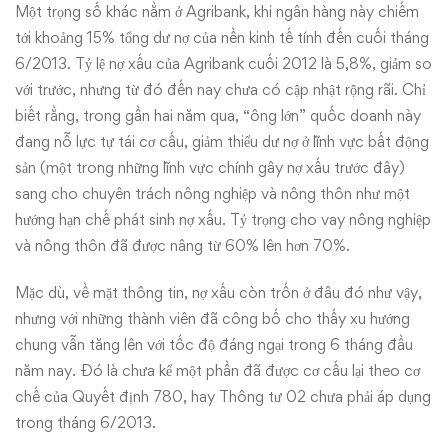
Một trọng số khác nằm ở Agribank, khi ngân hàng này chiếm
tới khoảng 15% tổng dư nợ của nền kinh tế tính đến cuối tháng
6/2013. Tỷ lệ nợ xấu của Agribank cuối 2012 là 5,8%, giảm so
với trước, nhưng từ đó đến nay chưa có cập nhật rộng rãi. Chỉ
biết rằng, trong gần hai năm qua, “ông lớn” quốc doanh này
đang nỗ lực tự tái cơ cấu, giảm thiểu dư nợ ở lĩnh vực bất động
sản (một trong những lĩnh vực chính gây nợ xấu trước đây)
sang cho chuyên trách nông nghiệp và nông thôn như một
hướng hạn chế phát sinh nợ xấu. Tỷ trọng cho vay nông nghiệp
và nông thôn đã được nâng từ 60% lên hơn 70%.
Mặc dù, về mặt thông tin, nợ xấu còn trốn ở đâu đó như vậy,
nhưng với những thành viên đã công bố cho thấy xu hướng
chung vẫn tăng lên với tốc độ đáng ngại trong 6 tháng đầu
năm nay. Đó là chưa kể một phần đã được cơ cấu lại theo cơ
chế của Quyết định 780, hay Thông tư 02 chưa phải áp dụng
trong tháng 6/2013.