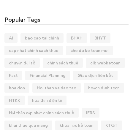
Popular Tags
AI
bao cao tai chinh
BHXH
BHYT
cap nhat chinh sach thue
che do ke toan moi
chuyển đổi số
chính sách thuế
clb webketoan
Fast
Financial Planning
Giao dịch liên kết
hoa don
Hoi thao va dao tao
hoạch định tccn
HTKK
hóa đơn điện tử
Hội thảo cập nhật chính sách thuế
IFRS
khai thue qua mang
khóa học kế toán
KTQT