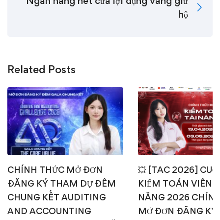
Ngân hàng hết cửa lợi dụng vàng giữ
hộ
Related Posts
CHÍNH THỨC MỞ ĐƠN
💥 [TAC 2026] CUỘ
ĐĂNG KÝ THAM DỰ ĐÊM
KIỂM TOÁN VIÊN T
CHUNG KẾT AUDITING
NĂNG 2026 CHÍN
AND ACCOUNTING
MỞ ĐƠN ĐĂNG KÝ