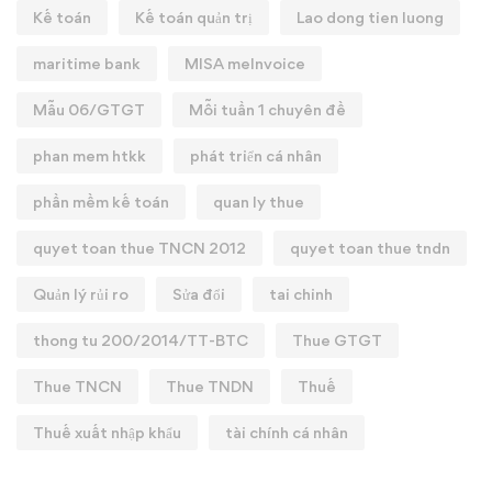
Kế toán
Kế toán quản trị
Lao dong tien luong
maritime bank
MISA meInvoice
Mẫu 06/GTGT
Mỗi tuần 1 chuyên đề
phan mem htkk
phát triển cá nhân
phần mềm kế toán
quan ly thue
quyet toan thue TNCN 2012
quyet toan thue tndn
Quản lý rủi ro
Sửa đổi
tai chinh
thong tu 200/2014/TT-BTC
Thue GTGT
Thue TNCN
Thue TNDN
Thuế
Thuế xuất nhập khẩu
tài chính cá nhân