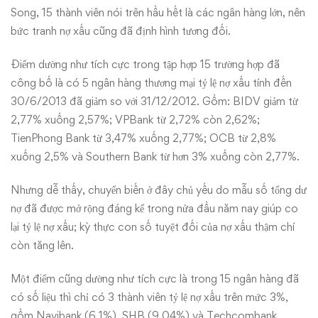
Song, 15 thành viên nói trên hầu hết là các ngân hàng lớn, nên
bức tranh nợ xấu cũng đã định hình tương đối.
Điểm dường như tích cực trong tập hợp 15 trường hợp đã
công bố là có 5 ngân hàng thương mại tỷ lệ nợ xấu tính đến
30/6/2013 đã giảm so với 31/12/2012. Gồm: BIDV giảm từ
2,77% xuống 2,57%; VPBank từ 2,72% còn 2,62%;
TienPhong Bank từ 3,47% xuống 2,77%; OCB từ 2,8%
xuống 2,5% và Southern Bank từ hơn 3% xuống còn 2,77%.
Nhưng dễ thấy, chuyển biến ở đây chủ yếu do mẫu số tổng dư
nợ đã được mở rộng đáng kể trong nửa đầu năm nay giúp co
lại tỷ lệ nợ xấu; kỳ thực con số tuyệt đối của nợ xấu thậm chí
còn tăng lên.
Một điểm cũng dường như tích cực là trong 15 ngân hàng đã
có số liệu thì chỉ có 3 thành viên tỷ lệ nợ xấu trên mức 3%,
gồm Navibank (6,1%), SHB (9,04%) và Techcombank