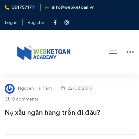
0917571711
info@webketoan.vn
Home
Tin tức - Sự kiện
Nợ xấu ngân hàng trốn đi đâu?
Log in
Register
Blog
Nợ
TIN TỨC - SỰ KIỆN
xấu
Nguyễn Hải Tâm
22/08/2013
ngân
0 comments
hàng
Nợ xấu ngân hàng trốn đi đâu?
trốn