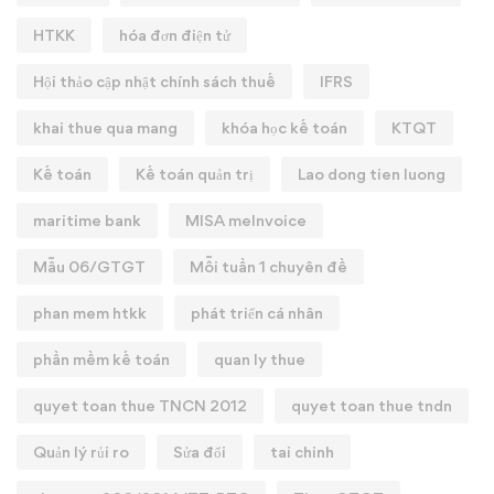
HTKK
hóa đơn điện tử
Hội thảo cập nhật chính sách thuế
IFRS
khai thue qua mang
khóa học kế toán
KTQT
Kế toán
Kế toán quản trị
Lao dong tien luong
maritime bank
MISA meInvoice
Mẫu 06/GTGT
Mỗi tuần 1 chuyên đề
phan mem htkk
phát triển cá nhân
phần mềm kế toán
quan ly thue
quyet toan thue TNCN 2012
quyet toan thue tndn
Quản lý rủi ro
Sửa đổi
tai chinh