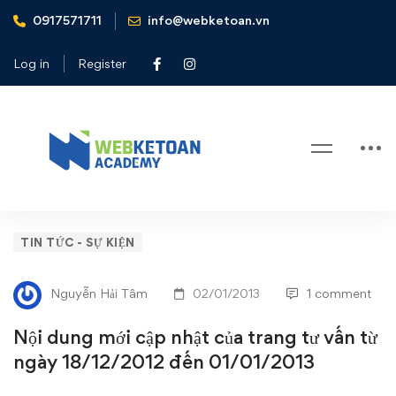
0917571711
info@webketoan.vn
Home
Tin tức - Sự kiện
Nội dung mới cập nhật của trang tư vấn từ ngày 18/12/2012
Log in
Register
đến 01/01/2013
Blog
Nội
TIN TỨC - SỰ KIỆN
dung
Nguyễn Hải Tâm
02/01/2013
1 comment
mới
Nội dung mới cập nhật của trang tư vấn từ
cập
ngày 18/12/2012 đến 01/01/2013