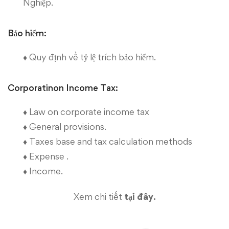
Nghiệp
.
Bảo hiểm:
♦
Quy định về tỷ lệ trích bảo hiểm
.
Corporatinon Income Tax:
♦
Law on corporate income tax
♦
General provisions
.
♦
Taxes base and tax calculation methods
♦
Expense
.
♦
Income.
Xem chi tiết
tại đây
.