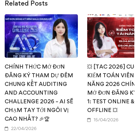
Related Posts
CHÍNH THỨC MỞ ĐƠN
💥 [TAC 2026] CUỘ
ĐĂNG KÝ THAM DỰ ĐÊM
KIỂM TOÁN VIÊN T
CHUNG KẾT AUDITING
NĂNG 2026 CHÍN
AND ACCOUNTING
MỞ ĐƠN ĐĂNG KÝ
CHALLENGE 2026 – AI SẼ
1: TEST ONLINE & 
CHẠM TAY TỚI NGÔI VỊ
OFFLINE 💥
CAO NHẤT? 🎉🏆
15/04/2026
22/04/2026