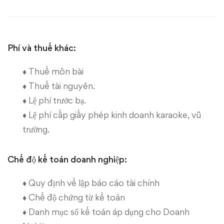
nhật
của
trang
Phí và thuế khác:
tư
♦ Thuế môn bài
♦ Thuế tài nguyên
.
vấn
♦ Lệ phí trước bạ
.
từ
♦ Lệ phí cấp
giấy phép kinh doanh karaoke, vũ
trường.
ngày
18/12/2012
Chế độ kế toán doanh nghiệp:
đến
♦
Quy định về lập báo cáo tài chính
♦
Chế độ chứng từ kế toán
01/01/2013
♦
Danh mục sổ kế toán áp dụng cho Doanh