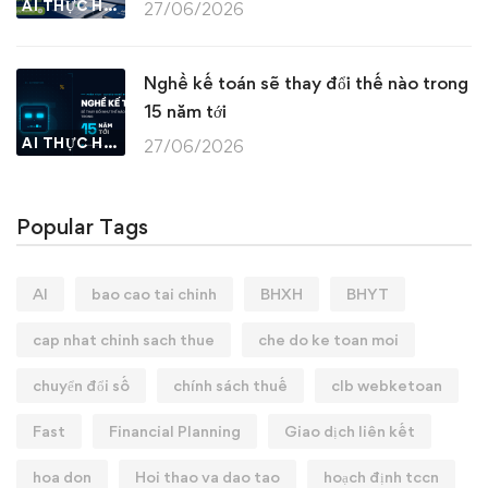
AI THỰC HÀNH
27/06/2026
Nghề kế toán sẽ thay đổi thế nào trong
15 năm tới
AI THỰC HÀNH
27/06/2026
Popular Tags
AI
bao cao tai chinh
BHXH
BHYT
cap nhat chinh sach thue
che do ke toan moi
chuyển đổi số
chính sách thuế
clb webketoan
Fast
Financial Planning
Giao dịch liên kết
hoa don
Hoi thao va dao tao
hoạch định tccn