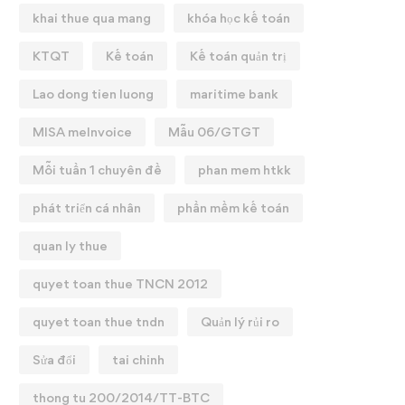
khai thue qua mang
khóa học kế toán
KTQT
Kế toán
Kế toán quản trị
Lao dong tien luong
maritime bank
MISA meInvoice
Mẫu 06/GTGT
Mỗi tuần 1 chuyên đề
phan mem htkk
phát triển cá nhân
phần mềm kế toán
quan ly thue
quyet toan thue TNCN 2012
quyet toan thue tndn
Quản lý rủi ro
Sửa đổi
tai chinh
thong tu 200/2014/TT-BTC