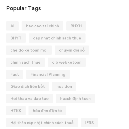
Popular Tags
AI
bao cao tai chinh
BHXH
BHYT
cap nhat chinh sach thue
che do ke toan moi
chuyển đổi số
chính sách thuế
clb webketoan
Fast
Financial Planning
Giao dịch liên kết
hoa don
Hoi thao va dao tao
hoạch định tccn
HTKK
hóa đơn điện tử
Hội thảo cập nhật chính sách thuế
IFRS