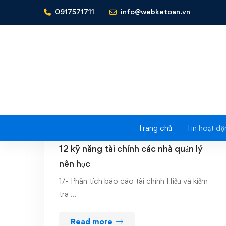
0917571711
info@webketoan.vn
Trang chủ
Tin hoạt độ
04/08/2025
12 kỹ năng tài chính các nhà quản lý
nên học
1/- Phân tích báo cáo tài chính Hiểu và kiểm
tra …
Read more