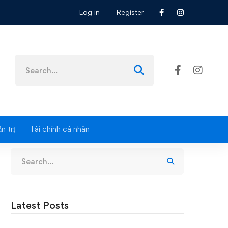
Log in
Register
Search
for:
Search
n trị
Tài chính cá nhân
Search
for:
Latest Posts