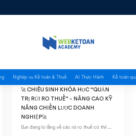
Bài viết mới
ng
Nghiệp vụ Kế toán & Thuế
AI Thực Hành
Kế toán quả
31/07/2025
🚀 CHIÊU SINH KHÓA HỌC “QUẢN
TRỊ RỦI RO THUẾ” – NÂNG CAO KỸ
NĂNG CHIẾN LƯỢC DOANH
NGHIỆP🚀
Bạn đang lo lắng về các rủi ro thuế có thể …