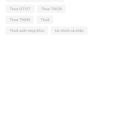
Thue GTGT
Thue TNCN
Thue TNDN
Thuế
Thuế xuất nhập khẩu
tài chính cá nhân