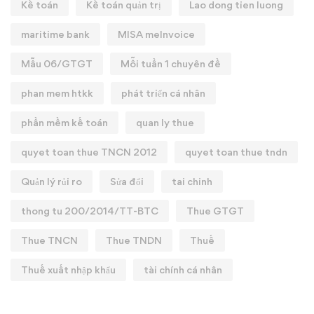
Kế toán
Kế toán quản trị
Lao dong tien luong
maritime bank
MISA meInvoice
Mẫu 06/GTGT
Mỗi tuần 1 chuyên đề
phan mem htkk
phát triển cá nhân
phần mềm kế toán
quan ly thue
quyet toan thue TNCN 2012
quyet toan thue tndn
Quản lý rủi ro
Sửa đổi
tai chinh
thong tu 200/2014/TT-BTC
Thue GTGT
Thue TNCN
Thue TNDN
Thuế
Thuế xuất nhập khẩu
tài chính cá nhân