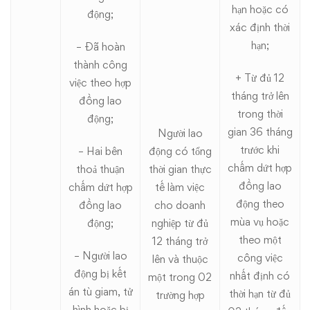
hạn hoặc có
động;
xác định thời
hạn;
– Đã hoàn
thành công
+ Từ đủ 12
việc theo hợp
tháng trở lên
đồng lao
trong thời
động;
gian 36 tháng
Người lao
trước khi
– Hai bên
động có tổng
chấm dứt hợp
thoả thuận
thời gian thực
đồng lao
chấm dứt hợp
tế làm việc
động theo
đồng lao
cho doanh
mùa vụ hoặc
động;
nghiệp từ đủ
theo một
12 tháng trở
– Người lao
công việc
lên và thuộc
động bị kết
nhất định có
một trong 02
án tù giam, tử
thời hạn từ đủ
trường hợp
hình hoặc bị