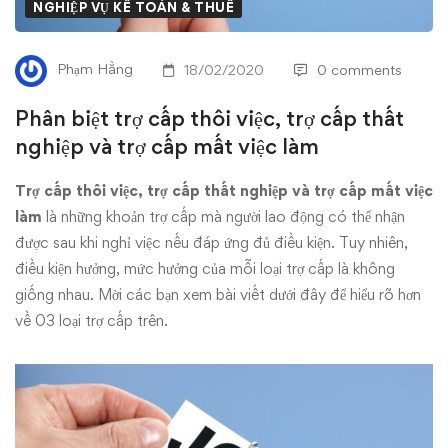
thôi
NGHIỆP VỤ KẾ TOÁN & THUẾ
việc,
Phạm Hằng
18/02/2020
0 comments
trợ
Phân biệt trợ cấp thôi việc, trợ cấp thất
cấp
nghiệp và trợ cấp mất việc làm
thất
Trợ cấp thôi việc, trợ cấp thất nghiệp và trợ cấp mất việc
làm
là những khoản trợ cấp mà người lao động có thể nhận
nghiệp
được sau khi nghỉ việc nếu đáp ứng đủ điều kiện. Tuy nhiên,
và
điều kiện hưởng, mức hưởng của mỗi loại trợ cấp là không
giống nhau. Mời các bạn xem bài viết dưới đây để hiểu rõ hơn
trợ
về 03 loại trợ cấp trên.
cấp
mất