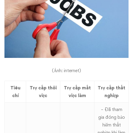
việc
làm
(Ảnh: internet)
Tiêu
Trợ cấp thôi
Trợ cấp mất
Trợ cấp thất
chí
việc
việc làm
nghiệp
– Đã tham
gia đóng bảo
hiểm thất
nghiệp khi làm