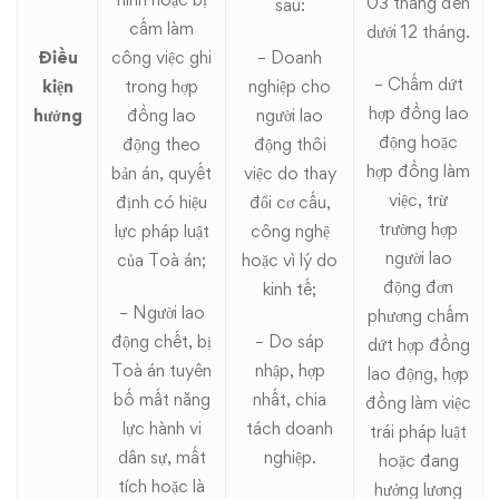
03 tháng đến
sau:
cấm làm
dưới 12 tháng.
Điều
công việc ghi
– Doanh
– Chấm dứt
kiện
trong hợp
nghiệp cho
hợp đồng lao
hưởng
đồng lao
người lao
động hoặc
động theo
động thôi
hợp đồng làm
bản án, quyết
việc do thay
việc, trừ
định có hiệu
đổi cơ cấu,
trường hợp
lực pháp luật
công nghệ
người lao
của Toà án;
hoặc vì lý do
động đơn
kinh tế;
– Người lao
phương chấm
động chết, bị
– Do sáp
dứt hợp đồng
Toà án tuyên
nhập, hợp
lao động, hợp
bố mất năng
nhất, chia
đồng làm việc
lực hành vi
tách doanh
trái pháp luật
dân sự, mất
nghiệp.
hoặc đang
tích hoặc là
hưởng lương