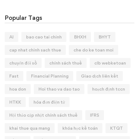
Popular Tags
AI
bao cao tai chinh
BHXH
BHYT
cap nhat chinh sach thue
che do ke toan moi
chuyển đổi số
chính sách thuế
clb webketoan
Fast
Financial Planning
Giao dịch liên kết
hoa don
Hoi thao va dao tao
hoạch định tccn
HTKK
hóa đơn điện tử
Hội thảo cập nhật chính sách thuế
IFRS
khai thue qua mang
khóa học kế toán
KTQT