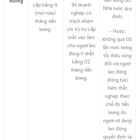
tiền lương do
hưởng
cấp bằng ½
thì doanh
Nhà nước quy
(một nửa)
nghiệp có
định;
tháng tiền
trách nhiệm
lương.
chi trả trợ cấp
– Hoặc;
mất việc làm
không quá 05
cho người lao
lần mức lương
động ít nhất
tối thiểu vùng
bằng 02
đối với người
tháng tiền
lao động
lương.
đóng bảo
hiểm thất
nghiệp theo
chế độ tiền
lương do
người sử dụng
lao động
quyết định tại