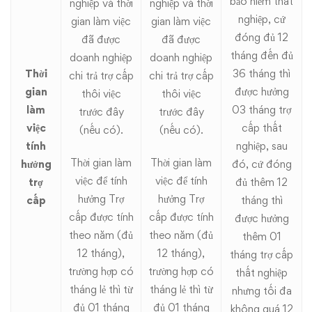
bảo hiểm thất
nghiệp và thời
nghiệp và thời
nghiệp, cứ
gian làm việc
gian làm việc
đóng đủ 12
đã được
đã được
tháng đến đủ
doanh nghiệp
doanh nghiệp
Thời
36 tháng thì
chi trả trợ cấp
chi trả trợ cấp
gian
được hưởng
thôi việc
thôi việc
làm
03 tháng trợ
trước đây
trước đây
việc
cấp thất
(nếu có).
(nếu có).
tính
nghiệp, sau
Thời gian làm
Thời gian làm
hưởng
đó, cứ đóng
việc để tính
việc để tính
trợ
đủ thêm 12
hưởng Trợ
hưởng Trợ
cấp
tháng thì
cấp được tính
cấp được tính
được hưởng
theo năm (đủ
theo năm (đủ
thêm 01
12 tháng),
12 tháng),
tháng trợ cấp
trường hợp có
trường hợp có
thất nghiệp
tháng lẻ thì từ
tháng lẻ thì từ
nhưng tối đa
đủ 01 tháng
đủ 01 tháng
không quá 12