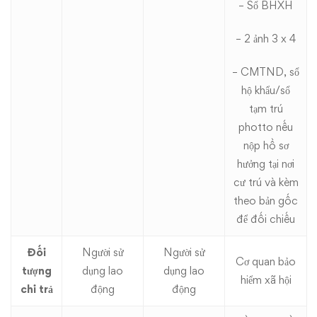
– Sổ BHXH
– 2 ảnh 3 x 4
– CMTND, sổ
hộ khẩu/sổ
tạm trú
photto nếu
nộp hồ sơ
hưởng tại nơi
cư trú và kèm
theo bản gốc
để đối chiếu
Đối
Người sử
Người sử
Cơ quan bảo
tượng
dụng lao
dụng lao
hiểm xã hội
chi trả
động
động