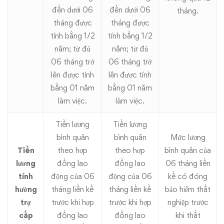
đến dưới 06
đến dưới 06
tháng.
tháng được
tháng được
tính bằng 1/2
tính bằng 1/2
năm; từ đủ
năm; từ đủ
06 tháng trở
06 tháng trở
lên được tính
lên được tính
bằng 01 năm
bằng 01 năm
làm việc.
làm việc.
Tiền lương
Tiền lương
bình quân
bình quân
Mức lương
Tiền
theo hợp
theo hợp
bình quân của
lương
đồng lao
đồng lao
06 tháng liền
tính
động của 06
động của 06
kề có đóng
hưởng
tháng liền kề
tháng liền kề
bảo hiểm thất
trợ
trước khi hợp
trước khi hợp
nghiệp trước
cấp
đồng lao
đồng lao
khi thất