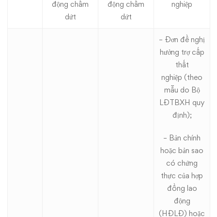
động chấm
động chấm
nghiệp
dứt
dứt
– Đơn đề nghị
hưởng trợ cấp
thất
nghiệp (theo
mẫu do Bộ
LĐTBXH quy
định);
– Bản chính
hoặc bản sao
có chứng
thực của hợp
đồng lao
động
(HĐLĐ) hoặc