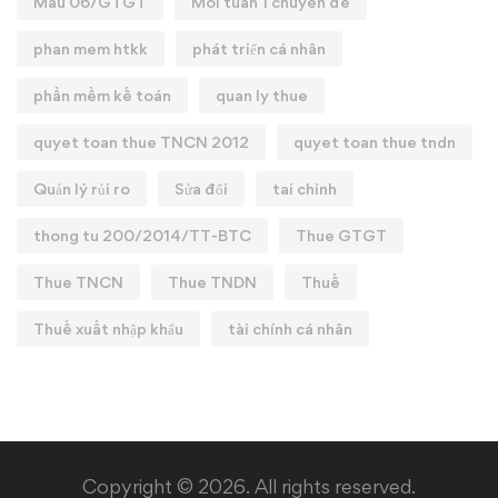
Mẫu 06/GTGT
Mỗi tuần 1 chuyên đề
phan mem htkk
phát triển cá nhân
phần mềm kế toán
quan ly thue
quyet toan thue TNCN 2012
quyet toan thue tndn
Quản lý rủi ro
Sửa đổi
tai chinh
thong tu 200/2014/TT-BTC
Thue GTGT
Thue TNCN
Thue TNDN
Thuế
Thuế xuất nhập khẩu
tài chính cá nhân
Copyright © 2026. All rights reserved.