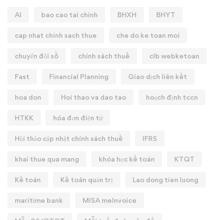
AI
bao cao tai chinh
BHXH
BHYT
cap nhat chinh sach thue
che do ke toan moi
chuyển đổi số
chính sách thuế
clb webketoan
Fast
Financial Planning
Giao dịch liên kết
hoa don
Hoi thao va dao tao
hoạch định tccn
HTKK
hóa đơn điện tử
Hội thảo cập nhật chính sách thuế
IFRS
khai thue qua mang
khóa học kế toán
KTQT
Kế toán
Kế toán quản trị
Lao dong tien luong
maritime bank
MISA meInvoice