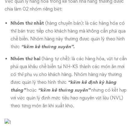
phức
Việc quản lý hàng hóa trong kế toán nhà hàng thường được
chia làm 02 nhóm riêng biệt:
tạp
Nhóm thứ nhất
(hàng chuyển bán): là các hàng hóa có
thể bán trực tiếp cho khách hàng mà không cần phải qua
chế biến. Nhóm hàng này thường được quản lý theo hình
thức
“kiểm kê thường xuyên”.
Nhóm thứ hai
(hàng tự chế): là các hàng hóa, vật tư cần
phải qua khâu chế biến tại NH-KS thành các món ăn mới
có thể phụ vụ cho khách hàng. Nhóm hàng này thường
được quản lý theo hình thức
“kiểm kê định kỳ hàng
tháng”
hoặc
“kiểm kê thường xuyên”
nhưng có kết hợp
với việc quản lý định mức tiêu hao nguyên vật liệu (NVL)
theo từng món ăn khi xuất kho.