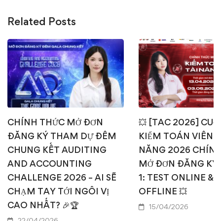
Related Posts
CHÍNH THỨC MỞ ĐƠN
💥 [TAC 2026] CUỘ
ĐĂNG KÝ THAM DỰ ĐÊM
KIỂM TOÁN VIÊN T
CHUNG KẾT AUDITING
NĂNG 2026 CHÍN
AND ACCOUNTING
MỞ ĐƠN ĐĂNG KÝ
CHALLENGE 2026 – AI SẼ
1: TEST ONLINE & 
CHẠM TAY TỚI NGÔI VỊ
OFFLINE 💥
CAO NHẤT? 🎉🏆
15/04/2026
22/04/2026