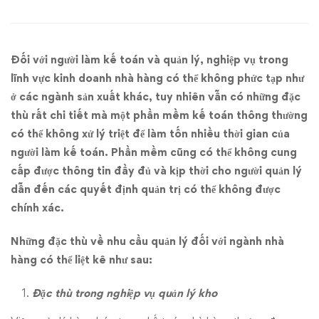
dành
cho
Đối với người làm kế toán và quản lý, nghiệp vụ trong
nhà
lĩnh vực kinh doanh nhà hàng có thể không phức tạp như
hàng.
ở các ngành sản xuất khác, tuy nhiên vẫn có những đặc
thù rất chi tiết mà một phần mềm kế toán thông thường
Tự
có thể không xử lý triệt để làm tốn nhiều thời gian của
người làm kế toán. Phần mềm cũng có thể không cung
động
cấp được thông tin đầy đủ và kịp thời cho người quản lý
hóa
dẫn đến các quyết định quản trị có thể không được
chính xác.
những
Những đặc thù về nhu cầu quản lý đối với ngành nhà
công
hàng có thể liệt kê như sau:
việc
Đặc thù trong nghiệp vụ quản lý kho