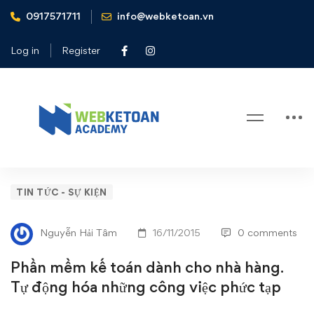
0917571711
info@webketoan.vn
Home
Tin tức - Sự kiện
Phần mềm kế toán dành cho nhà hàng. Tự động hóa những
Log in
Register
công việc phức tạp
Blog
Phần
TIN TỨC - SỰ KIỆN
mềm
Nguyễn Hải Tâm
16/11/2015
0 comments
kế
Phần mềm kế toán dành cho nhà hàng.
toán
Tự động hóa những công việc phức tạp