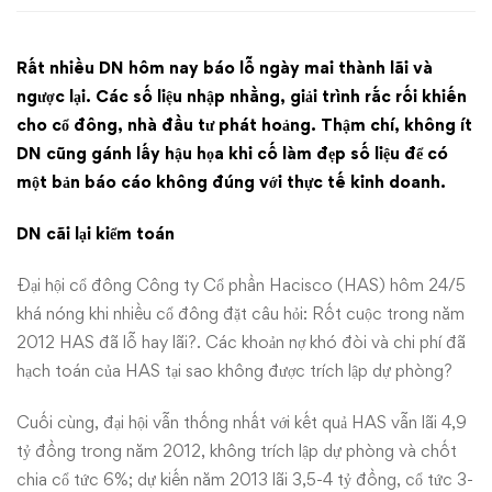
không
Rất nhiều DN hôm nay báo lỗ ngày mai thành lãi và
biết
ngược lại. Các số liệu nhập nhằng, giải trình rắc rối khiến
lỗ
cho cổ đông, nhà đầu tư phát hoảng. Thậm chí, không ít
DN cũng gánh lấy hậu họa khi cố làm đẹp số liệu để có
hay
một bản báo cáo không đúng với thực tế kinh doanh.
lãi
DN cãi lại kiểm toán
Đại hội cổ đông Công ty Cổ phần Hacisco (HAS) hôm 24/5
khá nóng khi nhiều cổ đông đặt câu hỏi: Rốt cuộc trong năm
2012 HAS đã lỗ hay lãi?. Các khoản nợ khó đòi và chi phí đã
hạch toán của HAS tại sao không được trích lập dự phòng?
Cuối cùng, đại hội vẫn thống nhất với kết quả HAS vẫn lãi 4,9
tỷ đồng trong năm 2012, không trích lập dự phòng và chốt
chia cổ tức 6%; dự kiến năm 2013 lãi 3,5-4 tỷ đồng, cổ tức 3-