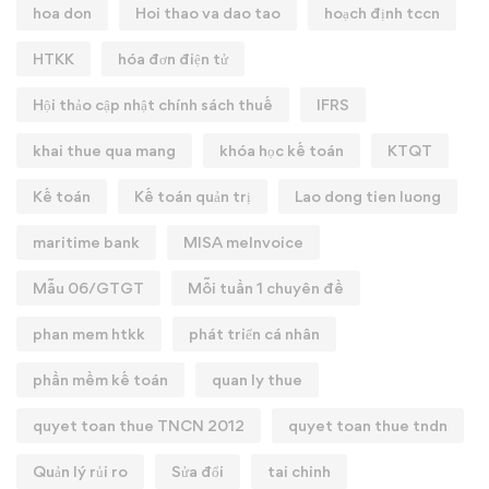
hoa don
Hoi thao va dao tao
hoạch định tccn
HTKK
hóa đơn điện tử
Hội thảo cập nhật chính sách thuế
IFRS
khai thue qua mang
khóa học kế toán
KTQT
Kế toán
Kế toán quản trị
Lao dong tien luong
maritime bank
MISA meInvoice
Mẫu 06/GTGT
Mỗi tuần 1 chuyên đề
phan mem htkk
phát triển cá nhân
phần mềm kế toán
quan ly thue
quyet toan thue TNCN 2012
quyet toan thue tndn
Quản lý rủi ro
Sửa đổi
tai chinh