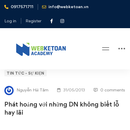
0917571711
info@webketoan.vn
Home
Tin tức - Sự kiện
Phát hoảng với những DN không biết lỗ hay lãi
Log in
Register
Blog
Phát
TIN TỨC - SỰ KIỆN
hoảng
Nguyễn Hải Tâm
31/05/2013
0 comments
với
Phát hoảng với những DN không biết lỗ
những
hay lãi
DN