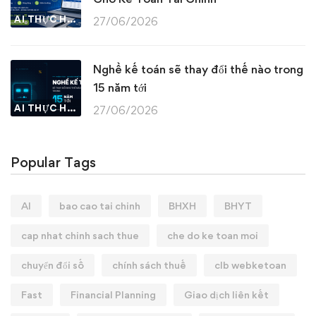
AI THỰC HÀNH
27/06/2026
Nghề kế toán sẽ thay đổi thế nào trong
15 năm tới
AI THỰC HÀNH
27/06/2026
Popular Tags
AI
bao cao tai chinh
BHXH
BHYT
cap nhat chinh sach thue
che do ke toan moi
chuyển đổi số
chính sách thuế
clb webketoan
Fast
Financial Planning
Giao dịch liên kết