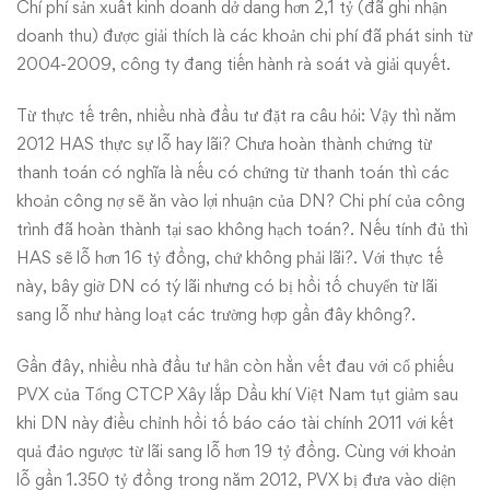
Chí phí sản xuất kinh doanh dở dang hơn 2,1 tỷ (đã ghi nhận
doanh thu) được giải thích là các khoản chi phí đã phát sinh từ
2004-2009, công ty đang tiến hành rà soát và giải quyết.
Từ thực tế trên, nhiều nhà đầu tư đặt ra câu hỏi: Vậy thì năm
2012 HAS thực sự lỗ hay lãi? Chưa hoàn thành chứng từ
thanh toán có nghĩa là nếu có chứng từ thanh toán thì các
khoản công nợ sẽ ăn vào lợi nhuận của DN? Chi phí của công
trình đã hoàn thành tại sao không hạch toán?. Nếu tính đủ thì
HAS sẽ lỗ hơn 16 tỷ đồng, chứ không phải lãi?. Với thực tế
này, bây giờ DN có tý lãi nhưng có bị hồi tố chuyển từ lãi
sang lỗ như hàng loạt các trường hợp gần đây không?.
Gần đây, nhiều nhà đầu tư hẳn còn hằn vết đau với cổ phiếu
PVX của Tổng CTCP Xây lắp Dầu khí Việt Nam tụt giảm sau
khi DN này điều chỉnh hồi tố báo cáo tài chính 2011 với kết
quả đảo ngược từ lãi sang lỗ hơn 19 tỷ đồng. Cùng với khoản
lỗ gần 1.350 tỷ đồng trong năm 2012, PVX bị đưa vào diện