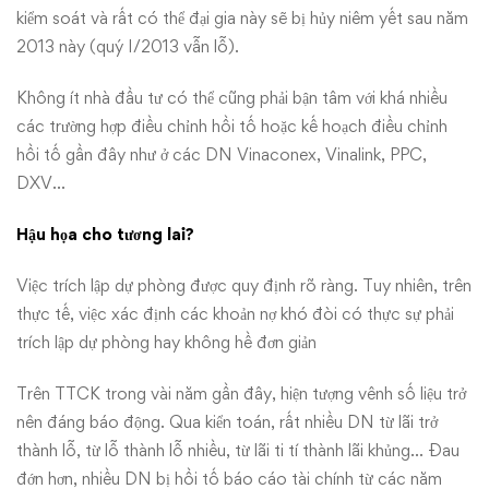
kiểm soát và rất có thể đại gia này sẽ bị hủy niêm yết sau năm
2013 này (quý I/2013 vẫn lỗ).
Không ít nhà đầu tư có thể cũng phải bận tâm với khá nhiều
các trường hợp điều chỉnh hồi tố hoặc kế hoạch điều chỉnh
hồi tố gần đây như ở các DN Vinaconex, Vinalink, PPC,
DXV…
Hậu họa cho tương lai?
Việc trích lập dự phòng được quy định rõ ràng. Tuy nhiên, trên
thực tế, việc xác định các khoản nợ khó đòi có thực sự phải
trích lập dự phòng hay không hề đơn giản
Trên TTCK trong vài năm gần đây, hiện tượng vênh số liệu trở
nên đáng báo động. Qua kiển toán, rất nhiều DN từ lãi trở
thành lỗ, từ lỗ thành lỗ nhiều, từ lãi ti tí thành lãi khủng… Đau
đớn hơn, nhiều DN bị hồi tố báo cáo tài chính từ các năm