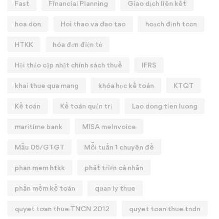
Fast
Financial Planning
Giao dịch liên kết
hoa don
Hoi thao va dao tao
hoạch định tccn
HTKK
hóa đơn điện tử
Hội thảo cập nhật chính sách thuế
IFRS
khai thue qua mang
khóa học kế toán
KTQT
Kế toán
Kế toán quản trị
Lao dong tien luong
maritime bank
MISA meInvoice
Mẫu 06/GTGT
Mỗi tuần 1 chuyên đề
phan mem htkk
phát triển cá nhân
phần mềm kế toán
quan ly thue
quyet toan thue TNCN 2012
quyet toan thue tndn