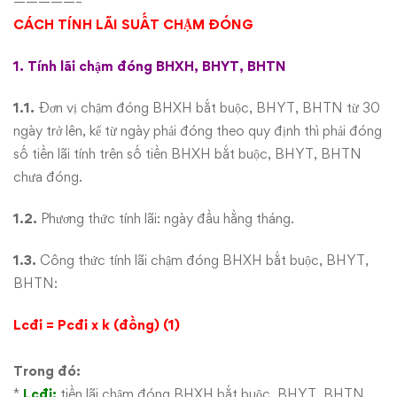
—————–
động
CÁCH TÍNH LÃI SUẤT CHẬM ĐÓNG
1. Tính lãi chậm đóng BHXH, BHYT, BHTN
1.1.
Đơn vị chậm đóng BHXH bắt buộc, BHYT, BHTN từ 30
ngày trở lên, kể từ ngày phải đóng theo quy định thì phải đóng
số tiền lãi tính trên số tiền BHXH bắt buộc, BHYT, BHTN
chưa đóng.
1.2.
Phương thức tính lãi: ngày đầu hằng tháng.
1.3.
Công thức tính lãi chậm đóng BHXH bắt buộc, BHYT,
BHTN:
Lcđi = Pcđi x k (đồng) (1)
Trong đó:
*
Lcđi:
tiền lãi chậm đóng BHXH bắt buộc, BHYT, BHTN