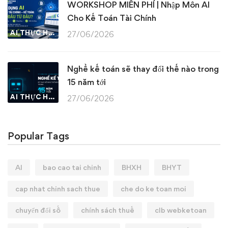
WORKSHOP MIỄN PHÍ | Nhập Môn AI
Cho Kế Toán Tài Chính
AI THỰC HÀNH
27/06/2026
Nghề kế toán sẽ thay đổi thế nào trong
15 năm tới
AI THỰC HÀNH
27/06/2026
Popular Tags
AI
bao cao tai chinh
BHXH
BHYT
cap nhat chinh sach thue
che do ke toan moi
chuyển đổi số
chính sách thuế
clb webketoan