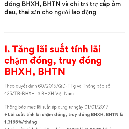
đóng BHXH, BHTN và chi trả trợ cấp ốm
lãi
đau, thai sản cho người lao động
suất
chậm
đóng,
I. Tăng lãi suất tính lãi
truy
chậm đóng, truy đóng
BHXH, BHTN
đóng
BHXH,
Theo quyết định 60/2015/QĐ-TTg và Thông báo số
425/TB-BHXH từ BHXH Việt Nam
BHTN
Thông báo mức lãi suất áp dụng từ ngày 01/01/2017
và
+ Lãi suất tính lãi chậm đóng, truy đóng BHXH, BHTN là
chi
1,3166%/tháng