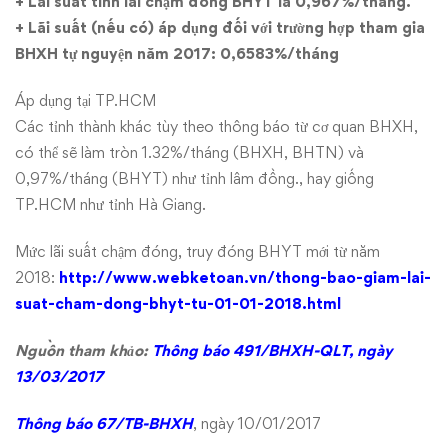
+ Lãi suất tính lãi chậm đóng BHYT là 0,967%/tháng.
trả
+ Lãi suất (nếu có) áp dụng đối với trường hợp tham gia
BHXH tự nguyện năm 2017: 0,6583%/tháng
trợ
Áp dụng tại TP.HCM
cấp
Các tỉnh thành khác tùy theo thông báo từ cơ quan BHXH,
ốm
có thể sẽ làm tròn 1.32%/tháng (BHXH, BHTN) và
0,97%/tháng (BHYT) như
tỉnh lâm đồng.
, hay giống
đau,
TP.HCM như
tỉnh Hà Giang
.
thai
Mức lãi suất chậm đóng, truy đóng BHYT mới từ năm
sản
2018:
http://www.webketoan.vn/thong-bao-giam-lai-
suat-cham-dong-bhyt-tu-01-01-2018.html
cho
Nguồn tham khảo:
Thông báo 491/BHXH-QLT
, ngày
người
13/03/2017
lao
Thông báo 67/TB-BHXH
, ngày 10/01/2017