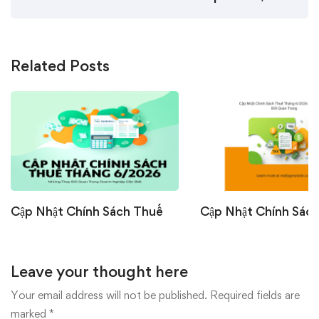
Related Posts
Cập Nhật Chính Sách Thuế
Cập Nhật Chính Sác
Tháng 6/2026: Những Thay
Tháng 6/2026: Nhữ
Đổi Quan Trọng Doanh
Đổi Quan Trọng Doa
Leave your thought here
Nghiệp Cần Biết
Nghiệp Cần Biết
07/07/2026
22/06/2026
Your email address will not be published.
Required fields are
marked
*