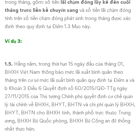
trong tháng, gồm: số tiền
lãi chậm đóng lũy kế đến cuối
tháng trước liền kề chuyển sang
và số tiền lãi chậm đóng
tính trên số tiền chậm đóng phát sinh trong tháng được xác
định theo quy định tại Điểm 1.3 Mục này.
Ví dụ 3:
1.5.
Hằng năm, trong thời hạn 15 ngày đầu của tháng 01,
BHXH Việt Nam thông báo mức lãi suất bình quân theo
tháng trên cơ sở mức lãi suất bình quân quy định tại Điểm a và
b Khoản 3 Điều 6 Quyết định số 60/2015/QĐ-TTg ngày
27/11/2015 của Thủ tướng Chính phủ quyết định cơ chế quản
lý tài chính về BHXH, BHYT, BHTN và chi phí quản lý BHXH,
BHYT, BHTN cho BHXH tỉnh, thành phố trực thuộc Trung
ương, BHXH Bộ Quốc phòng, BHXH Bộ Công an để thống
nhất thực hiện.