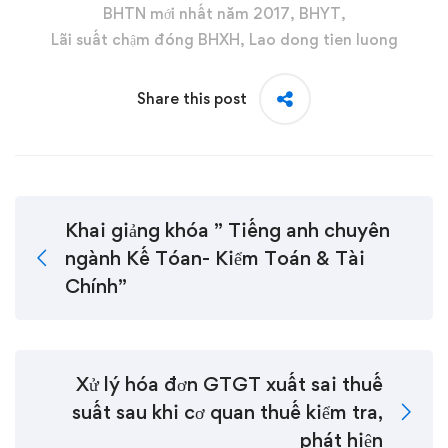
BHTN mới nhất năm 2017
,
BHYT
,
Lãi suất chậm đóng BHXH
,
Lao dong tien luong
Share this post
Khai giảng khóa ” Tiếng anh chuyên
ngành Kế Tóan- Kiểm Toán & Tài
Chính”
Xử lý hóa đơn GTGT xuất sai thuế
suất sau khi cơ quan thuế kiểm tra,
phát hiện