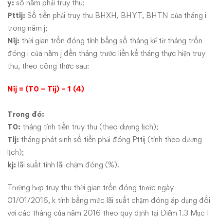
y:
số năm phải truy thu;
Pttij:
Số tiền phải truy thu BHXH, BHYT, BHTN của tháng i
trong năm j;
Nij:
thời gian trốn đóng tính bằng số tháng kể từ tháng trốn
đóng i của năm j đến tháng trước liền kề tháng thực hiện truy
thu, theo công thức sau:
Nij = (T0 – Tij) – 1 (4)
Trong đó:
T0:
tháng tính tiền truy thu (theo dương lịch);
Tij:
tháng phát sinh số tiền phải đóng Pttij (tính theo dương
lịch);
kj:
lãi suất tính lãi chậm đóng (%).
Trường hợp truy thu thời gian trốn đóng trước ngày
01/01/2016, k tính bằng mức lãi suất chậm đóng áp dụng đối
với các tháng của năm 2016 theo quy định tại Điểm 1.3 Mục I