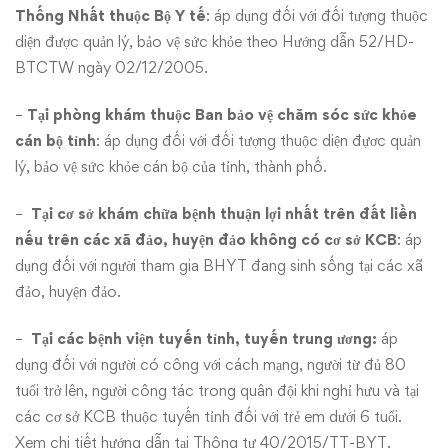
Thống Nhất thuộc Bộ Y tế
: áp dụng đối với đối tượng thuộc
diện được quản lý, bảo vệ sức khỏe theo
Hướng dẫn 52/HD-
BTCTW
ngày 02/12/2005.
–
Tại phòng khám thuộc Ban bảo vệ chăm sóc sức khỏe
cán bộ tỉnh
: áp dụng đối với đối tượng thuộc diện đựơc quản
lý, bảo vệ sức khỏe cán bộ của tỉnh, thành phố.
–
Tại cơ sở khám chữa bệnh thuận lợi nhất trên đất liền
nếu trên các xã đảo, huyện đảo không có cơ sở KCB
: áp
dụng đối với người tham gia BHYT đang sinh sống tại các xã
đảo, huyện đảo.
–
Tại các bệnh viện tuyến tỉnh, tuyến trung ương:
áp
dụng đối với người có công với cách mạng, người từ đủ 80
tuổi trở lên, người công tác trong quân đội khi nghỉ hưu và tại
các cơ sở KCB thuộc tuyến tỉnh đối với trẻ em dưới 6 tuổi.
Xem chi tiết hướng dẫn tại Thông tư 40/2015/TT-BYT.