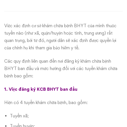
bệnh
BHYT
Việc xác định cơ sở khám chữa bệnh BHYT của mình thuộc
toàn
tuyến nào (như xã, quận/huyện hoặc tỉnh, trung ương) rất
quan trọng, bởi từ đó, người dân sẽ xác định được quyền lợi
quốc
của chính họ khi tham gia bảo hiểm y tế.
năm
Các quy định liên quan đến nơi đăng ký khám chữa bệnh
2017
BHYT ban đầu và mức hưởng đối với các tuyến khám chữa
bệnh bao gồm:
1. Việc đăng ký KCB BHYT ban đầu
Hiện có 4 tuyến khám chữa bệnh, bao gồm:
Tuyến xã;
Tuyến huyện;