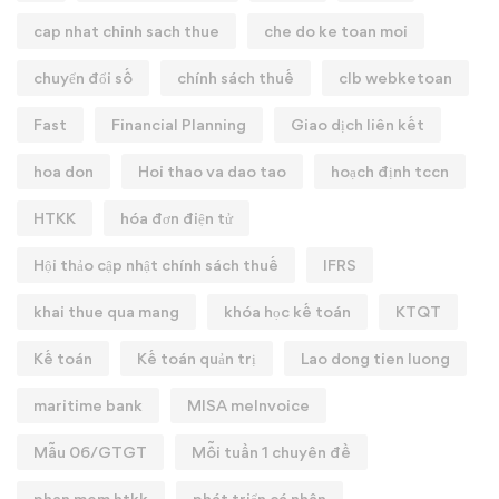
cap nhat chinh sach thue
che do ke toan moi
chuyển đổi số
chính sách thuế
clb webketoan
Fast
Financial Planning
Giao dịch liên kết
hoa don
Hoi thao va dao tao
hoạch định tccn
HTKK
hóa đơn điện tử
Hội thảo cập nhật chính sách thuế
IFRS
khai thue qua mang
khóa học kế toán
KTQT
Kế toán
Kế toán quản trị
Lao dong tien luong
maritime bank
MISA meInvoice
Mẫu 06/GTGT
Mỗi tuần 1 chuyên đề
phan mem htkk
phát triển cá nhân