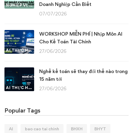
Doanh Nghiệp Cần Biết
NGHIỆP VỤ KẾ TOÁN & THUẾ
07/07/2026
WORKSHOP MIỄN PHÍ | Nhập Môn AI
Cho Kế Toán Tài Chính
AI THỰC HÀNH
27/06/2026
Nghề kế toán sẽ thay đổi thế nào trong
15 năm tới
AI THỰC HÀNH
27/06/2026
Popular Tags
AI
bao cao tai chinh
BHXH
BHYT