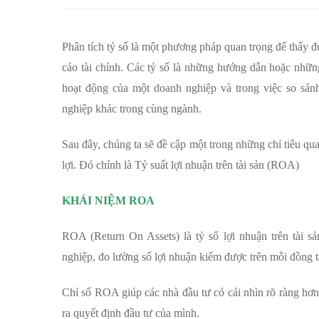
nghĩa
và
Phân tích tỷ số là một phương pháp quan trọng để thấy 
cách
cáo tài chính. Các tỷ số là những hướng dẫn hoặc những 
hoạt động của một doanh nghiệp và trong việc so sán
tính
nghiệp khác trong cùng ngành.
ROA
Sau đây, chúng ta sẽ đề cập một trong những chỉ tiêu qu
lợi. Đó chính là
Tỷ suất lợi nhuận trên tài sản (ROA)
KHÁI NIỆM ROA
ROA (Return On Assets) là tỷ số lợi nhuận trên tài s
nghiệp, đo lường số lợi nhuận kiếm được trên mỗi đồng t
Chỉ số ROA giúp các nhà đầu tư có cái nhìn rõ ràng hơn
ra quyết định đầu tư của mình.