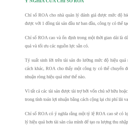
Ý NGHĨA CỦA CHỈ SỐ ROA
Chỉ số ROA cho nhà quản lý đánh giá được mức độ hiệu
được với 1 đồng tài sản đầu tư ban đầu, công ty có thể tạ
Chỉ số ROA cao và ổn định trong một thời gian dài là dấ
quả và tối ưu các nguồn lực sẵn có.
Tỷ suất sinh lời trên tài sản đo lường mức độ hiệu quả
cách khác, ROA cho thấy một công ty có thể chuyển đổ
nhuận ròng hiệu quả như thế nào.
Vì tất cả các tài sản được tài trợ bởi vốn chủ sở hữu hoặ
trong tính toán lợi nhuận bằng cách cộng lại chi phí lãi v
Chỉ số ROA có ý nghĩa rằng một tỷ lệ ROA cao sẽ có lợ
lý hiệu quả hơn tài sản của mình để tạo ra lượng thu nhậ