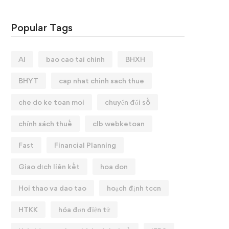
Popular Tags
AI
bao cao tai chinh
BHXH
BHYT
cap nhat chinh sach thue
che do ke toan moi
chuyển đổi số
chính sách thuế
clb webketoan
Fast
Financial Planning
Giao dịch liên kết
hoa don
Hoi thao va dao tao
hoạch định tccn
HTKK
hóa đơn điện tử