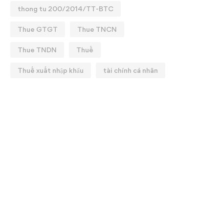
thong tu 200/2014/TT-BTC
Thue GTGT
Thue TNCN
Thue TNDN
Thuế
Thuế xuất nhập khẩu
tài chính cá nhân