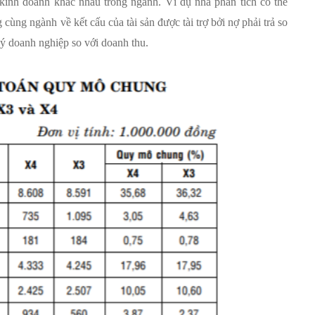
 kinh doanh khác nhau trong ngành. Ví dụ nhà phân tích có thể
ùng ngành về kết cấu của tài sản được tài trợ bởi nợ phải trả so
 lý doanh nghiệp so với doanh thu.