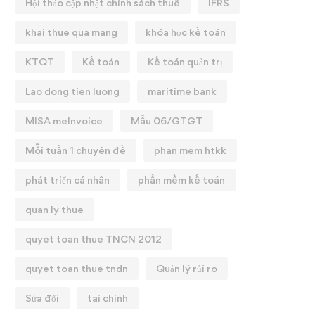
Hội thảo cập nhật chính sách thuế
IFRS
khai thue qua mang
khóa học kế toán
KTQT
Kế toán
Kế toán quản trị
Lao dong tien luong
maritime bank
MISA meInvoice
Mẫu 06/GTGT
Mỗi tuần 1 chuyên đề
phan mem htkk
phát triển cá nhân
phần mềm kế toán
quan ly thue
quyet toan thue TNCN 2012
quyet toan thue tndn
Quản lý rủi ro
Sửa đổi
tai chinh