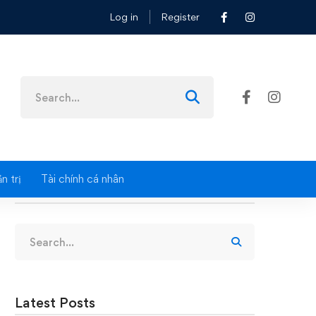
Log in
Register
Search
for:
n trị
Tài chính cá nhân
Search
Search
for:
Latest Posts