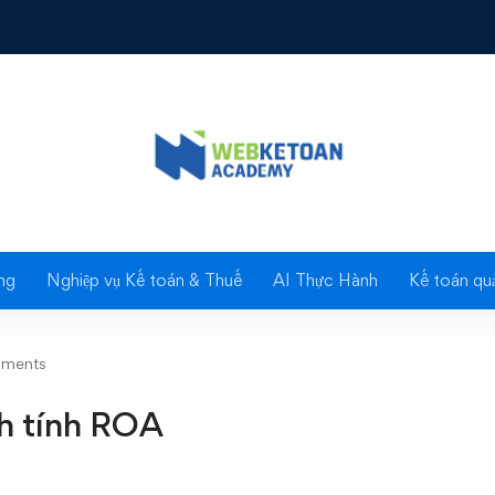
h tính ROA
Blog
ng
Nghiệp vụ Kế toán & Thuế
AI Thực Hành
Kế toán quả
ments
ch tính ROA