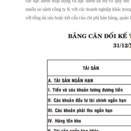
các đặc điểm hoạt động và đặc điểm tài trợ có quy mô
muốn so sánh công ty K với các doanh nghiệp khác trong c
với tổng tài sản hoặc kết cấu của chi phí bán hàng, quản