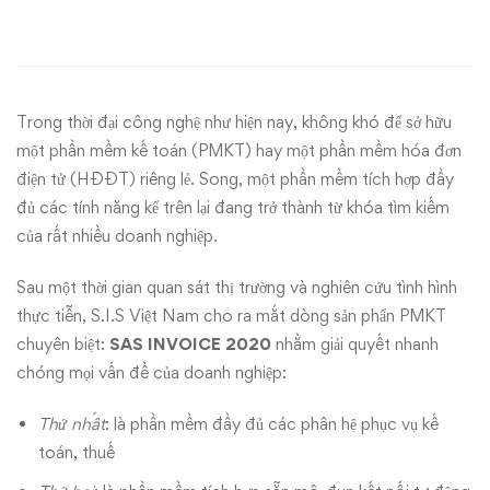
Phần
mềm
kế
Trong thời đại công nghệ như hiện nay, không khó để sở hữu
toán
một phần mềm kế toán (PMKT) hay một phần mềm hóa đơn
điện tử (HĐĐT) riêng lẻ. Song, một phần mềm tích hợp đầy
3
đủ các tính năng kể trên lại đang trở thành từ khóa tìm kiếm
của rất nhiều doanh nghiệp.
trong
1
Sau một thời gian quan sát thị trường và nghiên cứu tình hình
thực tiễn, S.I.S Việt Nam cho ra mắt dòng sản phẩn PMKT
dành
chuyên biệt:
SAS INVOICE 2020
nhằm giải quyết nhanh
chóng mọi vấn đề của doanh nghiệp:
riêng
Thứ nhất
: là phần mềm đầy đủ các phân hệ phục vụ kế
cho
toán, thuế