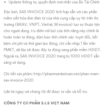
Update thông tư, quyết định mới nhất của Bộ Tài Chính
Đặc biệt, SAS INVOICE 2020 tích hợp sẵn với các phần
mềm viết hóa đơn điện tử của nhà cung cấp uy tín trên thị
trường (BKAV, VNPT, Viettel, M-invoice) tạo sự thuận tiện
cho người dùng. Ưu điểm nổi bật của tính năng này chính là
hoàn toàn tự động, đảm bảo tính chính xác tuyệt đối, tiết
kiệm chi phí và thời gian lao động, chỉ cần nhập 1 lần trên
PMKT, dữ liệu sẽ được đẩy tự động sang phần mềm HĐĐT.
Ngoài ra, SAS INVOICE 2020 trang bị 1000 HĐĐT sẵn
sàng sử dụng.
Chi tiết sản phẩm:
http://phanmemketoan.net/phan-mem-
sas-invoice-2020
Liên hệ ngay với chúng tôi để được tư vấn và hỗ trợ.
CÔNG TY CỔ PHẦN S.I.S VIỆT NAM