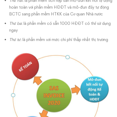
doanh
Thứ hai
: là phần mềm tích hợp sẵn mô-đun kết nối tự động
hoàn toàn với phần mềm HĐĐT và mô-đun đẩy tự động
nghiệp
BCTC sang phần mềm HTKK của Cơ quan Nhà nước
vừa
Thứ ba
: là phần mềm có sẵn 1000 HĐĐT có thể sử dụng
ngay
và
Thứ tư
: là phần mềm với mức chi phí thấp nhất thị trường
nhỏ