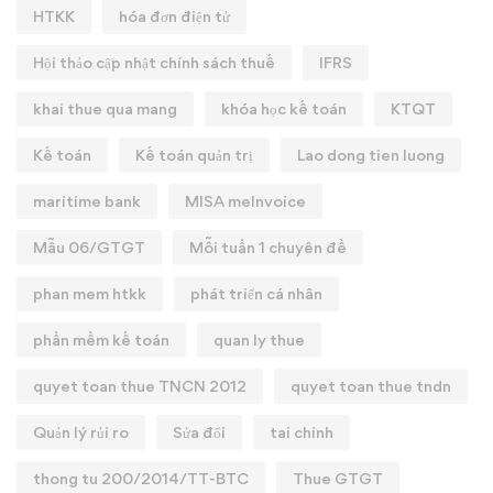
HTKK
hóa đơn điện tử
Hội thảo cập nhật chính sách thuế
IFRS
khai thue qua mang
khóa học kế toán
KTQT
Kế toán
Kế toán quản trị
Lao dong tien luong
maritime bank
MISA meInvoice
Mẫu 06/GTGT
Mỗi tuần 1 chuyên đề
phan mem htkk
phát triển cá nhân
phần mềm kế toán
quan ly thue
quyet toan thue TNCN 2012
quyet toan thue tndn
Quản lý rủi ro
Sửa đổi
tai chinh
thong tu 200/2014/TT-BTC
Thue GTGT