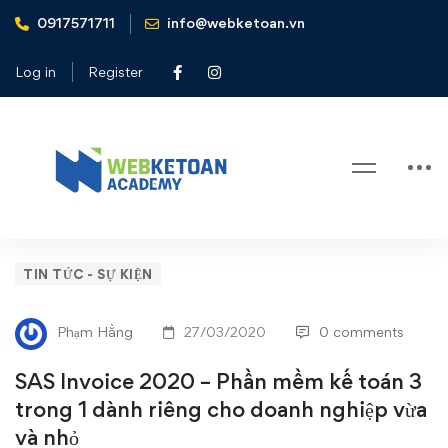
0917571711
info@webketoan.vn
Home
Tin tức - Sự kiện
SAS Invoice 2020 – Phần mềm kế toán 3 trong 1 dành
Log in
Register
riêng cho doanh nghiệp vừa và nhỏ
Blog
SAS
TIN TỨC - SỰ KIỆN
Invoice
Phạm Hằng
27/03/2020
0 comments
2020
SAS Invoice 2020 – Phần mềm kế toán 3
–
trong 1 dành riêng cho doanh nghiệp vừa
và nhỏ