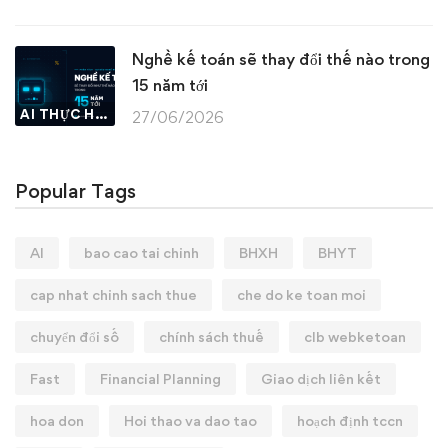
Nghề kế toán sẽ thay đổi thế nào trong
15 năm tới
AI THỰC HÀNH
27/06/2026
Popular Tags
AI
bao cao tai chinh
BHXH
BHYT
cap nhat chinh sach thue
che do ke toan moi
chuyển đổi số
chính sách thuế
clb webketoan
Fast
Financial Planning
Giao dịch liên kết
hoa don
Hoi thao va dao tao
hoạch định tccn