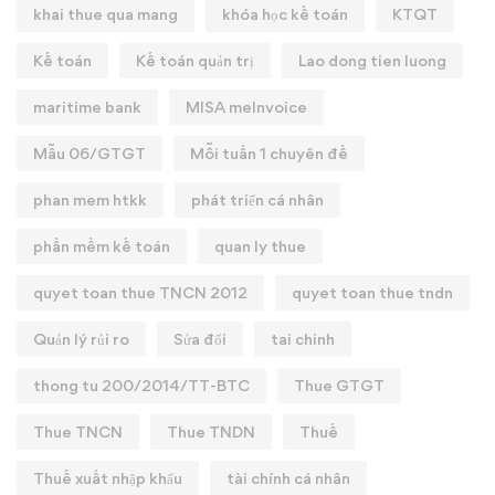
khai thue qua mang
khóa học kế toán
KTQT
Kế toán
Kế toán quản trị
Lao dong tien luong
maritime bank
MISA meInvoice
Mẫu 06/GTGT
Mỗi tuần 1 chuyên đề
phan mem htkk
phát triển cá nhân
phần mềm kế toán
quan ly thue
quyet toan thue TNCN 2012
quyet toan thue tndn
Quản lý rủi ro
Sửa đổi
tai chinh
thong tu 200/2014/TT-BTC
Thue GTGT
Thue TNCN
Thue TNDN
Thuế
Thuế xuất nhập khẩu
tài chính cá nhân