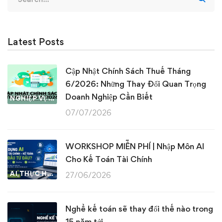
for:
Latest Posts
Cập Nhật Chính Sách Thuế Tháng
6/2026: Những Thay Đổi Quan Trọng
Doanh Nghiệp Cần Biết
NGHIỆP VỤ KẾ TOÁN & THUẾ
07/07/2026
WORKSHOP MIỄN PHÍ | Nhập Môn AI
Cho Kế Toán Tài Chính
AI THỰC HÀNH
27/06/2026
Nghề kế toán sẽ thay đổi thế nào trong
15 năm tới