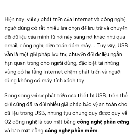
vệ
Hiện nay, với sự phát triển của Internet và công nghệ,
dữ
người dùng có rất nhiều lựa chọn để lưu trữ và chuyển
liệu
đổi dữ liệu của mình từ nơi này sang nơi khác như qua
email, công nghệ điện toán đám mây… Tuy vậy, USB
trên
vẫn là một giải pháp lưu trữ, chuyển đổi dữ liệu ngắn
usb
hạn quan trọng cho người dùng, đặc biệt tại những
vùng có hạ tầng Internet chậm phát triển và người
của
dùng không có máy tính xách tay.
người
Song song với sự phát triển của thiết bị USB, trên thế
việt
giới cũng đã ra đời nhiều giải pháp bảo vệ an toàn cho
dữ liệu trong USB, nhưng tựu chung quy được quy về
02 công nghệ là bảo mật bằng
công nghệ phần cứng
và bảo mật bằng
công nghệ phần mềm
.