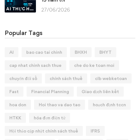
AI THỰC HÀNH
27/06/2026
Popular Tags
AI
bao cao tai chinh
BHXH
BHYT
cap nhat chinh sach thue
che do ke toan moi
chuyển đổi số
chính sách thuế
clb webketoan
Fast
Financial Planning
Giao dịch liên kết
hoa don
Hoi thao va dao tao
hoạch định tccn
HTKK
hóa đơn điện tử
Hội thảo cập nhật chính sách thuế
IFRS