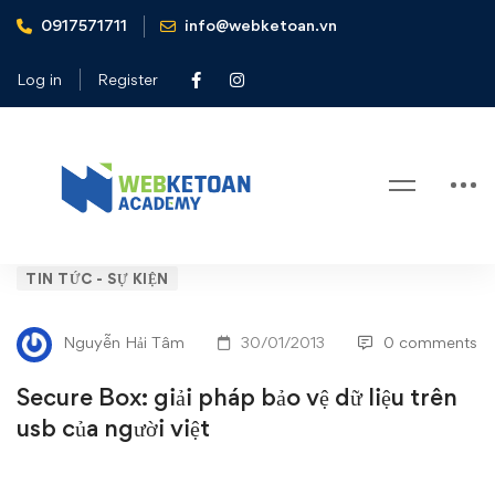
0917571711
info@webketoan.vn
Home
Tin tức - Sự kiện
Secure Box: giải pháp bảo vệ dữ liệu trên usb của người việt
Log in
Register
Blog
Secure
TIN TỨC - SỰ KIỆN
Box:
Nguyễn Hải Tâm
30/01/2013
0 comments
giải
Secure Box: giải pháp bảo vệ dữ liệu trên
pháp
usb của người việt
bảo