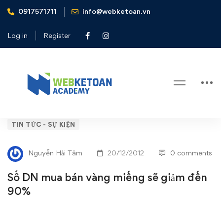
0917571711
info@webketoan.vn
Home
Tin tức - Sự kiện
Số DN mua bán vàng miếng sẽ giảm đến 90%
Log in
Register
Blog
Số
TIN TỨC - SỰ KIỆN
DN
Nguyễn Hải Tâm
20/12/2012
0 comments
mua
Số DN mua bán vàng miếng sẽ giảm đến
bán
90%
vàng