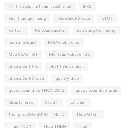
Hội thảo cập nhật chính sách thuế
IFRS
khai thue qua mang
khóa học kế toán
KTQT
Kế toán
Kế toán quản trị
Lao dong tien luong
maritime bank
MISA meInvoice
Mẫu 06/GTGT
Mỗi tuần 1 chuyên đề
phan mem htkk
phát triển cá nhân
phần mềm kế toán
quan ly thue
quyet toan thue TNCN 2012
quyet toan thue tndn
Quản lý rủi ro
Sửa đổi
tai chinh
thong tu 200/2014/TT-BTC
Thue GTGT
Thue TNCN
Thue TNDN
Thuế