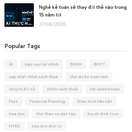
Nghề kế toán sẽ thay đổi thế nào trong
15 năm tới
AI THỰC HÀNH
27/06/2026
Popular Tags
AI
bao cao tai chinh
BHXH
BHYT
cap nhat chinh sach thue
che do ke toan moi
chuyển đổi số
chính sách thuế
clb webketoan
Fast
Financial Planning
Giao dịch liên kết
hoa don
Hoi thao va dao tao
hoạch định tccn
HTKK
hóa đơn điện tử