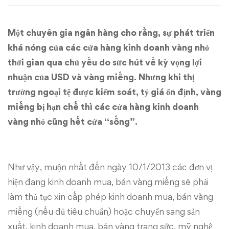
miếng
Một chuyên gia ngân hàng cho rằng, sự phát triển
sẽ
khá nóng của các cửa hàng kinh doanh vàng nhỏ
giảm
thời gian qua chủ yếu do sức hút về kỳ vọng lợi
nhuận của USD và vàng miếng. Nhưng khi thị
đến
trường ngoại tệ được kiểm soát, tỷ giá ổn định, vàng
90%
miếng bị hạn chế thì các cửa hàng kinh doanh
vàng nhỏ cũng hết cửa “sống”.
Như vậy, muộn nhất đến ngày 10/1/2013 các đơn vị
hiện đang kinh doanh mua, bán vàng miếng sẽ phải
làm thủ tục xin cấp phép kinh doanh mua, bán vàng
miếng (nếu đủ tiêu chuẩn) hoặc chuyển sang sản
xuất, kinh doanh mua, bán vàng trang sức, mỹ nghệ