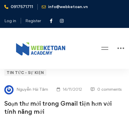
0917571711
info@webketoan.vn
Home
Tin tức - Sự kiện
Soạn thư mới trong Gmail tiện hơn với tính năng mới
Log in
Register
Blog
Soạn
TIN TỨC - SỰ KIỆN
thư
Nguyễn Hải Tâm
14/11/2012
0 comments
mới
Soạn thư mới trong Gmail tiện hơn với
trong
tính năng mới
Gmail