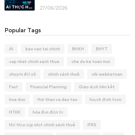
AI THỰC HÀNH
27/06/2026
Popular Tags
AI
bao cao tai chinh
BHXH
BHYT
cap nhat chinh sach thue
che do ke toan moi
chuyển đổi số
chính sách thuế
clb webketoan
Fast
Financial Planning
Giao dịch liên kết
hoa don
Hoi thao va dao tao
hoạch định tccn
HTKK
hóa đơn điện tử
Hội thảo cập nhật chính sách thuế
IFRS