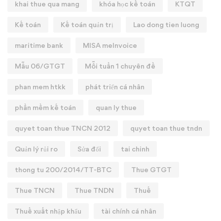
khai thue qua mang
khóa học kế toán
KTQT
Kế toán
Kế toán quản trị
Lao dong tien luong
maritime bank
MISA meInvoice
Mẫu 06/GTGT
Mỗi tuần 1 chuyên đề
phan mem htkk
phát triển cá nhân
phần mềm kế toán
quan ly thue
quyet toan thue TNCN 2012
quyet toan thue tndn
Quản lý rủi ro
Sửa đổi
tai chinh
thong tu 200/2014/TT-BTC
Thue GTGT
Thue TNCN
Thue TNDN
Thuế
Thuế xuất nhập khẩu
tài chính cá nhân