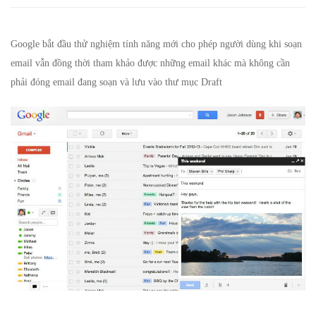
tiện
hơn
Google bắt đầu thử nghiệm tính năng mới cho phép người dùng khi soạn
email vẫn đồng thời tham khảo được những email khác mà không cần
với
phải đóng email đang soạn và lưu vào thư mục Draft
tính
năng
mới