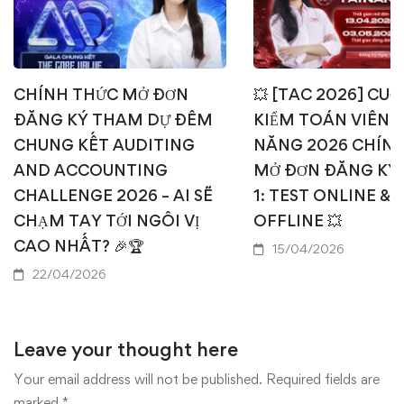
CHÍNH THỨC MỞ ĐƠN
💥 [TAC 2026] CUỘ
ĐĂNG KÝ THAM DỰ ĐÊM
KIỂM TOÁN VIÊN T
CHUNG KẾT AUDITING
NĂNG 2026 CHÍN
AND ACCOUNTING
MỞ ĐƠN ĐĂNG KÝ
CHALLENGE 2026 – AI SẼ
1: TEST ONLINE & 
CHẠM TAY TỚI NGÔI VỊ
OFFLINE 💥
CAO NHẤT? 🎉🏆
15/04/2026
22/04/2026
Leave your thought here
Your email address will not be published.
Required fields are
marked
*