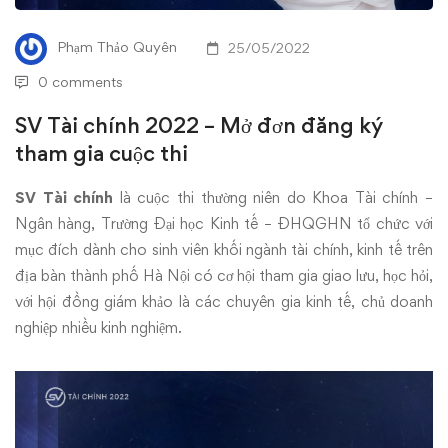
Mở
Phạm Thảo Quyên
25/05/2022
đơn
0 comments
đăng
SV Tài chính 2022 – Mở đơn đăng ký
tham gia cuộc thi
ký
tham
SV Tài chính
là cuộc thi thường niên do Khoa Tài chính –
Ngân hàng, Trường Đại học Kinh tế – ĐHQGHN tổ chức với
gia
mục đích dành cho sinh viên khối ngành tài chính, kinh tế trên
địa bàn thành phố Hà Nội có cơ hội tham gia giao lưu, học hỏi,
cuộc
với hội đồng giám khảo là các chuyên gia kinh tế, chủ doanh
nghiệp nhiều kinh nghiệm.
thi