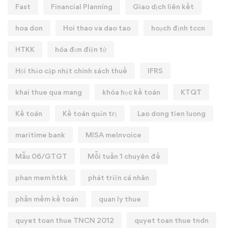
Fast
Financial Planning
Giao dịch liên kết
hoa don
Hoi thao va dao tao
hoạch định tccn
HTKK
hóa đơn điện tử
Hội thảo cập nhật chính sách thuế
IFRS
khai thue qua mang
khóa học kế toán
KTQT
Kế toán
Kế toán quản trị
Lao dong tien luong
maritime bank
MISA meInvoice
Mẫu 06/GTGT
Mỗi tuần 1 chuyên đề
phan mem htkk
phát triển cá nhân
phần mềm kế toán
quan ly thue
quyet toan thue TNCN 2012
quyet toan thue tndn