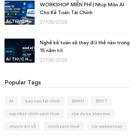
WORKSHOP MIỄN PHÍ | Nhập Môn AI
Cho Kế Toán Tài Chính
AI THỰC HÀNH
27/06/2026
Nghề kế toán sẽ thay đổi thế nào trong
15 năm tới
AI THỰC HÀNH
27/06/2026
Popular Tags
AI
bao cao tai chinh
BHXH
BHYT
cap nhat chinh sach thue
che do ke toan moi
chuyển đổi số
chính sách thuế
clb webketoan