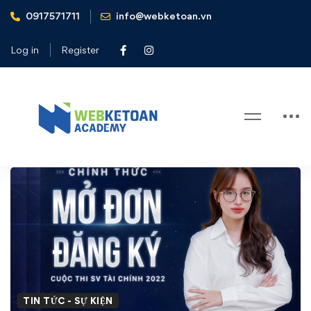
0917571711
info@webketoan.vn
Home
Tin tức - Sự kiện
SV Tài chính 2022 - Mở đơn đăng ký tham gia cuộc thi
Log in
Register
Blog
SV
Tài
chính
2022
–
TIN TỨC - SỰ KIỆN