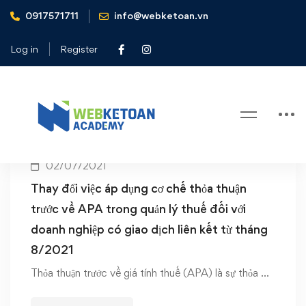
0917571711
info@webketoan.vn
Home
APA
Log in
Register
Tag: APA
02/07/2021
Thay đổi việc áp dụng cơ chế thỏa thuận
trước về APA trong quản lý thuế đối với
doanh nghiệp có giao dịch liên kết từ tháng
8/2021
Thỏa thuận trước về giá tính thuế (APA) là sự thỏa …