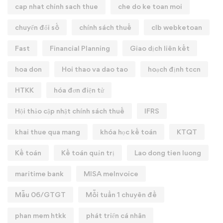
cap nhat chinh sach thue
che do ke toan moi
chuyển đổi số
chính sách thuế
clb webketoan
Fast
Financial Planning
Giao dịch liên kết
hoa don
Hoi thao va dao tao
hoạch định tccn
HTKK
hóa đơn điện tử
Hội thảo cập nhật chính sách thuế
IFRS
khai thue qua mang
khóa học kế toán
KTQT
Kế toán
Kế toán quản trị
Lao dong tien luong
maritime bank
MISA meInvoice
Mẫu 06/GTGT
Mỗi tuần 1 chuyên đề
phan mem htkk
phát triển cá nhân