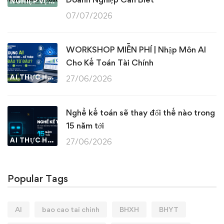
NGHIỆP VỤ KẾ TOÁN & THUẾ
07/07/2026
WORKSHOP MIỄN PHÍ | Nhập Môn AI
Cho Kế Toán Tài Chính
AI THỰC HÀNH
27/06/2026
Nghề kế toán sẽ thay đổi thế nào trong
15 năm tới
AI THỰC HÀNH
27/06/2026
Popular Tags
AI
bao cao tai chinh
BHXH
BHYT