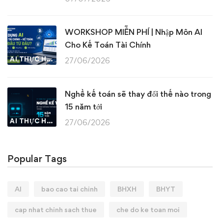
WORKSHOP MIỄN PHÍ | Nhập Môn AI
Cho Kế Toán Tài Chính
AI THỰC HÀNH
27/06/2026
Nghề kế toán sẽ thay đổi thế nào trong
15 năm tới
AI THỰC HÀNH
27/06/2026
Popular Tags
AI
bao cao tai chinh
BHXH
BHYT
cap nhat chinh sach thue
che do ke toan moi