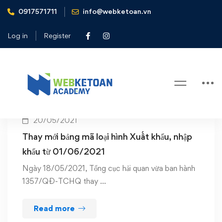
0917571711
info@webketoan.vn
Home
bảng mã loại hình
Log in
Register
Tag: bảng mã loại hình
20/05/2021
Thay mới bảng mã loại hình Xuất khẩu, nhập
khẩu từ 01/06/2021
Ngày 18/05/2021, Tổng cục hải quan vừa ban hành
1357/QĐ-TCHQ thay …
Read more