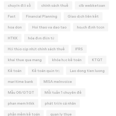
chuyển đổi số
chính sách thuế
clb webketoan
Fast
Financial Planning
Giao dịch liên kết
hoa don
Hoi thao va dao tao
hoạch định tccn
HTKK
hóa đơn điện tử
Hội thảo cập nhật chính sách thuế
IFRS
khai thue qua mang
khóa học kế toán
KTQT
Kế toán
Kế toán quản trị
Lao dong tien luong
maritime bank
MISA meInvoice
Mẫu 06/GTGT
Mỗi tuần 1 chuyên đề
phan mem htkk
phát triển cá nhân
phần mềm kế toán
quan ly thue