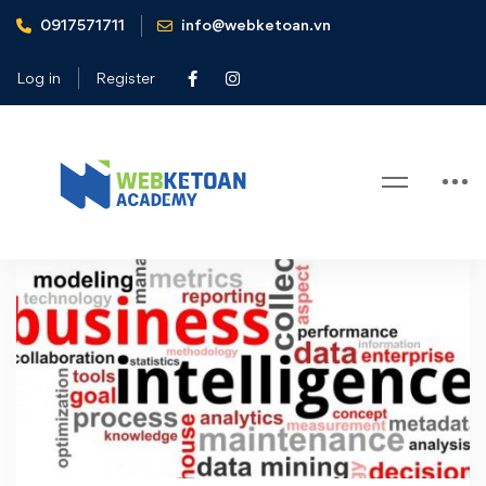
0917571711
info@webketoan.vn
Home
BI - Business Intelligence
Log in
Register
Tag: BI – Business Intelligence