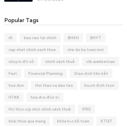
Popular Tags
AI
bao cao tai chinh
BHXH
BHYT
cap nhat chinh sach thue
che do ke toan moi
chuyển đổi số
chính sách thuế
clb webketoan
Fast
Financial Planning
Giao dịch liên kết
hoa don
Hoi thao va dao tao
hoạch định tccn
HTKK
hóa đơn điện tử
Hội thảo cập nhật chính sách thuế
IFRS
khai thue qua mang
khóa học kế toán
KTQT