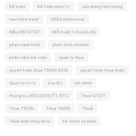
Kế toán
Kế toán quản trị
Lao dong tien luong
maritime bank
MISA meInvoice
Mẫu 06/GTGT
Mỗi tuần 1 chuyên đề
phan mem htkk
phát triển cá nhân
phần mềm kế toán
quan ly thue
quyet toan thue TNCN 2012
quyet toan thue tndn
Quản lý rủi ro
Sửa đổi
tai chinh
thong tu 200/2014/TT-BTC
Thue GTGT
Thue TNCN
Thue TNDN
Thuế
Thuế xuất nhập khẩu
tài chính cá nhân