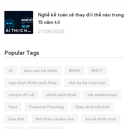
Nghề kế toán sẽ thay đổi thế nào trong
15 năm tới
AI THỰC HÀNH
27/06/2026
Popular Tags
AI
bao cao tai chinh
BHXH
BHYT
cap nhat chinh sach thue
che do ke toan moi
chuyển đổi số
chính sách thuế
clb webketoan
Fast
Financial Planning
Giao dịch liên kết
hoa don
Hoi thao va dao tao
hoạch định tccn