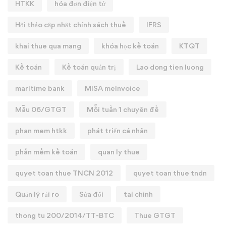
HTKK
hóa đơn điện tử
Hội thảo cập nhật chính sách thuế
IFRS
khai thue qua mang
khóa học kế toán
KTQT
Kế toán
Kế toán quản trị
Lao dong tien luong
maritime bank
MISA meInvoice
Mẫu 06/GTGT
Mỗi tuần 1 chuyên đề
phan mem htkk
phát triển cá nhân
phần mềm kế toán
quan ly thue
quyet toan thue TNCN 2012
quyet toan thue tndn
Quản lý rủi ro
Sửa đổi
tai chinh
thong tu 200/2014/TT-BTC
Thue GTGT