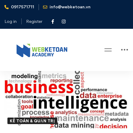
0917571711
info@webketoan.vn
Home
Kế toán & Quản trị
BI - Business Intelligence
Log in
Register
Blog
BI
–
Business
Intelligence
KẾ TOÁN & QUẢN TRỊ