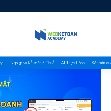
 kế toán cho hộ kinh doanh đáp ứng Thông tư 88/2021/TT-BTC
Blog
ng
Nghiệp vụ Kế toán & Thuế
AI Thực Hành
Kế toán quả