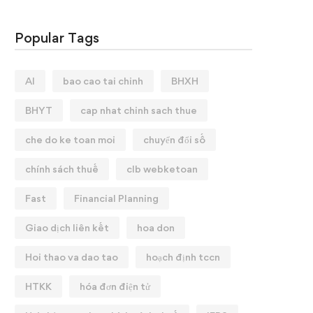
Popular Tags
AI
bao cao tai chinh
BHXH
BHYT
cap nhat chinh sach thue
che do ke toan moi
chuyển đổi số
chính sách thuế
clb webketoan
Fast
Financial Planning
Giao dịch liên kết
hoa don
Hoi thao va dao tao
hoạch định tccn
HTKK
hóa đơn điện tử