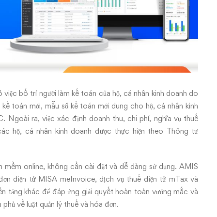
iệc bố trí người làm kế toán của hộ, cá nhân kinh doanh do
ừ kế toán mới, mẫu sổ kế toán mới dung cho hộ, cá nhân kinh
Ngoài ra, việc xác định doanh thu, chi phí, nghĩa vụ thuế
 các hộ, cá nhân kinh doanh được thực hiện theo Thông tư
n mềm online, không cần cài đặt và dễ dàng sử dụng. AMIS
đơn điện tử MISA meInvoice, dịch vụ thuế điện tử mTax và
nền tảng khác để đáp ứng giải quyết hoàn toàn vướng mắc và
phủ về luật quản lý thuế và hóa đơn.