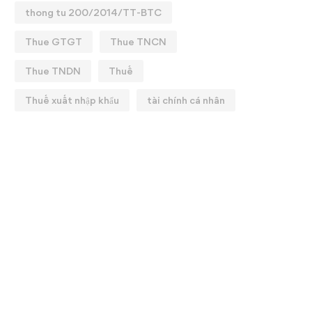
thong tu 200/2014/TT-BTC
Thue GTGT
Thue TNCN
Thue TNDN
Thuế
Thuế xuất nhập khẩu
tài chính cá nhân