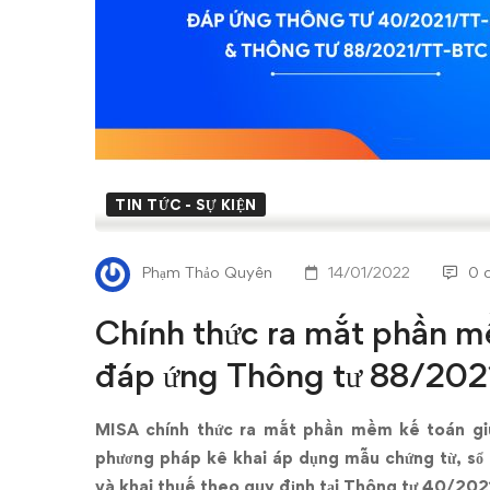
phần
mềm
kế
toán
cho
TIN TỨC - SỰ KIỆN
hộ
Phạm Thảo Quyên
14/01/2022
0 
kinh
Chính thức ra mắt phần m
doanh
đáp ứng Thông tư 88/20
đáp
ứng
MISA chính thức ra mắt phần mềm kế toán giú
phương pháp kê khai áp dụng mẫu chứng từ, sổ
và khai thuế theo quy định tại Thông tư 40/2