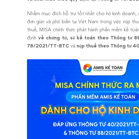
Thông
tư
Nhằm mục đích hỗ trợ tốt nhất cho hộ kinh doanh, 
đơn giản và phổ biến tại Việt Nam trong việc nộp th
88/2021/TT-
thuế, MISA chính thức phát hành phần mềm kế toán
BTC
định
về chứng từ, sổ kế toán theo Thông tư 
78/2021/TT-BTC
và
nộp thuế theo Thông tư 