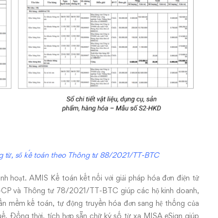
 từ, sổ kế toán theo Thông tư 88/2021/TT-BTC
linh hoạt. AMIS Kế toán kết nối với giải pháp hóa đơn điện tử
CP và Thông tư 78/2021/TT-BTC giúp các hộ kinh doanh,
ần mềm kế toán, tự động truyền hóa đơn sang hệ thống của
ế. Đồng thời, tích hợp sẵn chữ ký số từ xa MISA eSign giúp