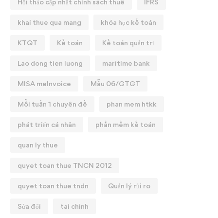
Hội thảo cập nhật chính sách thuế
IFRS
khai thue qua mang
khóa học kế toán
KTQT
Kế toán
Kế toán quản trị
Lao dong tien luong
maritime bank
MISA meInvoice
Mẫu 06/GTGT
Mỗi tuần 1 chuyên đề
phan mem htkk
phát triển cá nhân
phần mềm kế toán
quan ly thue
quyet toan thue TNCN 2012
quyet toan thue tndn
Quản lý rủi ro
Sửa đổi
tai chinh