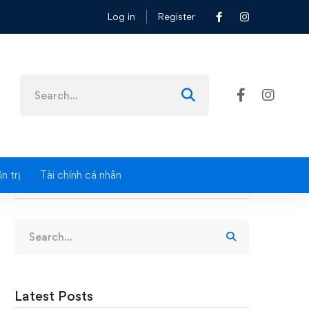
Log in
Register
Search
for:
n trị
Tài chính cá nhân
Search
Search
for:
Latest Posts