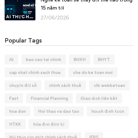
15 năm tới
AI THỰC HÀNH
27/06/2026
Popular Tags
AI
bao cao tai chinh
BHXH
BHYT
cap nhat chinh sach thue
che do ke toan moi
chuyển đổi số
chính sách thuế
clb webketoan
Fast
Financial Planning
Giao dịch liên kết
hoa don
Hoi thao va dao tao
hoạch định tccn
HTKK
hóa đơn điện tử
Hội thảo cập nhật chính sách thuế
IFRS