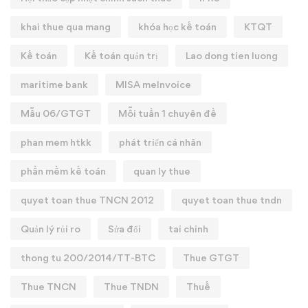
khai thue qua mang
khóa học kế toán
KTQT
Kế toán
Kế toán quản trị
Lao dong tien luong
maritime bank
MISA meInvoice
Mẫu 06/GTGT
Mỗi tuần 1 chuyên đề
phan mem htkk
phát triển cá nhân
phần mềm kế toán
quan ly thue
quyet toan thue TNCN 2012
quyet toan thue tndn
Quản lý rủi ro
Sửa đổi
tai chinh
thong tu 200/2014/TT-BTC
Thue GTGT
Thue TNCN
Thue TNDN
Thuế