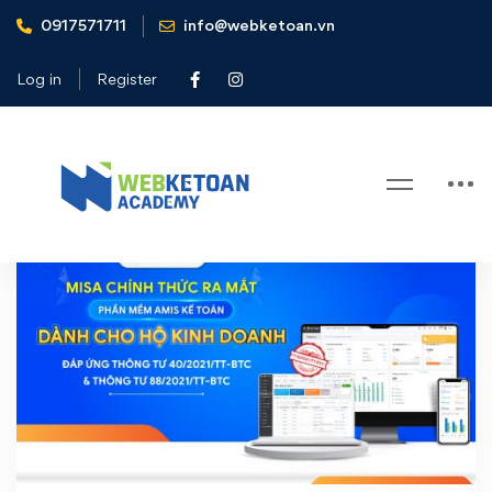
0917571711
info@webketoan.vn
Home
cá nhân kinh doanh
Log in
Register
Tag: cá nhân kinh doanh