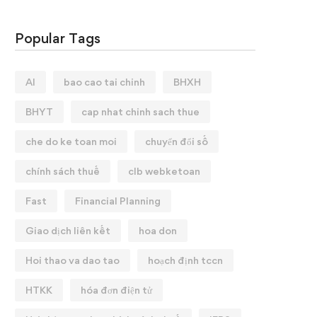
Popular Tags
AI
bao cao tai chinh
BHXH
BHYT
cap nhat chinh sach thue
che do ke toan moi
chuyển đổi số
chính sách thuế
clb webketoan
Fast
Financial Planning
Giao dịch liên kết
hoa don
Hoi thao va dao tao
hoạch định tccn
HTKK
hóa đơn điện tử