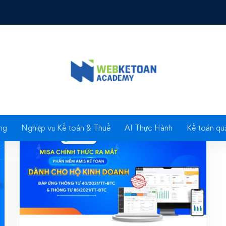
: phần mềm AMIS kế 
ng
Nghiệp vụ Kế toán & Thuế
AI Thực Hành
Kế toán quả