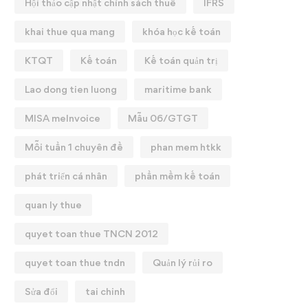
Hội thảo cập nhật chính sách thuế
IFRS
khai thue qua mang
khóa học kế toán
KTQT
Kế toán
Kế toán quản trị
Lao dong tien luong
maritime bank
MISA meInvoice
Mẫu 06/GTGT
Mỗi tuần 1 chuyên đề
phan mem htkk
phát triển cá nhân
phần mềm kế toán
quan ly thue
quyet toan thue TNCN 2012
quyet toan thue tndn
Quản lý rủi ro
Sửa đổi
tai chinh