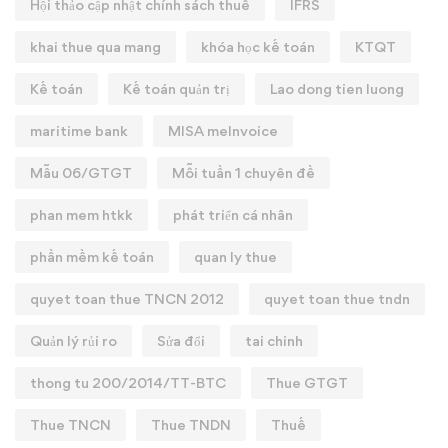
Hội thảo cập nhật chính sách thuế
IFRS
khai thue qua mang
khóa học kế toán
KTQT
Kế toán
Kế toán quản trị
Lao dong tien luong
maritime bank
MISA meInvoice
Mẫu 06/GTGT
Mỗi tuần 1 chuyên đề
phan mem htkk
phát triển cá nhân
phần mềm kế toán
quan ly thue
quyet toan thue TNCN 2012
quyet toan thue tndn
Quản lý rủi ro
Sửa đổi
tai chinh
thong tu 200/2014/TT-BTC
Thue GTGT
Thue TNCN
Thue TNDN
Thuế