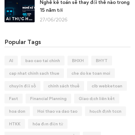
Nghề kế toán sẽ thay đổi thế nào trong
15 năm tới
AI THỰC HÀNH
27/06/2026
Popular Tags
AI
bao cao tai chinh
BHXH
BHYT
cap nhat chinh sach thue
che do ke toan moi
chuyển đổi số
chính sách thuế
clb webketoan
Fast
Financial Planning
Giao dịch liên kết
hoa don
Hoi thao va dao tao
hoạch định tccn
HTKK
hóa đơn điện tử