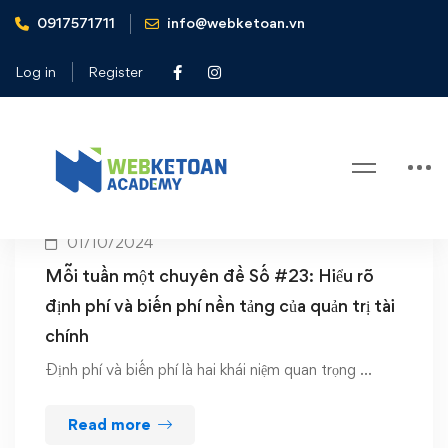
0917571711
info@webketoan.vn
Home
biến phí
Log in
Register
Tag: biến phí
01/10/2024
Mỗi tuần một chuyên đề Số #23: Hiểu rõ
định phí và biến phí nền tảng của quản trị tài
chính
Định phí và biến phí là hai khái niệm quan trọng …
Read more