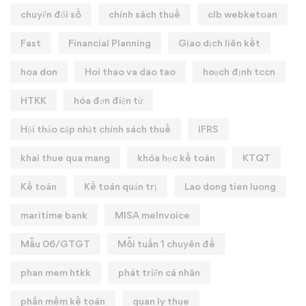
chuyển đổi số
chính sách thuế
clb webketoan
Fast
Financial Planning
Giao dịch liên kết
hoa don
Hoi thao va dao tao
hoạch định tccn
HTKK
hóa đơn điện tử
Hội thảo cập nhật chính sách thuế
IFRS
khai thue qua mang
khóa học kế toán
KTQT
Kế toán
Kế toán quản trị
Lao dong tien luong
maritime bank
MISA meInvoice
Mẫu 06/GTGT
Mỗi tuần 1 chuyên đề
phan mem htkk
phát triển cá nhân
phần mềm kế toán
quan ly thue