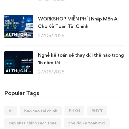
WORKSHOP MIỄN PHÍ | Nhập Môn AI
Cho Kế Toán Tài Chính
AI THỰC HÀNH
27/06/2026
Nghề kế toán sẽ thay đổi thế nào trong
15 năm tới
AI THỰC HÀNH
27/06/2026
Popular Tags
AI
bao cao tai chinh
BHXH
BHYT
cap nhat chinh sach thue
che do ke toan moi