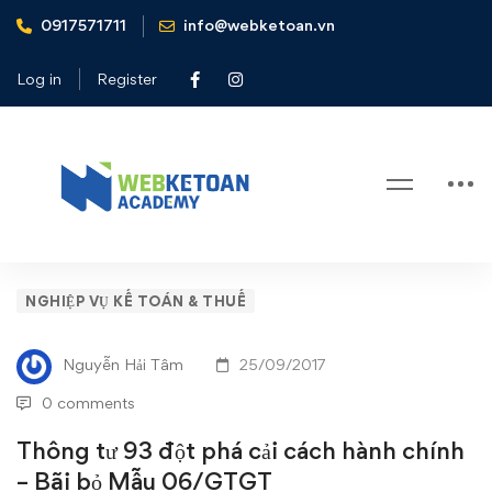
0917571711
info@webketoan.vn
Home
Nghiệp vụ Kế toán & Thuế
Thông tư 93 đột phá cải cách hành chính – Bãi bỏ Mẫu
Log in
Register
06/GTGT
Blog
Thông
NGHIỆP VỤ KẾ TOÁN & THUẾ
tư
Nguyễn Hải Tâm
25/09/2017
93
0 comments
đột
Thông tư 93 đột phá cải cách hành chính
– Bãi bỏ Mẫu 06/GTGT