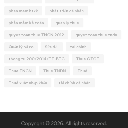
phan mem htkk
phát triển cá nhân
phần mềm kế toán
quan ly thue
quyet toan thue TNCN 2012
quyet toan thue tndn
Quản lý rủi ro
Sửa đổi
tai chinh
thong tu 200/2014/TT-BTC
Thue GTGT
Thue TNCN
Thue TNDN
Thuế
Thuế xuất nhập khẩu
tài chính cá nhân
Copyright © 2026. All rights reserved.