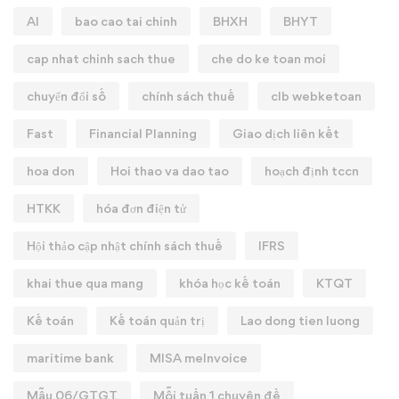
AI
bao cao tai chinh
BHXH
BHYT
cap nhat chinh sach thue
che do ke toan moi
chuyển đổi số
chính sách thuế
clb webketoan
Fast
Financial Planning
Giao dịch liên kết
hoa don
Hoi thao va dao tao
hoạch định tccn
HTKK
hóa đơn điện tử
Hội thảo cập nhật chính sách thuế
IFRS
khai thue qua mang
khóa học kế toán
KTQT
Kế toán
Kế toán quản trị
Lao dong tien luong
maritime bank
MISA meInvoice
Mẫu 06/GTGT
Mỗi tuần 1 chuyên đề