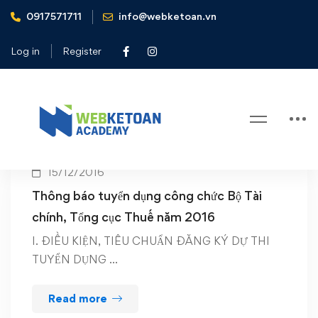
0917571711
info@webketoan.vn
Home
Bộ Tài chính
Log in
Register
Tag: Bộ Tài chính
15/12/2016
Thông báo tuyển dụng công chức Bộ Tài
chính, Tổng cục Thuế năm 2016
I. ĐIỀU KIỆN, TIÊU CHUẨN ĐĂNG KÝ DỰ THI
TUYỂN DỤNG …
Read more