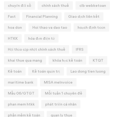
chuyển đổi số
chính sách thuế
clb webketoan
Fast
Financial Planning
Giao dịch liên kết
hoa don
Hoi thao va dao tao
hoạch định tccn
HTKK
hóa đơn điện tử
Hội thảo cập nhật chính sách thuế
IFRS
khai thue qua mang
khóa học kế toán
KTQT
Kế toán
Kế toán quản trị
Lao dong tien luong
maritime bank
MISA meInvoice
Mẫu 06/GTGT
Mỗi tuần 1 chuyên đề
phan mem htkk
phát triển cá nhân
phần mềm kế toán
quan ly thue