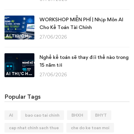
WORKSHOP MIỄN PHÍ | Nhập Môn AI
Cho Kế Toán Tài Chính
AI THỰC HÀNH
27/06/2026
Nghề kế toán sẽ thay đổi thế nào trong
15 năm tới
AI THỰC HÀNH
27/06/2026
Popular Tags
AI
bao cao tai chinh
BHXH
BHYT
cap nhat chinh sach thue
che do ke toan moi