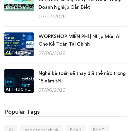
Doanh Nghiệp Cần Biết
NGHIỆP VỤ KẾ TOÁN & THUẾ
07/07/2026
WORKSHOP MIỄN PHÍ | Nhập Môn AI
Cho Kế Toán Tài Chính
AI THỰC HÀNH
27/06/2026
Nghề kế toán sẽ thay đổi thế nào trong
15 năm tới
AI THỰC HÀNH
27/06/2026
Popular Tags
AI
bao cao tai chinh
BHXH
BHYT