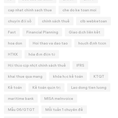
cap nhat chinh sach thue
che do ke toan moi
chuyển đổi số
chính sách thuế
clb webketoan
Fast
Financial Planning
Giao dịch liên kết
hoa don
Hoi thao va dao tao
hoạch định tccn
HTKK
hóa đơn điện tử
Hội thảo cập nhật chính sách thuế
IFRS
khai thue qua mang
khóa học kế toán
KTQT
Kế toán
Kế toán quản trị
Lao dong tien luong
maritime bank
MISA meInvoice
Mẫu 06/GTGT
Mỗi tuần 1 chuyên đề