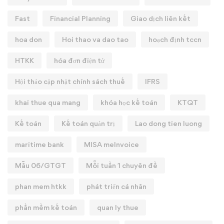
Fast
Financial Planning
Giao dịch liên kết
hoa don
Hoi thao va dao tao
hoạch định tccn
HTKK
hóa đơn điện tử
Hội thảo cập nhật chính sách thuế
IFRS
khai thue qua mang
khóa học kế toán
KTQT
Kế toán
Kế toán quản trị
Lao dong tien luong
maritime bank
MISA meInvoice
Mẫu 06/GTGT
Mỗi tuần 1 chuyên đề
phan mem htkk
phát triển cá nhân
phần mềm kế toán
quan ly thue