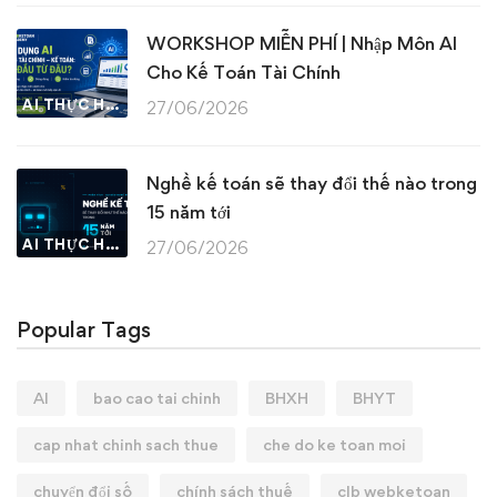
WORKSHOP MIỄN PHÍ | Nhập Môn AI
Cho Kế Toán Tài Chính
AI THỰC HÀNH
27/06/2026
Nghề kế toán sẽ thay đổi thế nào trong
15 năm tới
AI THỰC HÀNH
27/06/2026
Popular Tags
AI
bao cao tai chinh
BHXH
BHYT
cap nhat chinh sach thue
che do ke toan moi
chuyển đổi số
chính sách thuế
clb webketoan