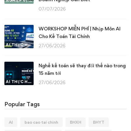
NGHIỆP VỤ KẾ TOÁN & THUẾ
07/07/2026
WORKSHOP MIỄN PHÍ | Nhập Môn AI
Cho Kế Toán Tài Chính
AI THỰC HÀNH
27/06/2026
Nghề kế toán sẽ thay đổi thế nào trong
15 năm tới
AI THỰC HÀNH
27/06/2026
Popular Tags
AI
bao cao tai chinh
BHXH
BHYT