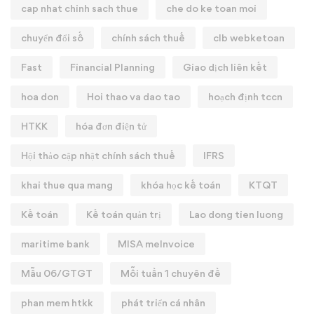
cap nhat chinh sach thue
che do ke toan moi
chuyển đổi số
chính sách thuế
clb webketoan
Fast
Financial Planning
Giao dịch liên kết
hoa don
Hoi thao va dao tao
hoạch định tccn
HTKK
hóa đơn điện tử
Hội thảo cập nhật chính sách thuế
IFRS
khai thue qua mang
khóa học kế toán
KTQT
Kế toán
Kế toán quản trị
Lao dong tien luong
maritime bank
MISA meInvoice
Mẫu 06/GTGT
Mỗi tuần 1 chuyên đề
phan mem htkk
phát triển cá nhân