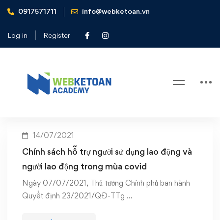
0917571711
info@webketoan.vn
Home
chính sách hỗ trợ doanh nghiệp
Log in
Register
Tag: chính sách hỗ trợ doanh
nghiệp
14/07/2021
Chính sách hỗ trợ người sử dụng lao động và
người lao động trong mùa covid
Ngày 07/07/2021, Thủ tướng Chính phủ ban hành
Quyết định 23/2021/QĐ-TTg …