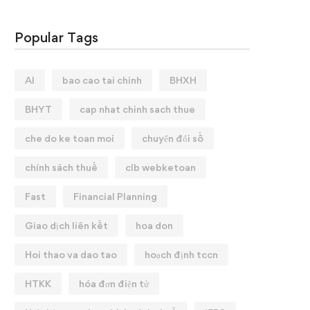
Popular Tags
AI
bao cao tai chinh
BHXH
BHYT
cap nhat chinh sach thue
che do ke toan moi
chuyển đổi số
chính sách thuế
clb webketoan
Fast
Financial Planning
Giao dịch liên kết
hoa don
Hoi thao va dao tao
hoạch định tccn
HTKK
hóa đơn điện tử