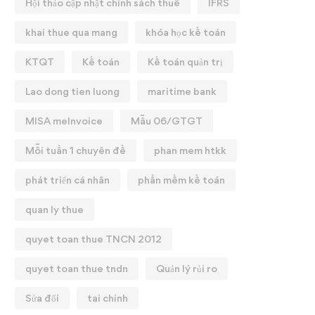
Hội thảo cập nhật chính sách thuế
IFRS
khai thue qua mang
khóa học kế toán
KTQT
Kế toán
Kế toán quản trị
Lao dong tien luong
maritime bank
MISA meInvoice
Mẫu 06/GTGT
Mỗi tuần 1 chuyên đề
phan mem htkk
phát triển cá nhân
phần mềm kế toán
quan ly thue
quyet toan thue TNCN 2012
quyet toan thue tndn
Quản lý rủi ro
Sửa đổi
tai chinh