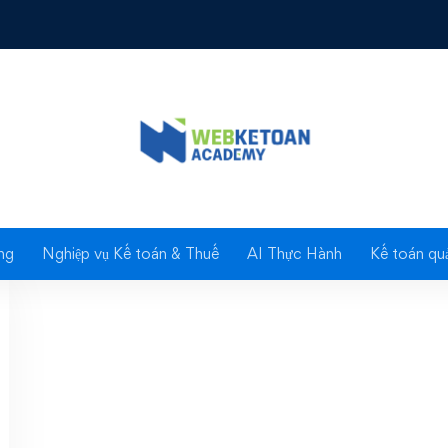
chính sách hỗ trợ mùa
ng
Nghiệp vụ Kế toán & Thuế
AI Thực Hành
Kế toán quả