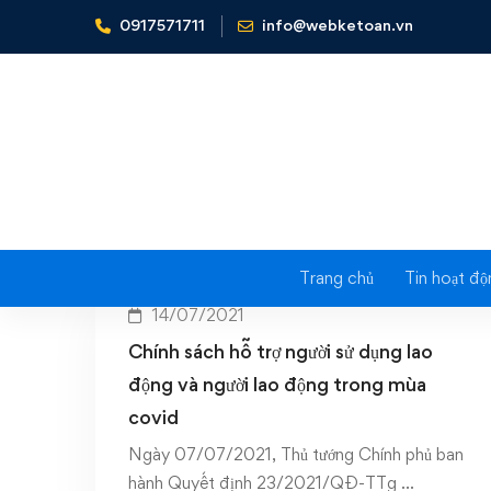
0917571711
info@webketoan.vn
Home
chính sách hỗ trợ mùa covid
Tag: 
Trang chủ
Tin hoạt độ
14/07/2021
Chính sách hỗ trợ người sử dụng lao
động và người lao động trong mùa
covid
Ngày 07/07/2021, Thủ tướng Chính phủ ban
hành Quyết định 23/2021/QĐ-TTg …