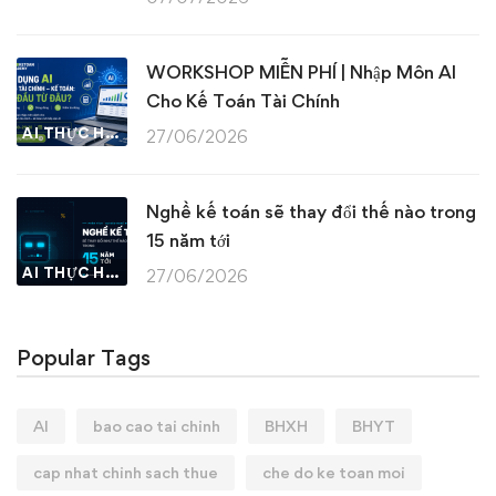
WORKSHOP MIỄN PHÍ | Nhập Môn AI
Cho Kế Toán Tài Chính
AI THỰC HÀNH
27/06/2026
Nghề kế toán sẽ thay đổi thế nào trong
15 năm tới
AI THỰC HÀNH
27/06/2026
Popular Tags
AI
bao cao tai chinh
BHXH
BHYT
cap nhat chinh sach thue
che do ke toan moi