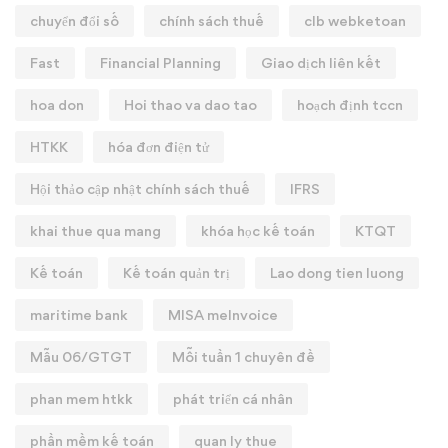
chuyển đổi số
chính sách thuế
clb webketoan
Fast
Financial Planning
Giao dịch liên kết
hoa don
Hoi thao va dao tao
hoạch định tccn
HTKK
hóa đơn điện tử
Hội thảo cập nhật chính sách thuế
IFRS
khai thue qua mang
khóa học kế toán
KTQT
Kế toán
Kế toán quản trị
Lao dong tien luong
maritime bank
MISA meInvoice
Mẫu 06/GTGT
Mỗi tuần 1 chuyên đề
phan mem htkk
phát triển cá nhân
phần mềm kế toán
quan ly thue