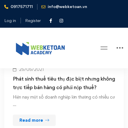
0917571711
info@webketoan.vn
Home
chính sách thuế mới nhất
Log in
Register
Tag: chính sách thuế mới nhất
25/05/2021
Phát sinh thuế tiêu thụ đặc biệt nhưng không
trực tiếp bán hàng có phải nộp thuế?
Hiện nay một số doanh nghiệp lớn thường có nhiều cơ
…
Read more