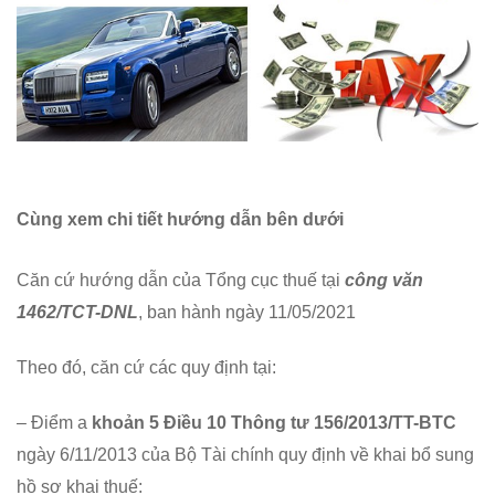
phải
nộp
thuế?
Cùng xem chi tiết hướng dẫn bên dưới
Căn cứ hướng dẫn của Tổng cục thuế tại
công văn
1462/TCT-DNL
, ban hành ngày 11/05/2021
Theo đó, căn cứ các quy định tại:
– Điểm a
khoản 5
Điều 10 Thông tư 156/2013/TT-BTC
ngày 6/11/2013 của Bộ Tài chính quy định về khai bổ sung
hồ sơ khai thuế: