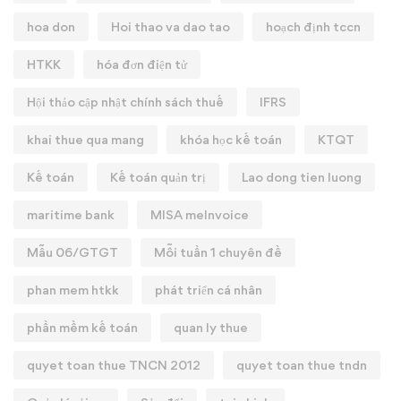
hoa don
Hoi thao va dao tao
hoạch định tccn
HTKK
hóa đơn điện tử
Hội thảo cập nhật chính sách thuế
IFRS
khai thue qua mang
khóa học kế toán
KTQT
Kế toán
Kế toán quản trị
Lao dong tien luong
maritime bank
MISA meInvoice
Mẫu 06/GTGT
Mỗi tuần 1 chuyên đề
phan mem htkk
phát triển cá nhân
phần mềm kế toán
quan ly thue
quyet toan thue TNCN 2012
quyet toan thue tndn