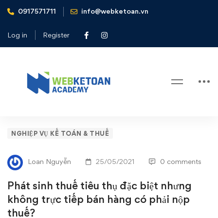
0917571711
info@webketoan.vn
Home
Nghiệp vụ Kế toán & Thuế
Phát sinh thuế tiêu thụ đặc biệt nhưng không trực tiếp bán
Log in
Register
hàng có phải nộp thuế?
Blog
Phát
NGHIỆP VỤ KẾ TOÁN & THUẾ
sinh
Loan Nguyễn
25/05/2021
0 comments
thuế
Phát sinh thuế tiêu thụ đặc biệt nhưng
tiêu
không trực tiếp bán hàng có phải nộp
thuế?