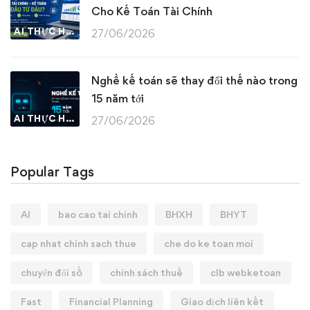
Cho Kế Toán Tài Chính
AI THỰC HÀNH
27/06/2026
Nghề kế toán sẽ thay đổi thế nào trong
15 năm tới
AI THỰC HÀNH
27/06/2026
Popular Tags
AI
bao cao tai chinh
BHXH
BHYT
cap nhat chinh sach thue
che do ke toan moi
chuyển đổi số
chính sách thuế
clb webketoan
Fast
Financial Planning
Giao dịch liên kết